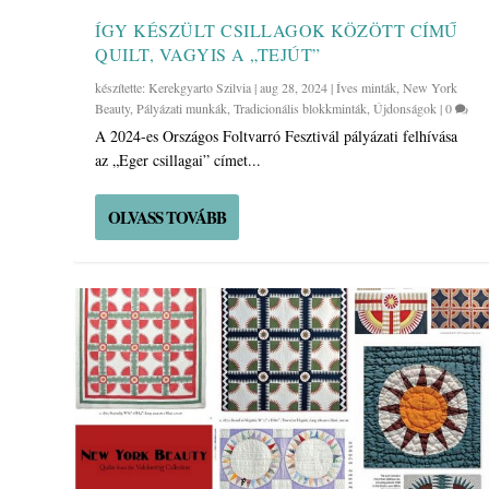
ÍGY KÉSZÜLT CSILLAGOK KÖZÖTT CÍMŰ
QUILT, VAGYIS A „TEJÚT”
készítette:
Kerekgyarto Szilvia
|
aug 28, 2024
|
Íves minták
,
New York
Beauty
,
Pályázati munkák
,
Tradicionális blokkminták
,
Újdonságok
|
0
A 2024-es Országos Foltvarró Fesztivál pályázati felhívása
az „Eger csillagai” címet...
OLVASS TOVÁBB