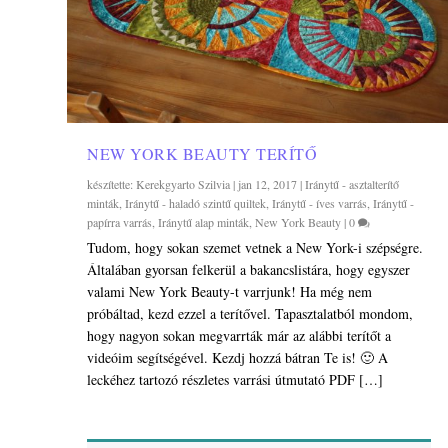
NEW YORK BEAUTY TERÍTŐ
készítette:
Kerekgyarto Szilvia
|
jan 12, 2017
|
Iránytű - asztalterítő
minták
,
Iránytű - haladó szintű quiltek
,
Iránytű - íves varrás
,
Iránytű -
papírra varrás
,
Iránytű alap minták
,
New York Beauty
|
0
Tudom, hogy sokan szemet vetnek a New York-i szépségre.
Általában gyorsan felkerül a bakancslistára, hogy egyszer
valami New York Beauty-t varrjunk! Ha még nem
próbáltad, kezd ezzel a terítővel. Tapasztalatból mondom,
hogy nagyon sokan megvarrták már az alábbi terítőt a
videóim segítségével. Kezdj hozzá bátran Te is! 🙂 A
leckéhez tartozó részletes varrási útmutató PDF […]