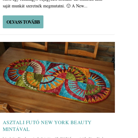
saját munkát szeretnék megmutatni. 🙂 A New...
OLVASS TOVÁBB
ASZTALI FUTÓ NEW YORK BEAUTY
MINTÁVAL