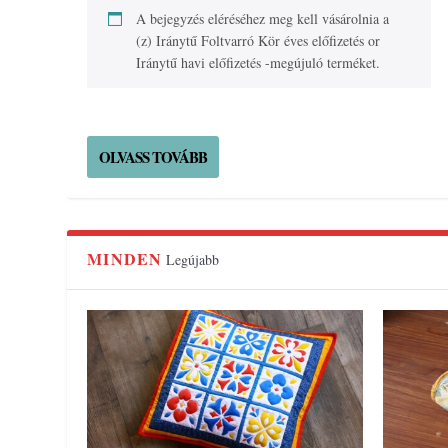
A bejegyzés eléréséhez meg kell vásárolnia a
(z)
Iránytű Foltvarró Kör éves előfizetés
or
Iránytű havi előfizetés -megújuló
terméket.
OLVASS TOVÁBB
MINDEN
Legújabb