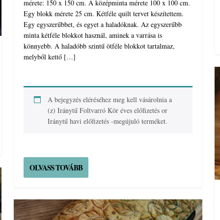
mérete: 150 x 150 cm. A középminta mérete 100 x 100 cm.
Egy blokk mérete 25 cm. Kétféle quilt tervet készítettem.
Egy egyszerűbbet, és egyet a haladóknak. Az egyszerűbb
minta kétféle blokkot használ, aminek a varrása is
könnyebb. A haladóbb szintű ötféle blokkot tartalmaz,
melyből kettő […]
A bejegyzés eléréséhez meg kell vásárolnia a
(z)
Iránytű Foltvarró Kör éves előfizetés
or
Iránytű havi előfizetés -megújuló
terméket.
OLVASS TOVÁBB