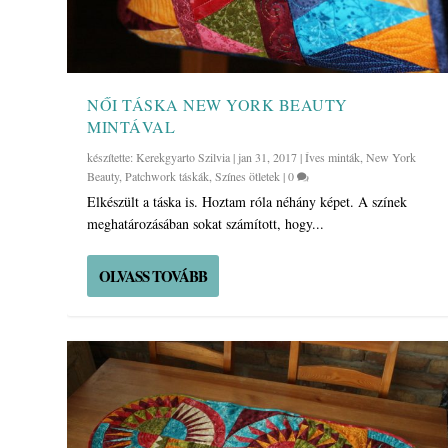
NŐI TÁSKA NEW YORK BEAUTY
MINTÁVAL
készítette:
Kerekgyarto Szilvia
|
jan 31, 2017
|
Íves minták
,
New York
Beauty
,
Patchwork táskák
,
Színes ötletek
|
0
Elkészült a táska is. Hoztam róla néhány képet. A színek
meghatározásában sokat számított, hogy...
OLVASS TOVÁBB