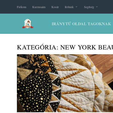
Fiókom
Kurzusaim
Kosár
Rólunk
Segítség
IRÁNYTŰ OLDAL TAGOKNAK
KATEGÓRIA:
NEW YORK BEA