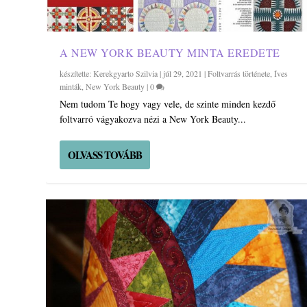
A NEW YORK BEAUTY MINTA EREDETE
készítette:
Kerekgyarto Szilvia
|
júl 29, 2021
|
Foltvarrás története
,
Íves
minták
,
New York Beauty
|
0
Nem tudom Te hogy vagy vele, de szinte minden kezdő
foltvarró vágyakozva nézi a New York Beauty...
OLVASS TOVÁBB