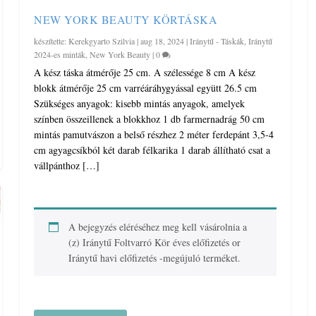
NEW YORK BEAUTY KÖRTÁSKA
készítette:
Kerekgyarto Szilvia
|
aug 18, 2024
|
Iránytű - Táskák
,
Iránytű
2024-es minták
,
New York Beauty
|
0
A kész táska átmérője 25 cm. A szélessége 8 cm A kész
blokk átmérője 25 cm varréáráhygyással együtt 26.5 cm
Szükséges anyagok: kisebb mintás anyagok, amelyek
színben összeillenek a blokkhoz 1 db farmernadrág 50 cm
mintás pamutvászon a belső részhez 2 méter ferdepánt 3,5-4
cm agyagcsíkból két darab félkarika 1 darab állítható csat a
vállpánthoz […]
A bejegyzés eléréséhez meg kell vásárolnia a
(z)
Iránytű Foltvarró Kör éves előfizetés
or
Iránytű havi előfizetés -megújuló
terméket.