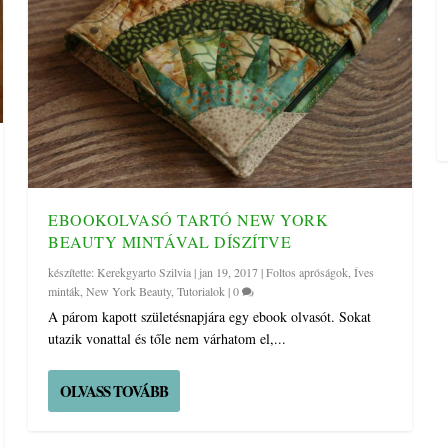
EBOOKOLVASÓ TARTÓ NEW YORK
BEAUTY MINTÁVAL DÍSZÍTVE
készítette:
Kerekgyarto Szilvia
|
jan 19, 2017
|
Foltos apróságok
,
Íves
minták
,
New York Beauty
,
Tutorialok
|
0
A párom kapott születésnapjára egy ebook olvasót. Sokat
utazik vonattal és tőle nem várhatom el,...
OLVASS TOVÁBB