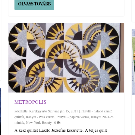
OLVASS TOVÁBB
METROPOLIS
készítette:
Kerekgyarto Szilvia
|
jún 15, 2021
|
Iránytű - haladó szintű
quiltek
,
Iránytű - íves varrás
,
Iránytű - papírra varrás
,
Iránytű 2021-es
minták
,
New York Beauty
|
0
A kész quiltet László Józsefné készítette. A teljes quilt