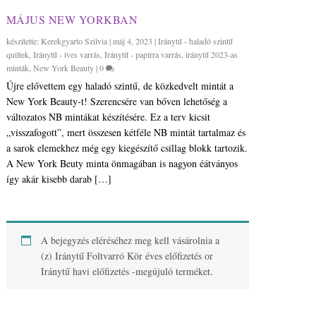
MÁJUS NEW YORKBAN
készítette:
Kerekgyarto Szilvia
|
máj 4, 2023
|
Iránytű - haladó szintű
quiltek
,
Iránytű - íves varrás
,
Iránytű - papírra varrás
,
iránytű 2023-as
minták
,
New York Beauty
|
0
Újre elővettem egy haladó szintű, de közkedvelt mintát a
New York Beauty-t! Szerencsére van bőven lehetőség a
változatos NB mintákat készítésére. Ez a terv kicsit
„visszafogott”, mert összesen kétféle NB mintát tartalmaz és
a sarok elemekhez még egy kiegészítő csillag blokk tartozik.
A New York Beuty minta önmagában is nagyon éátványos
így akár kisebb darab […]
A bejegyzés eléréséhez meg kell vásárolnia a
(z)
Iránytű Foltvarró Kör éves előfizetés
or
Iránytű havi előfizetés -megújuló
terméket.