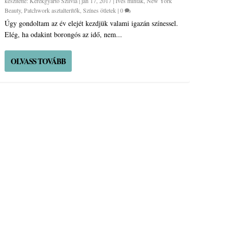
készítette:
Kerekgyarto Szilvia
|
jan 17, 2017
|
Íves minták
,
New York
Beauty
,
Patchwork asztalterítők
,
Színes ötletek
|
0
Úgy gondoltam az év elejét kezdjük valami igazán színessel.
Elég, ha odakint borongós az idő, nem...
OLVASS TOVÁBB