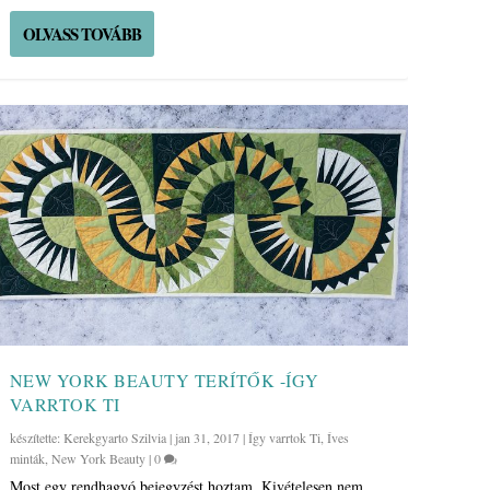
OLVASS TOVÁBB
NEW YORK BEAUTY TERÍTŐK -ÍGY
VARRTOK TI
készítette:
Kerekgyarto Szilvia
|
jan 31, 2017
|
Így varrtok Ti
,
Íves
minták
,
New York Beauty
|
0
Most egy rendhagyó bejegyzést hoztam. Kivételesen nem