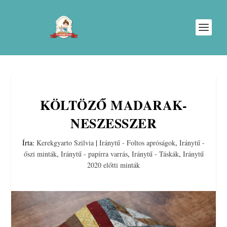
KÖLTÖZŐ MADARAK-
NESZESSZER
Írta:
Kerekgyarto Szilvia
|
Iránytű - Foltos apróságok
,
Iránytű -
őszi minták
,
Iránytű - papírra varrás
,
Iránytű - Táskák
,
Iránytű
2020 előtti minták