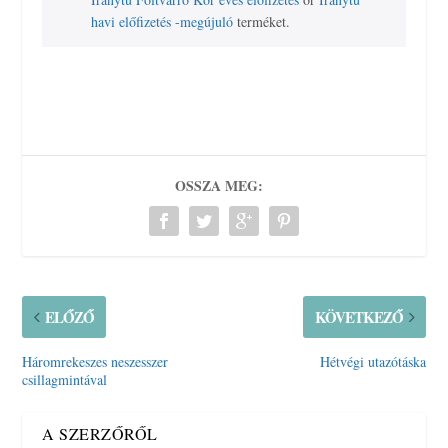
havi előfizetés -megújuló
terméket.
OSSZA MEG:
ELŐZŐ
KÖVETKEZŐ
Háromrekeszes neszesszer
Hétvégi utazótáska
csillagmintával
A SZERZŐRŐL