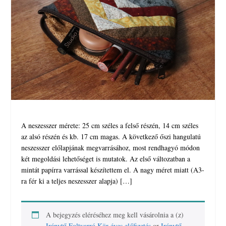
A neszesszer mérete: 25 cm széles a felső részén, 14 cm széles
az alsó részén és kb. 17 cm magas. A következő őszi hangulatú
neszesszer előlapjának megvarrásához, most rendhagyó módon
két megoldási lehetőséget is mutatok. Az első változatban a
mintát papírra varrással készítettem el. A nagy méret miatt (A3-
ra fér ki a teljes neszesszer alapja) […]
A bejegyzés eléréséhez meg kell vásárolnia a (z)
Iránytű Foltvarró Kör éves előfizetés
or
Iránytű