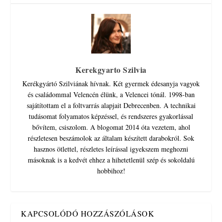
Kerekgyarto Szilvia
Kerékgyártó Szilviának hívnak. Két gyermek édesanyja vagyok
és családommal Velencén élünk, a Velencei tónál. 1998-ban
sajátítottam el a foltvarrás alapjait Debrecenben. A technikai
tudásomat folyamatos képzéssel, és rendszeres gyakorlással
bővítem, csiszolom. A blogomat 2014 óta vezetem, ahol
részletesen beszámolok az általam készített darabokról. Sok
hasznos ötlettel, részletes leírással igyekszem meghozni
másoknak is a kedvét ehhez a hihetetlenül szép és sokoldalú
hobbihoz!
KAPCSOLÓDÓ HOZZÁSZÓLÁSOK