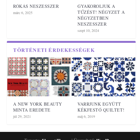
RÓKÁS NESZESSZER
GYAKOROLJUK A
TŰZÉST! NÉGYZET A
márc 6, 2025
NÉGYZETBEN
NESZESSZER
szept 10, 2024
TÖRTÉNETI ÉRDEKESSÉGEK
A NEW YORK BEAUTY
VARRJUNK EGYÜTT
MINTA EREDETE
KÉKFESTŐ QUILTET!
júl 29, 2021
máj 6, 2019