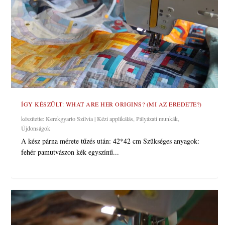
ÍGY KÉSZÜLT: WHAT ARE HER ORIGINS? (MI AZ EREDETE?)
készítette:
Kerekgyarto Szilvia
|
Kézi applikálás
,
Pályázati munkák
,
Újdonságok
A kész párna mérete tűzés után: 42*42 cm Szükséges anyagok:
fehér pamutvászon kék egyszínű...