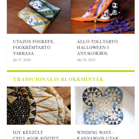
UTAZÓS FOGKEFE,
ÁLLÓ TOLLTARTÓ
FOGKRÉMTARTÓ
HALLOWEEN-I
VARRÁSA
ANYAGOKBÓL
júl 27, 2026
okt 30, 2025
TRADICIONÁLIS BLOKKMINTÁK
ÍGY KÉSZÜLT
WINDING WAYS -
CSILLAGOK KÖZÖTT
KANYARGÓS UTAK