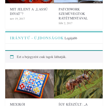
MIT JELENT A „LASSÚ
PATCHWORK
DIVAT”?
SZEMÜVEGTOK
RÁTÉTMINTÁVAL
nov 19, 2017
febr 2, 2017
IRÁNYTŰ - ÚJDONSÁGOK
Legújabb
Ezt a bejegyzést csak tagok láthatják.
MEXIKÓI
ÍGY KÉSZÜLT: „A