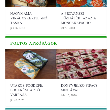
NAGYMAMA
A PROVANSZI
VIRÁGOSKERTJE -NŐI
TŰZIJÁTÉK, AZAZ A
TÁSKA
MONCARAPACHO
jún 26, 2016
júl 27, 2018
FOLTOS APRÓSÁGOK
UTAZÓS FOGKEFE,
KÖNYVJELZŐ PIPACS
FOGKRÉMTARTÓ
MINTÁVAL
VARRÁSA
febr 15, 2026
júl 27, 2026