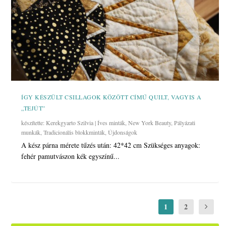
ÍGY KÉSZÜLT CSILLAGOK KÖZÖTT CÍMŰ QUILT, VAGYIS A
„TEJÚT”
készítette:
Kerekgyarto Szilvia
|
Íves minták
,
New York Beauty
,
Pályázati
munkák
,
Tradicionális blokkminták
,
Újdonságok
A kész párna mérete tűzés után: 42*42 cm Szükséges anyagok:
fehér pamutvászon kék egyszínű...
1
2