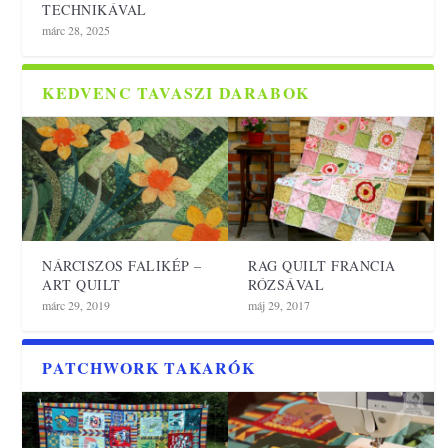
TECHNIKÁVAL
márc 28, 2025
KEDVENC TAVASZI DARABOK
NÁRCISZOS FALIKÉP –
RAG QUILT FRANCIA
ART QUILT
RÓZSÁVAL
márc 29, 2019
máj 29, 2017
PATCHWORK TAKARÓK