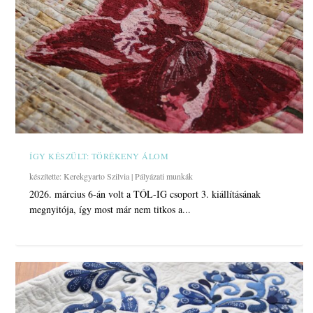
T-SHIRT QUILT, AVAGY PATCHWORK TAKARÓ
MODERN RÓMAI CSÍK TAKARÓ
NŐI TÁSKA NEW YORK BEAUTY MINTÁVAL
PATCHWORK MOBILTOK KEZDŐKNEK
ASZTALI FUTÓ NEW YORK BEAUTY
KINŐTT PÓLÓK...
MINTÁVAL
ÍGY KÉSZÜLT: TÖRÉKENY ÁLOM
készítette:
Kerekgyarto Szilvia
|
Pályázati munkák
2026. március 6-án volt a TÓL-IG csoport 3. kiállításának
megnyitója, így most már nem titkos a...