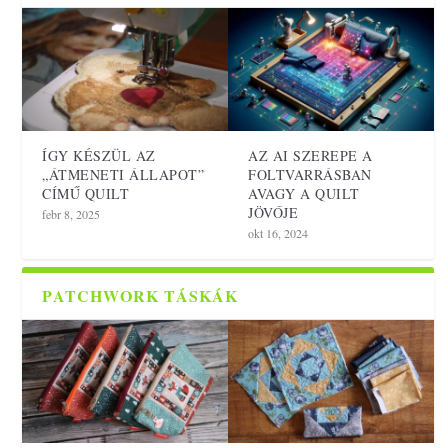
ÍGY KÉSZÜL AZ
AZ AI SZEREPE A
„ÁTMENETI ÁLLAPOT”
FOLTVARRÁSBAN
CÍMŰ QUILT
AVAGY A QUILT
JÖVŐJE
febr 8, 2025
okt 16, 2024
PATCHWORK TÁSKÁK