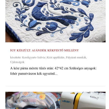
ÍGY KÉSZÜLT: AJÁNDÉK KÉKFESTŐ MELLÉNY
készítette:
Kerekgyarto Szilvia
|
Kézi applikálás
,
Pályázati munkák
,
Újdonságok
A kész párna mérete tűzés után: 42*42 cm Szükséges anyagok:
fehér pamutvászon kék egyszínű...