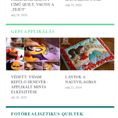
CÍMŰ QUILT, VAGYIS A
máj 19, 2020
„TEJÚT”
aug 28, 2024
GÉPI APPLIKÁLÁS
VÉDETT: VIDÁM
LÁNYOK A
REPÜLŐ DENEVÉR -
NAGYVILÁGBAN
APPLIKÁLT MINTA
máj 22, 2016
ELKÉSZÍTÉSE
okt 30, 2025
FOTÓREALISZTIKUS QUILTEK