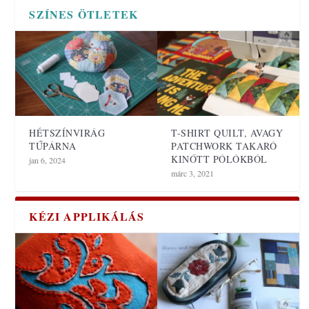
SZÍNES ÖTLETEK
HÉTSZÍNVIRÁG
T-SHIRT QUILT, AVAGY
TŰPÁRNA
PATCHWORK TAKARÓ
KINŐTT PÓLÓKBÓL
jan 6, 2024
márc 3, 2021
KÉZI APPLIKÁLÁS