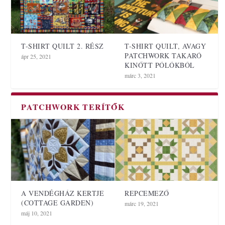
T-SHIRT QUILT 2. RÉSZ
T-SHIRT QUILT, AVAGY
PATCHWORK TAKARÓ
ápr 25, 2021
KINŐTT PÓLÓKBÓL
márc 3, 2021
PATCHWORK TERÍTŐK
A VENDÉGHÁZ KERTJE
REPCEMEZŐ
(COTTAGE GARDEN)
márc 19, 2021
máj 10, 2021