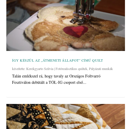
ÍGY KÉSZÜL AZ „ÁTMENETI ÁLLAPOT” CÍMŰ QUILT
készítette:
Kerekgyarto Szilvia
|
Fotórealisztikus quiltek
,
Pályázati munkák
Talán emlékszel rá, hogy tavaly az Országos Foltvarró
Fesztiválon debütált a TÓL-IG csoport első...