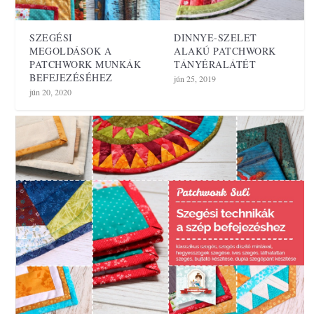
SZEGÉSI
DINNYE-SZELET
MEGOLDÁSOK A
ALAKÚ PATCHWORK
PATCHWORK MUNKÁK
TÁNYÉRALÁTÉT
BEFEJEZÉSÉHEZ
jún 25, 2019
jún 20, 2020