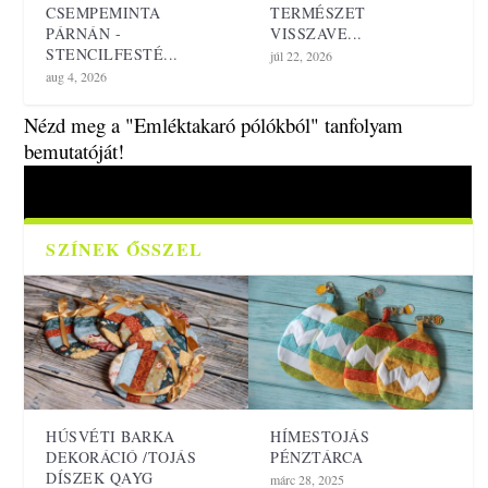
CSEMPEMINTA
TERMÉSZET
PÁRNÁN -
VISSZAVE...
STENCILFESTÉ...
júl 22, 2026
aug 4, 2026
Nézd meg a "Emléktakaró pólókból" tanfolyam
bemutatóját!
Nézd meg a szegős tanfolyam bemutatóját!
Nézd meg a legújabb tanfolyam bemutatóját!
SZÍNEK ŐSSZEL
HÚSVÉTI BARKA
HÍMESTOJÁS
DEKORÁCIÓ /TOJÁS
PÉNZTÁRCA
DÍSZEK QAYG
márc 28, 2025