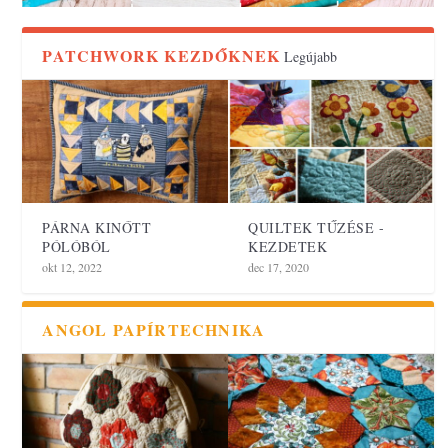
PATCHWORK KEZDŐKNEK
Legújabb
PÁRNA KINŐTT
QUILTEK TŰZÉSE -
PÓLÓBÓL
KEZDETEK
okt 12, 2022
dec 17, 2020
ANGOL PAPÍRTECHNIKA