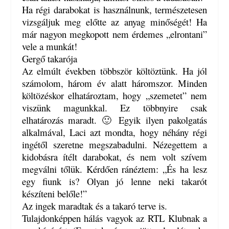
Ha régi darabokat is használnunk, természetesen
vizsgáljuk meg előtte az anyag minőségét! Ha
már nagyon megkopott nem érdemes „elrontani”
vele a munkát!
Gergő takarója
Az elmúlt években többször költöztünk. Ha jól
számolom, három év alatt háromszor. Minden
költözéskor elhatároztam, hogy „szemetet” nem
viszünk magunkkal. Ez többnyire csak
elhatározás maradt. 🙂 Egyik ilyen pakolgatás
alkalmával, Laci azt mondta, hogy néhány régi
ingétől szeretne megszabadulni. Nézegettem a
kidobásra ítélt darabokat, és nem volt szívem
megválni tőlük. Kérdően ránéztem: „És ha lesz
egy fiunk is? Olyan jó lenne neki takarót
készíteni belőle!”
Az ingek maradtak és a takaró terve is.
Tulajdonképpen hálás vagyok az RTL Klubnak a