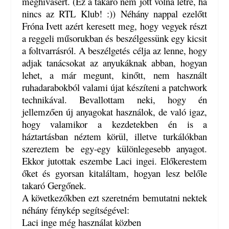
meghívásért. (Ez a takaró nem jött volna létre, ha
nincs az RTL Klub! :)) Néhány nappal ezelőtt
Fróna Ivett azért keresett meg, hogy vegyek részt
a reggeli műsorukban és beszélgessünk egy kicsit
a foltvarrásról. A beszélgetés célja az lenne, hogy
adjak tanácsokat az anyukáknak abban, hogyan
lehet, a már megunt, kinőtt, nem használt
ruhadarabokból valami újat készíteni a patchwork
technikával. Bevallottam neki, hogy én
jellemzően új anyagokat használok, de való igaz,
hogy valamikor a kezdetekben én is a
háztartásban néztem körül, illetve turkálókban
szereztem be egy-egy különlegesebb anyagot.
Ekkor jutottak eszembe Laci ingei. Előkerestem
őket és gyorsan kitaláltam, hogyan lesz belőle
takaró Gergőnek.
A következőkben ezt szeretném bemutatni nektek
néhány fénykép segítségével:
Laci inge még használat közben