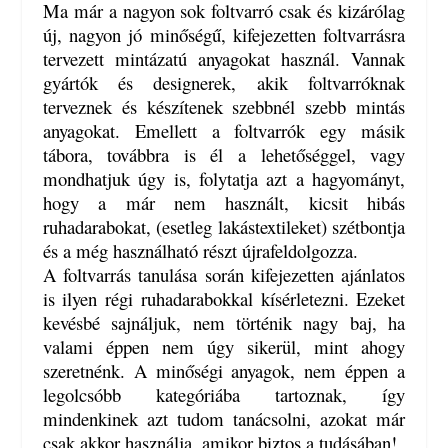
Ma már a nagyon sok foltvarró csak és kizárólag
új, nagyon jó minőségű, kifejezetten foltvarrásra
tervezett mintázatú anyagokat használ. Vannak
gyártók és designerek, akik foltvarróknak
terveznek és készítenek szebbnél szebb mintás
anyagokat. Emellett a foltvarrók egy másik
tábora, továbbra is él a lehetőséggel, vagy
mondhatjuk úgy is, folytatja azt a hagyományt,
hogy a már nem használt, kicsit hibás
ruhadarabokat, (esetleg lakástextileket) szétbontja
és a még használható részt újrafeldolgozza.
A foltvarrás tanulása során kifejezetten ajánlatos
is ilyen régi ruhadarabokkal kísérletezni. Ezeket
kevésbé sajnáljuk, nem történik nagy baj, ha
valami éppen nem úgy sikerül, mint ahogy
szeretnénk. A minőségi anyagok, nem éppen a
legolcsóbb kategóriába tartoznak, így
mindenkinek azt tudom tanácsolni, azokat már
csak akkor használja, amikor biztos a tudásában!