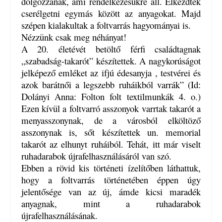
dolgozzanak, ami rendelkezésükre áll. Elkezdték
cserélgetni egymás között az anyagokat. Majd
szépen kialakultak a foltvarrás hagyományai is.
Nézzünk csak meg néhányat!
A 20. életévét betöltő férfi családtagnak
„szabadság-takarót” készítettek. A nagykorúságot
jelképező emléket az ifjú édesanyja , testvérei és
azok barátnői a legszebb ruháikból varrák” (Id:
Dolányi Anna: Folton folt textilmunkák 4. o.)
Ezen kívül a foltvarró asszonyok varrtak takarót a
menyasszonynak, de a városból elköltöző
asszonynak is, sőt készítettek un. memorial
takarót az elhunyt ruháiból. Tehát, itt már viselt
ruhadarabok újrafelhasználásáról van szó.
Ebben a rövid kis történeti ízelítőben láthattuk,
hogy a foltvarrás történetében éppen úgy
jelentősége van az új, ámde kicsi maradék
anyagnak, mint a ruhadarabok
újrafelhasználásának.