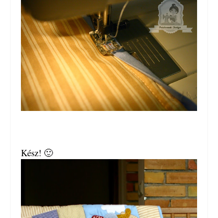
Kész! 🙂