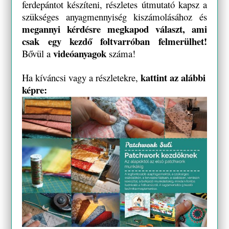
ferdepántot készíteni, részletes útmutató kapsz a
szükséges anyagmennyiség kiszámolásához és
megannyi kérdésre megkapod választ, ami
csak egy kezdő foltvarróban felmerülhet!
videóanyagok
Bővül a
száma!
kattint az alábbi
Ha kíváncsi vagy a részletekre,
képre: