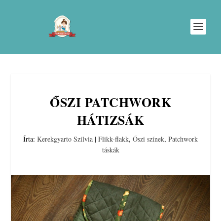
ŐSZI PATCHWORK
HÁTIZSÁK
Írta:
Kerekgyarto Szilvia
|
Flikk-flakk
,
Őszi színek
,
Patchwork
táskák