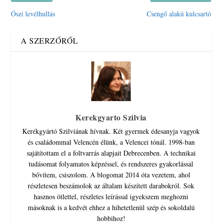
Őszi levélhullás
Csengő alakú kulcsartó
A SZERZŐRŐL
Kerekgyarto Szilvia
Kerékgyártó Szilviának hívnak. Két gyermek édesanyja vagyok
és családommal Velencén élünk, a Velencei tónál. 1998-ban
sajátítottam el a foltvarrás alapjait Debrecenben. A technikai
tudásomat folyamatos képzéssel, és rendszeres gyakorlással
bővítem, csiszolom. A blogomat 2014 óta vezetem, ahol
részletesen beszámolok az általam készített darabokról. Sok
hasznos ötlettel, részletes leírással igyekszem meghozni
másoknak is a kedvét ehhez a hihetetlenül szép és sokoldalú
hobbihoz!