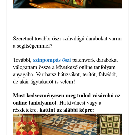
Szeretnél további őszi színvilágú darabokat varrni
a segítségemmel?
színpompás őszi
További,
patchwork darabokat
válogattam össze a következő online tanfolyam
anyagába. Varrhatsz hátizsákot, terítőt, falvédőt,
de akár ágytakarót is velem!
Most kedvezményesen meg tudod vásárolni az
online tanfolyamot
. Ha kíváncsi vagy a
kattint az alábbi képre:
részletekre,