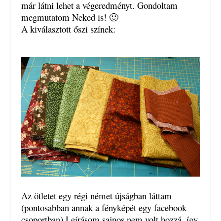
már látni lehet a végeredményt. Gondoltam
megmutatom Neked is! 🙂
A kiválasztott őszi színek:
Az ötletet egy régi német újságban láttam
(pontosabban annak a fényképét egy facebook
csoportban) Leírásom sajnos nem volt hozzá, így