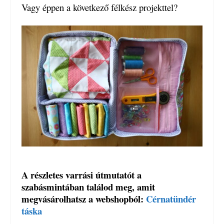
Vagy éppen a következő félkész projekttel?
A részletes varrási útmutatót a
szabásmintában találod meg, amit
megvásárolhatsz a webshopból:
Cérnatündér
táska