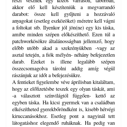
részt vesznek egy közös varráson, táborban,
akkor elő kell készíteniük a megvarrandó
darabot: össze kell gyűjteni a hozzávaló
anyagokat (esetleg eszközöket) méretre kell vágni
a foltokat stb. Ilyenkor jól jön(ne) egy kis táska,
amibe minden szépen előkészíthető. Ezen túl a
patchworkösökre általánosságban jellemző, hogy
előbb utóbb akad a szekrényükben -vagy az
asztal tetején, a fiók mélyén- néhány befejezetlen
darab. Ezeket is illene legalább szépen
összecsomagolva tárolni addig amíg végül
rászánjuk az időt a befejezésükre.
A fentieket figyelembe véve áprilisban kitaláltam,
hogy az előfizetésbe teszek egy olyan táskát, ami
-a választott színvilágtól függően- kettő az
egyben táska. Ha kicsi gyermek van a családban
elkészítheted gyerekbőröndként is, kisebb hétvégi
kiruccanásokhoz. Esetleg pont a nagyinál tett
látogatáshoz elegendő ruháknak. Ha pedig van