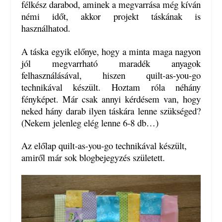
félkész darabod, aminek a megvarrása még kíván
némi időt, akkor projekt táskának is
használhatod.
A táska egyik előnye, hogy a minta maga nagyon
jól megvarrható maradék anyagok
felhasználásával, hiszen quilt-as-you-go
technikával készült. Hoztam róla néhány
fényképet. Már csak annyi kérdésem van, hogy
neked hány darab ilyen táskára lenne szükséged?
(Nekem jelenleg elég lenne 6-8 db…)
Az előlap quilt-as-you-go technikával készült,
amiről már sok blogbejegyzés született.