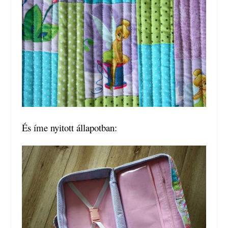
És íme nyitott állapotban: