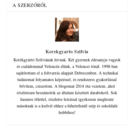
A SZERZŐRŐL
Kerekgyarto Szilvia
Kerékgyártó Szilviának hívnak. Két gyermek édesanyja vagyok
és családommal Velencén élünk, a Velencei tónál. 1998-ban
sajátítottam el a foltvarrás alapjait Debrecenben. A technikai
tudásomat folyamatos képzéssel, és rendszeres gyakorlással
bővítem, csiszolom. A blogomat 2014 óta vezetem, ahol
részletesen beszámolok az általam készített darabokról. Sok
hasznos ötlettel, részletes leírással igyekszem meghozni
másoknak is a kedvét ehhez a hihetetlenül szép és sokoldalú
hobbihoz!