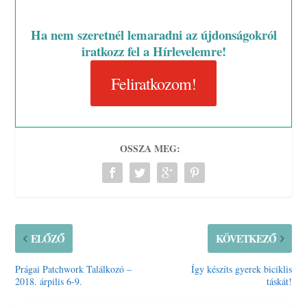
Ha nem szeretnél lemaradni az újdonságokról
iratkozz fel a Hírlevelemre!
Feliratkozom!
OSSZA MEG:
ELŐZŐ
KÖVETKEZŐ
Prágai Patchwork Találkozó –
Így készíts gyerek biciklis
2018. árpilis 6-9.
táskát!