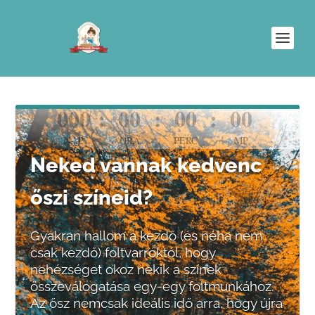
000
:
00
:
00
:
00
NAP
ÓRA
PERC
MP
Neked vannak kedvenc
őszi színeid?
Gyakran hallom a kezdő (és néha nem
csak kezdő) foltvarróktól, hogy
nehézséget okoz nekik a színek
összeválogatása egy-egy foltmunkához.
Az ősz nemcsak ideális idő arra, hogy újra