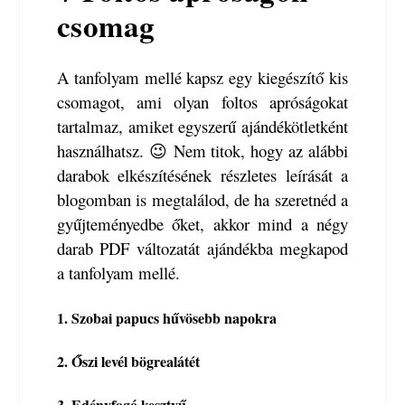
csomag
A tanfolyam mellé kapsz egy kiegészítő kis
csomagot, ami olyan foltos apróságokat
tartalmaz, amiket egyszerű ajándékötletként
használhatsz. 😉 Nem titok, hogy az alábbi
darabok elkészítésének részletes leírását a
blogomban is megtalálod, de ha szeretnéd a
gyűjteményedbe őket, akkor mind a négy
darab PDF változatát ajándékba megkapod
a tanfolyam mellé.
1.
Szobai papucs hűvösebb napokra
2.
Őszi levél bögrealátét
3. Edényfogó kesztyű