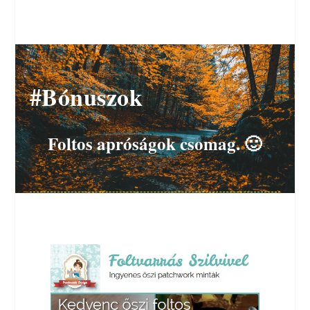
#Bónuszok
Foltos apróságok csomag. 🙂