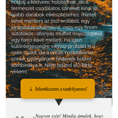
hódolj a kedvenc hobbidnak, de a
természet csodálatos színeket kínál az
újabb darabok elkészítéséhez. Ihletet
lehet meríteni az őszi erdőből, egy
kirándulás alkalmával, vagy egy finom
sütőtökös -áfonyás muffint majszolgatva
egy forró kávé mellett. Ha igazi
különlegességre vágysz próbáld ki a
csilis csokit, d
e a vörös, rozsdabarna
színek gyönyörűen festenek kékkel
kombinálva
is. Nem hiszed el? Tarts
velem!
Jelentkezem a tanfolyamra!
„Nagyon szép! Mindig ámulok, hogy