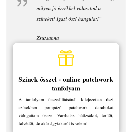
{
milyen jó érzékkel választod a
színeket! Igazi őszi hangulat!”
Zsuzsanna

Színek ősszel - online patchwork
tanfolyam
A tanfolyam összeállításánál kifejezetten őszi
színekben pompázó patchwork darabokat
válogattam össze. Varrhatsz hátizsákot, terítőt,
falvédőt, de akár ágytakarót is velem!