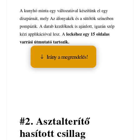
A kunyhó minta egy változatával készítünk el egy
díszpárnát, mely Az áfonyakék és a sütőtök színeiben
pompázik. A darab kezdőknek is ajánlott, igazán szép
leckéhez egy 15 oldalas
kézi applikációval lesz.
A
varrási útmutató tartozik.
Irány a megrendelés!
#2. Asztalterítő
hasított csillag