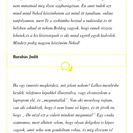
nem mutatnád meg ilyen szájbarágósan. Én amit tudok azt
mind mind Neked köszönhetem azt mind itt tanultam, online
tanfolyamon, mert Te a szobámba hoztad a tudásodat és itt
helyben adtad át nekem.Boldog vagyok, hogy ennek részese
lehetek,és a kis közösségnek is aki mind egytől egyik kedvelek.
Mindezt pedig nagyon köszönöm Neked!
Barabás Judit
w
Ha egy ismerős megkérdezi, mit jelent nekem? Lelkes mesélésbe
kezdek, telefonos képekkel illusztrálva, vagy elvonszolom a
laptopom elé, és „megmutatlak”. Van aki mosolyog rajtam,
van aki esküdözik, hogy ő nem lenne rá képes, és itt jövök én,
hogy „-De nézd ezt a videót mindent megmutat!” Egy csoda
számomra, mert elhiteti velem, hogy olyan dolgokra is képes
vagyok, amit soha sem gondoltam volna, és még élvezem is!