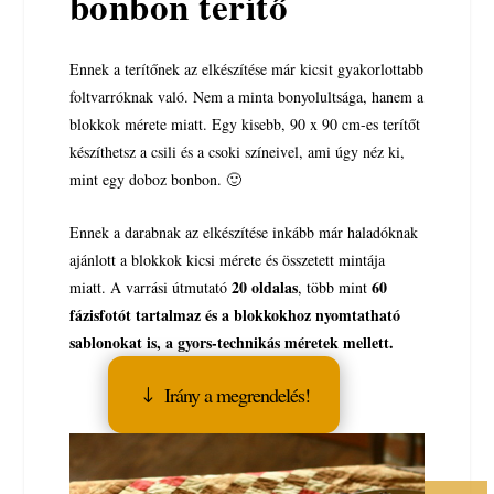
bonbon terítő
Ennek a terítőnek az elkészítése már kicsit gyakorlottabb
foltvarróknak való. Nem a minta bonyolultsága, hanem a
blokkok mérete miatt. Egy kisebb, 90 x 90 cm-es terítőt
készíthetsz a csili és a csoki színeivel, ami úgy néz ki,
mint egy doboz bonbon. 🙂
Ennek a darabnak az elkészítése inkább már haladóknak
ajánlott a blokkok kicsi mérete és összetett mintája
20 oldalas
60
miatt. A varrási útmutató
, több mint
fázisfotót tartalmaz és a blokkokhoz nyomtatható
sablonokat is, a gyors-technikás méretek mellett.
Irány a megrendelés!