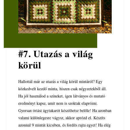
#7. Utazás a világ
körül
Hallottál már az utazás a világ körül mintáról? Egy
közkedvelt kezdő minta, hiszen csak négyzetekből áll.
Ha jól használod a színeket, igen látványos és mutató
eredményt kapsz, amit nem is szoktak elaprózni.
Gyorsan óriási ágytakarót készíthetsz belőle! Ha azonban
valami különlegesre vágysz, akkor aprózd el. Készíts
azonnal 9 mintát kicsiben, és fordíts rajta egyet! Ha elég