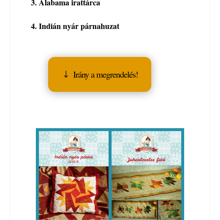
3. Alabama irattárca
4. Indián nyár párnahuzat
Irány a megrendelés!