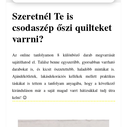
Szeretnél Te is
csodaszép őszi quilteket
varrni?
Az online tanfolyamon 8 különböző darab megvarrását
sajátíthatod el. Találsz benne egyszerűbb, gyorsabban varrható
darabokat is, és kicsit öszzetettebb, haladóbb mintákat is.
Ajándékötletek, lakásdekorációs kellékek mellett praktikus
táskákat is tettem a tanfolyam anyagába, hogy a következő
kiránduláson már a saját magad varrt hátizsákkal tudj útra
kelni! 😉