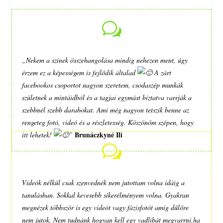
w
„Nekem a színek összehangolása mindig nehezen ment, úgy
érzem ez a képességem is fejlődik általad
A zárt
facebookos csoportot nagyon szeretem, csodaszép munkák
születnek a mintáidból és a tagjai egymást biztatva varrják a
szebbnél szebb darabokat. Ami még nagyon tetszik benne az
rengeteg fotó, videó és a részletesség. Köszönöm szépen, hogy
Brunáczkyné Ili
itt lehetek!
”
w
Videók nélkül csak szenvednék nem jutottam volna idáig a
tanulásban. Sokkal kevesebb sikerélményem volna. Gyakran
megnézek többször is egy videót vagy fázisfotót amíg dűlőre
nem jutok. Nem tudnánk hogyan kell egy vadlibát megvarrni,ha