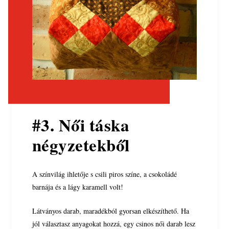
#3. Női táska
négyzetekből
A színvilág ihletője s csili piros színe, a csokoládé
barnája és a lágy karamell volt!
Látványos darab, maradékból gyorsan elkészíthető. Ha
jól választasz anyagokat hozzá, egy csinos női darab lesz