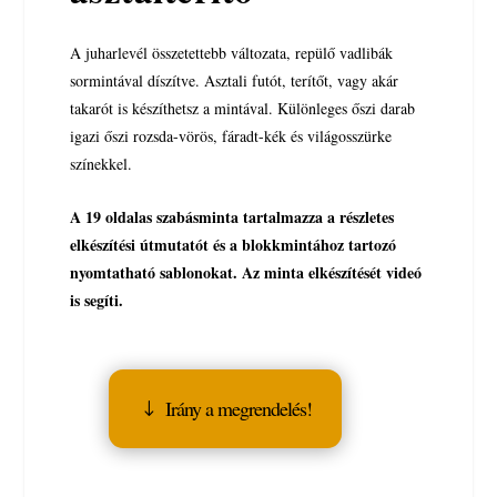
A juharlevél összetettebb változata, repülő vadlibák
sormintával díszítve. Asztali futót, terítőt, vagy akár
takarót is készíthetsz a mintával. Különleges őszi darab
igazi őszi rozsda-vörös, fáradt-kék és világosszürke
színekkel.
A 19 oldalas szabásminta tartalmazza a részletes
elkészítési útmutatót és a blokkmintához tartozó
nyomtatható sablonokat. Az minta elkészítését videó
is segíti.
Irány a megrendelés!