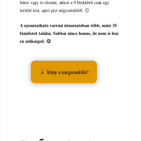
bátor vagy és elszánt, akkor a 9 blokkból csak egy
terítőd lesz, apró pici négyzetekből. 🙂
A nyomtatható varrási útmutatóban több, mint 35
fázisfotót találsz. Sablon nincs benne, de nem is lesz
rá szükséged. 😉
Irány a megrendelés!