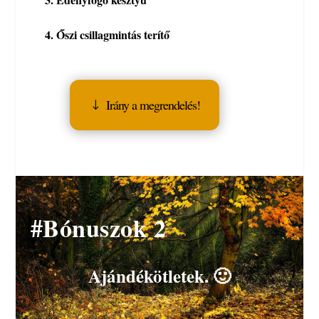
4. Őszi csillagmintás terítő
Irány a megrendelés!
#Bónuszok 2
Ajándékötletek. 🙂