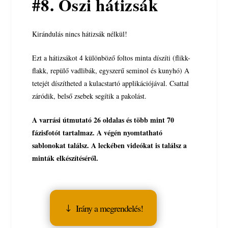
#8. Őszi hátizsák
Kirándulás nincs hátizsák nélkül!
Ezt a hátizsákot 4 különböző foltos minta díszíti (flikk-
flakk, repülő vadlibák, egyszerű seminol és kunyhó) A
tetejét díszítheted a kulacstartó applikációjával. Csattal
záródik, belső zsebek segítik a pakolást.
A varrási útmutató 26 oldalas és több mint 70
fázisfotót tartalmaz. A végén nyomtatható
sablonokat találsz. A leckében videókat is találsz a
minták elkészítéséről.
Irány a megrendelés!