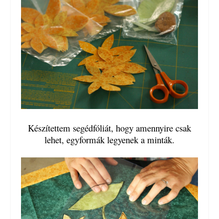
Készítettem segédfóliát, hogy amennyire csak
lehet, egyformák legyenek a minták.