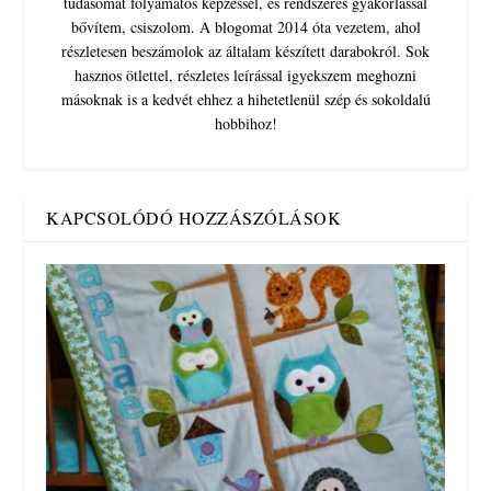
tudásomat folyamatos képzéssel, és rendszeres gyakorlással
bővítem, csiszolom. A blogomat 2014 óta vezetem, ahol
részletesen beszámolok az általam készített darabokról. Sok
hasznos ötlettel, részletes leírással igyekszem meghozni
másoknak is a kedvét ehhez a hihetetlenül szép és sokoldalú
hobbihoz!
KAPCSOLÓDÓ HOZZÁSZÓLÁSOK