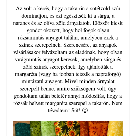
Az volt a kérés, hogy a takarón a sötétzöld szín
domináljon, és ezt egészítsék ki a sárga, a
narancs és az olíva zöld árnyalatok. Először kicsit
gondot okozott, hogy hol fogok olyan
rózsamintás anyagot találni, amelyben ezek a
színek szerepelnek. Szerencsére, az anyagok
vásárlásakor felvázoltam az eladónak, hogy olyan
virágmintás anyagot keresek, amelyben sárga és
zöld színek szerepelnek. Így ajánlották a
margaréta (vagy ha jobban tetszik a napraforgó)
mintázatú anyagot. Mivel minden árnyalat
szerepelt benne, amire szükségem volt, úgy
gondoltam talán belefér annyi módosítás, hogy a
rózsák helyett margaréta szerepel a takarón. Nem
tévedtem! Sőt! 🙂