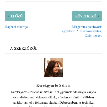
ELŐZŐ
KÖVETKEZŐ
Raphael takarója
Margarétás patchwork
ágytakaró 2. rész:összeállítás,
tűzés, szegés
A SZERZŐRŐL
Kerekgyarto Szilvia
Kerékgyártó Szilviának hívnak. Két gyermek édesanyja vagyok
és családommal Velencén élünk, a Velencei tónál. 1998-ban
sajátítottam el a foltvarrás alapjait Debrecenben. A technikai