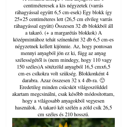
centiméteresek a kis négyzetek (varrás
ráhagyással együtt 6,5 cm-esek) Egy blokk így
25×25 centiméteres lett (26,5 cm elvileg varrás
ráhagyással együtt) Összesen 32 db blokkból áll
a takaró. (+ a margarétás blokkok) A
középmintához tehát színenként 32 db 6,5 cm-es
négyzetnek kellett kijönnie. Az, hogy pontosan
mennyi anyagból jön ez ki, függ az anyag
szélességétől is (nem mindegy, hogy 110 vagy
150 széles)A sötétzöld anyagból 16,5 cmx6,5
cm-es csíkokra volt szükség. Blokkonként 4
darabra. Azaz összesen 32 x 4 db-ra. 🙂
Eredetileg minden csücsköt világoszölddel
akartam megcsinálni, csak később módosítottam,
hogy a világosabb anyagokból vegyesen
használok. A takaró két szélén a zöld csík 26,5
cm széles és 210 hosszú.