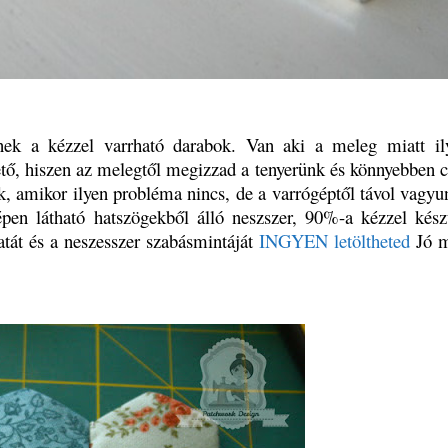
nek a kézzel varrható darabok. Van aki a meleg miatt il
hető, hiszen az melegtől megizzad a tenyerünk és könnyebben c
ek, amikor ilyen probléma nincs, de a varrógéptől távol vagyu
pen látható hatszögekből álló neszszer, 90%-a kézzel kész
tát és a neszesszer szabásmintáját
INGYEN letöltheted
Jó m