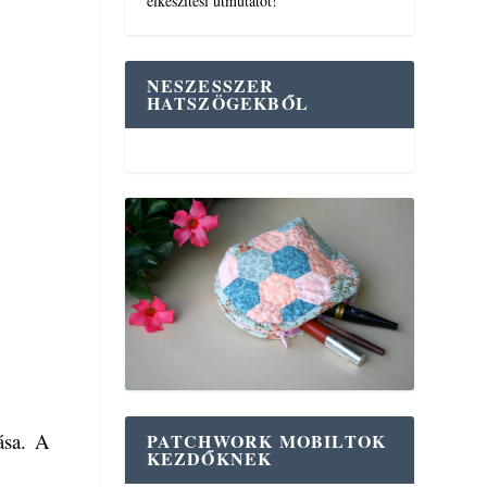
elkészítési útmutatót!
NESZESSZER
HATSZÖGEKBŐL
ása. A
PATCHWORK MOBILTOK
KEZDŐKNEK