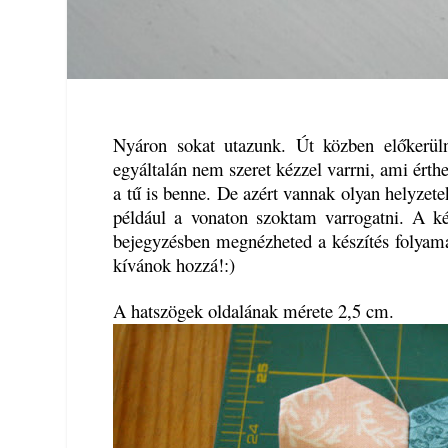
Nyáron sokat utazunk. Út közben előkerül
egyáltalán nem szeret kézzel varrni, ami ért
a tű is benne. De azért vannak olyan helyzet
például a vonaton szoktam varrogatni. A ké
bejegyzésben megnézheted a készítés folyama
kívánok hozzá!:)
A hatszögek oldalának mérete 2,5 cm.