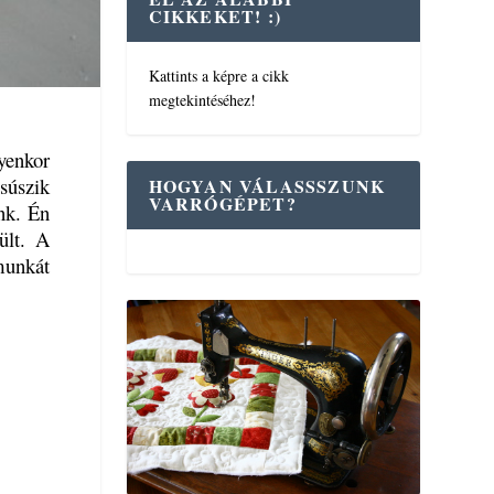
CIKKEKET! :)
Kattints a képre a cikk
megtekintéséhez!
yenkor
súszik
HOGYAN VÁLASSSZUNK
VARRÓGÉPET?
nk. Én
ült. A
unkát