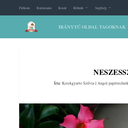
Fiókom
Kurzusaim
Kosár
Rólunk
Segítség
IRÁNYTŰ OLDAL TAGOKNAK
NESZES
Írta:
Kerekgyarto Szilvia
|
Angol papírtechni