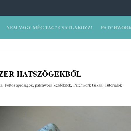
NEM VAGY MÉG TAG? CSATLAKOZZ!
PATCHWORK
SZER HATSZÖGEKBŐL
ka
,
Foltos apróságok
,
patchwork kezdőknek
,
Patchwork táskák
,
Tutorialok