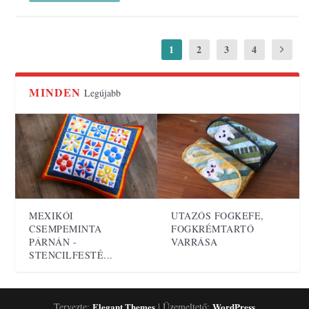
1
2
3
4
MINDEN
Legújabb
MEXIKÓI
UTAZÓS FOGKEFE,
CSEMPEMINTA
FOGKRÉMTARTÓ
PÁRNÁN -
VARRÁSA
STENCILFESTÉ...
Tervezte:
Elegant Themes
| Üzemeltető:
WordPress