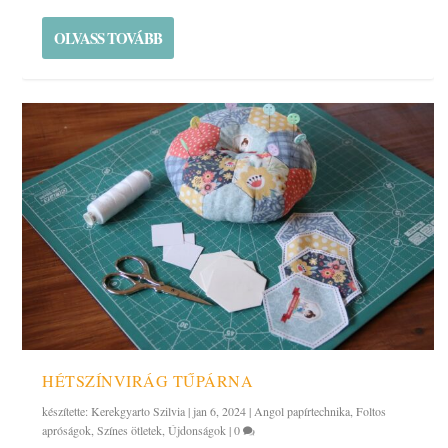
OLVASS TOVÁBB
HÉTSZÍNVIRÁG TŰPÁRNA
készítette:
Kerekgyarto Szilvia
|
jan 6, 2024
|
Angol papírtechnika
,
Foltos
apróságok
,
Színes ötletek
,
Újdonságok
|
0