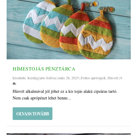
HÍMESTOJÁS PÉNZTÁRCA
készítette:
Kerekgyarto Szilvia
|
márc 28, 2025
|
Foltos apróságok
,
Húsvét
|
0
Húsvét alkalmával jól jöhet ez a kis tojás alakú cipzáras tartó.
Nem csak aprópénzt lehet benne...
OLVASS TOVÁBB