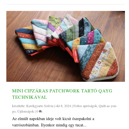
MINI CIPZÁRAS PATCHWORK TARTÓ QAYG
TECHNIKÁVAL
készítette:
Kerekgyarto Szilvia
|
okt 8, 2024
|
Foltos apróságok
,
Quilt-as-you-
go
,
Újdonságok
|
0
Az elmúlt napokban ideje volt kicsit öszepakolni a
varrószobámban. Ilyenkor mindig egy tucat...