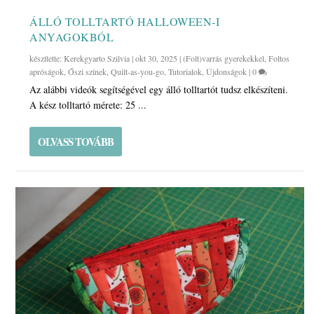
ÁLLÓ TOLLTARTÓ HALLOWEEN-I
ANYAGOKBÓL
készítette:
Kerekgyarto Szilvia
|
okt 30, 2025
|
(Folt)varrás gyerekekkel
,
Foltos
apróságok
,
Őszi színek
,
Quilt-as-you-go
,
Tutorialok
,
Újdonságok
|
0
Az alábbi videók segítségével egy álló tolltartót tudsz elkészíteni.
A kész tolltartó mérete: 25 ...
OLVASS TOVÁBB