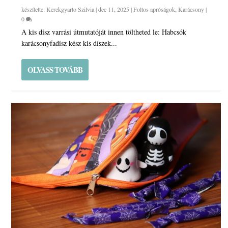
készítette:
Kerekgyarto Szilvia
|
dec 11, 2025
|
Foltos apróságok
,
Karácsony
|
0
A kis dísz varrási útmutatóját innen töltheted le: Habcsók
karácsonyfadísz kész kis díszek...
OLVASS TOVÁBB