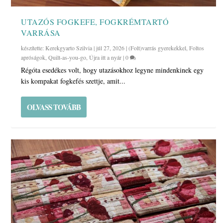
UTAZÓS FOGKEFE, FOGKRÉMTARTÓ
VARRÁSA
készítette:
Kerekgyarto Szilvia
|
júl 27, 2026
|
(Folt)varrás gyerekekkel
,
Foltos
apróságok
,
Quilt-as-you-go
,
Újra itt a nyár
|
0
Régóta esedékes volt, hogy utazásokhoz legyne mindenkinek egy
kis kompakat fogkefés szettje, amit...
OLVASS TOVÁBB