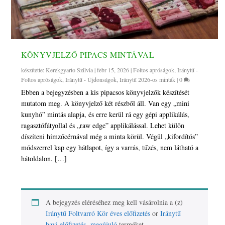
KÖNYVJELZŐ PIPACS MINTÁVAL
készítette:
Kerekgyarto Szilvia
|
febr 15, 2026
|
Foltos apróságok
,
Iránytű -
Foltos apróságok
,
Iránytű - Újdonságok
,
Iránytű 2026-os minták
|
0
Ebben a bejegyzésben a kis pipacsos könyvjelzők készítését
mutatom meg. A könyvjelző két részből áll. Van egy „mini
kunyhó” mintás alapja, és erre kerül rá egy gépi applikálás,
ragasztófátyollal és „raw edge” applikálással. Lehet külön
díszíteni hímzőcérnával még a minta körül. Végül „kifordítós”
módszerrel kap egy hátlapot, így a varrás, tűzés, nem látható a
hátoldalon. […]
A bejegyzés eléréséhez meg kell vásárolnia a (z)
Iránytű Foltvarró Kör éves előfizetés
or
Iránytű
havi előfizetés -megújuló
terméket.