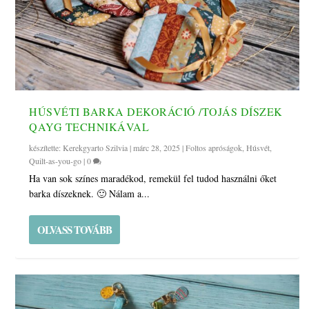
HÚSVÉTI BARKA DEKORÁCIÓ /TOJÁS DÍSZEK
QAYG TECHNIKÁVAL
készítette:
Kerekgyarto Szilvia
|
márc 28, 2025
|
Foltos apróságok
,
Húsvét
,
Quilt-as-you-go
|
0
Ha van sok színes maradékod, remekül fel tudod használni őket
barka díszeknek. 🙂 Nálam a...
OLVASS TOVÁBB