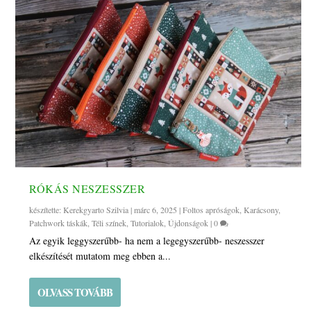
RÓKÁS NESZESSZER
készítette:
Kerekgyarto Szilvia
|
márc 6, 2025
|
Foltos apróságok
,
Karácsony
,
Patchwork táskák
,
Téli színek
,
Tutorialok
,
Újdonságok
|
0
Az egyik leggyszerűbb- ha nem a legegyszerűbb- neszesszer
elkészítését mutatom meg ebben a...
OLVASS TOVÁBB