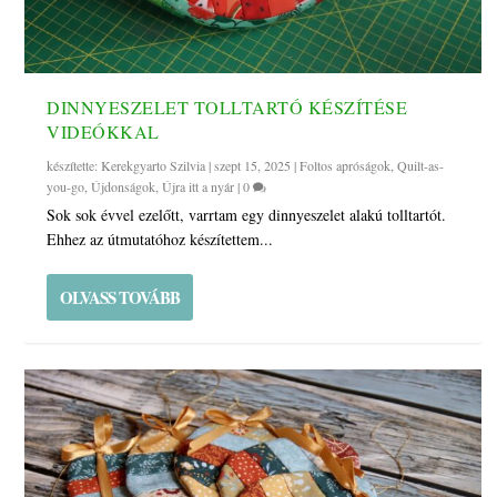
DINNYESZELET TOLLTARTÓ KÉSZÍTÉSE
VIDEÓKKAL
készítette:
Kerekgyarto Szilvia
|
szept 15, 2025
|
Foltos apróságok
,
Quilt-as-
you-go
,
Újdonságok
,
Újra itt a nyár
|
0
Sok sok évvel ezelőtt, varrtam egy dinnyeszelet alakú tolltartót.
Ehhez az útmutatóhoz készítettem...
OLVASS TOVÁBB