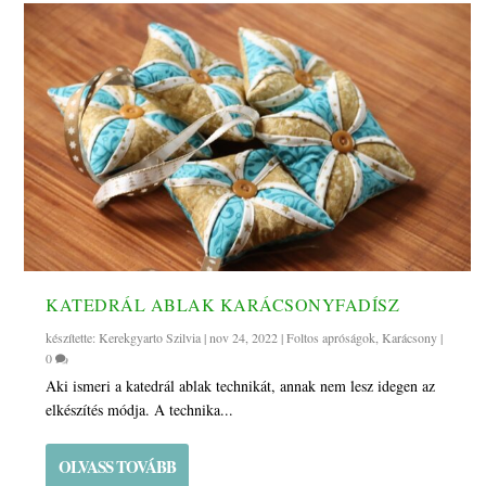
KATEDRÁL ABLAK KARÁCSONYFADÍSZ
készítette:
Kerekgyarto Szilvia
|
nov 24, 2022
|
Foltos apróságok
,
Karácsony
|
0
Aki ismeri a katedrál ablak technikát, annak nem lesz idegen az
elkészítés módja. A technika...
OLVASS TOVÁBB