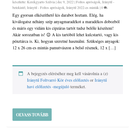
készítette:
Kerekgyarto Szilvia
|
dec 9, 2022
|
Foltos apróságok
,
Iránytű -
betekintő
,
Iránytű - Foltos apróságok
,
Iránytű 2022-es minták
|
0
Egy gyorsan elkészíthető kis darabot hoztam. Elég, ha
kiválogatsz néhány szép anyagmaradékot a maradékos dobozból
és máris egy vidám kis cipzáras tartót tudsz belőle készíteni!
Akár sorozatban is! 😉 A kis tartóból lehet kulcstartó, vagy kis
pénztárca is. Ki, hogyan szeretné használni. Szükséges anyagok:
12 x 26 cm-es mintás pamutvászon a belső résznek, 12 x […]
A bejegyzés eléréséhez meg kell vásárolnia a (z)
Iránytű Foltvarró Kör éves előfizetés
or
Iránytű
havi előfizetés -megújuló
terméket.
OLVASS TOVÁBB