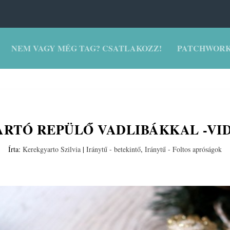
NEM VAGY MÉG TAG? CSATLAKOZZ!
PATCHWORK
ARTÓ REPÜLŐ VADLIBÁKKAL -VI
Írta:
Kerekgyarto Szilvia
|
Iránytű - betekintő
,
Iránytű - Foltos apróságok