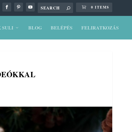
0 ITEMS
 SULI
BLOG
BELÉPÉS
FELIRATKOZÁS
DEÓKKAL