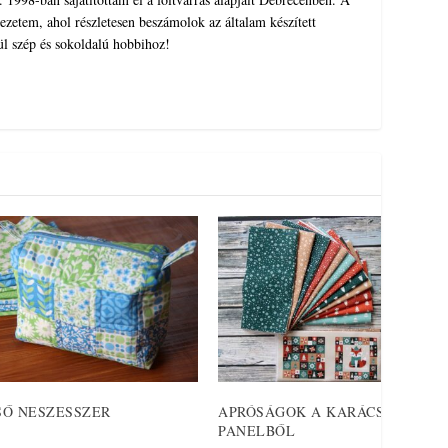
zetem, ahol részletesen beszámolok az általam készített
ül szép és sokoldalú hobbihoz!
SŐ NESZESSZER
APRÓSÁGOK A KARÁCSONYI RÓ
PANELBŐL