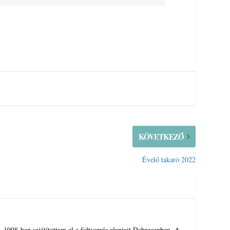
KÖVETKEZŐ
Évelő takaró 2022
1998-ban sajátítottam el a foltvarrás alapjait Debrecenben. A