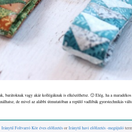
k, barátoknak vagy akár kollégáknak is elkészíthetsz. 🙂 Elég, ha a maradékos 
ználhatsz, de mivel az alábbi útmutatóban a repülő vadlibák gyorstechnikás vált
)
Iránytű Foltvarró Kör éves előfizetés
or
Iránytű havi előfizetés -megújuló
term