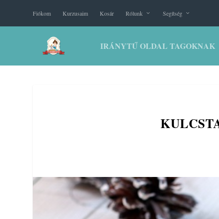
Fiókom
Kurzusaim
Kosár
Rólunk
Segítség
IRÁNYTŰ OLDAL TAGOKNAK
KULCST