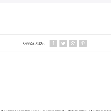
OSSZA MEG:
ét gyermek édesanyja vagyok és családommal Velencén élünk, a Velencei tónál. 