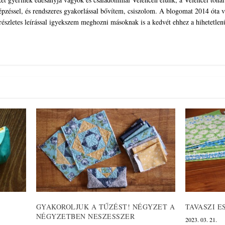
pzéssel, és rendszeres gyakorlással bővítem, csiszolom. A blogomat 2014 óta ve
 részletes leírással igyekszem meghozni másoknak is a kedvét ehhez a hihetetlen
GYAKOROLJUK A TŰZÉST! NÉGYZET A
TAVASZI E
NÉGYZETBEN NESZESSZER
2023. 03. 21.