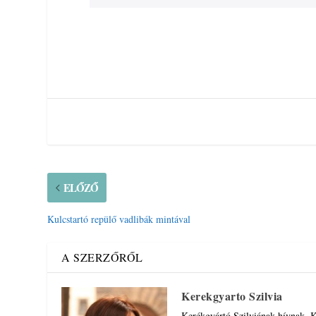
ELŐZŐ
Kulcstartó repülő vadlibák mintával
A SZERZŐRŐL
Kerekgyarto Szilvia
Kerékgyártó Szilviának hívnak. K