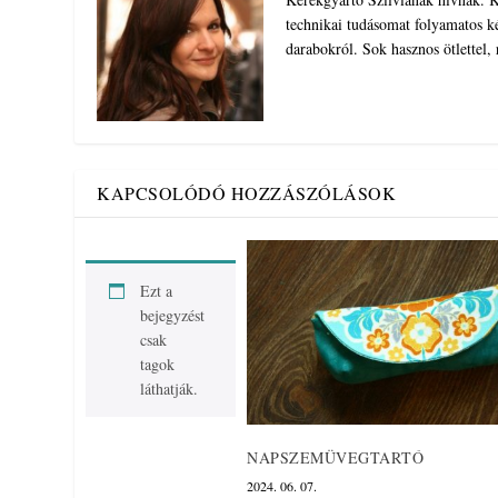
technikai tudásomat folyamatos ké
darabokról. Sok hasznos ötlettel,
KAPCSOLÓDÓ HOZZÁSZÓLÁSOK
Ezt a
bejegyzést
csak
tagok
láthatják.
NAPSZEMÜVEGTARTÓ
2024. 06. 07.