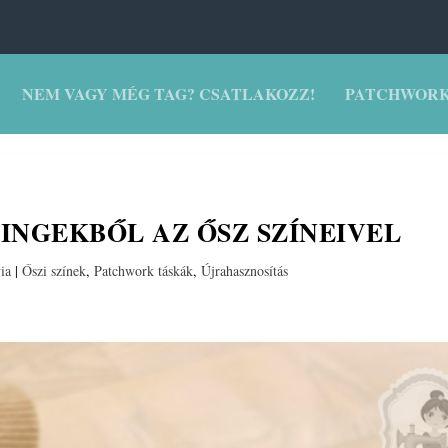
NEM VAGY MÉG TAG? CSATLAKOZZ!
PATCHWORK
 INGEKBŐL AZ ŐSZ SZÍNEIVEL
ia
|
Őszi színek
,
Patchwork táskák
,
Újrahasznosítás