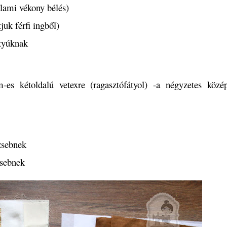
lami vékony bélés)
juk férfi ingből)
ntyúknak
es kétoldalú vetexre (ragasztófátyol) -a négyzetes közé
zsebnek
zsebnek