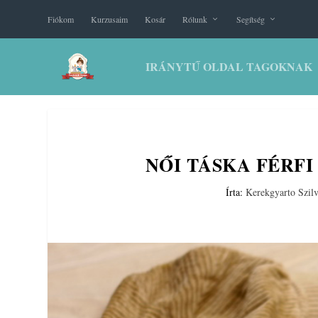
Fiókom
Kurzusaim
Kosár
Rólunk
Segítség
IRÁNYTŰ OLDAL TAGOKNAK
NŐI TÁSKA FÉRFI
Írta:
Kerekgyarto Szilv