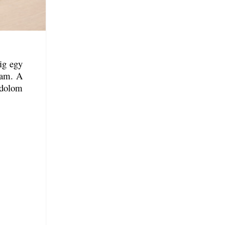
ig egy
tam. A
ndolom