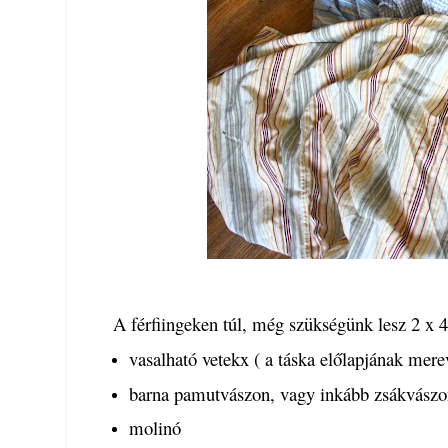
A férfiingeken túl, még szükségünk lesz 2 x
vasalható vetekx ( a táska előlapjának mere
barna pamutvászon, vagy inkább zsákvászon
molinó