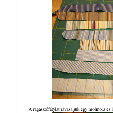
A ragasztófátylat rávasaljuk egy molinóra és 