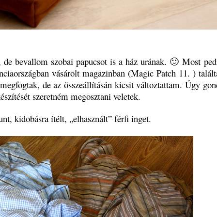
t, de bevallom szobai papucsot is a ház urának. 🙂 Most ped
anciaországban vásárolt magazinban (Magic Patch 11. ) talál
i megfogtak, de az összeállításán kicsit változtattam. Úgy go
készítését szeretném megosztani veletek.
t, kidobásra ítélt, „elhasznált” férfi inget.