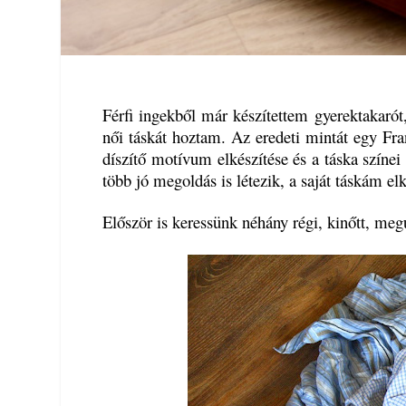
Férfi ingekből már készítettem gyerektakaró
női táskát hoztam. Az eredeti mintát egy Fr
díszítő motívum elkészítése és a táska színe
több jó megoldás is létezik, a saját táskám el
Először is keressünk néhány régi, kinőtt, megun