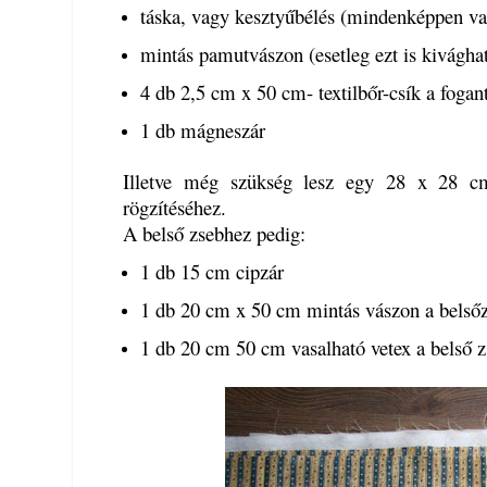
táska, vagy kesztyűbélés (mindenképpen va
mintás pamutvászon (esetleg ezt is kivághat
4 db 2,5 cm x 50 cm- textilbőr-csík a foga
1 db mágneszár
Illetve még szükség lesz egy 28 x 28 cm-
rögzítéséhez.
A belső zsebhez pedig:
1 db 15 cm cipzár
1 db 20 cm x 50 cm mintás vászon a belső
1 db 20 cm 50 cm vasalható vetex a belső 