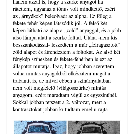
hanem azzal is, hogy a szürke anyagot ha
rátettem, ugyanaz a tónus volt mindkettő, ezért
az „árnyékok” beleolvadt az alpba. Ez főleg a
fekete fehér képen látszódik jól. A felső két
képen látható az alap a „zöld” anyaggal, és a jobb
alsó lámpa alatt a szürke folttal. Utána -nem kis
bosszankodással- leszedtem a már „felragasztott”
zöld alapot és átrendeztem a foltokat. Az alsó két
fénykép színesben és fekete-fehérben is ezt az
állapotot mutatja. Igaz, hogy jobban szerettem
volna mintás anyagokból elkészíteni magát a
trabantit is, de mivel ebben a színárnyalatban
nem volt megfelelő (világosszürke) mintás
anyagom, ezért maradtam végül az egyszínűnél.
Sokkal jobban tetszett a 2. változat, mert a
kontrasztokat jobban ki tudtam emelni rajta.