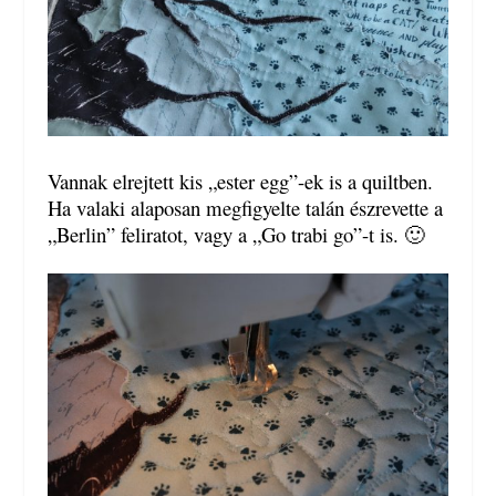
Vannak elrejtett kis „ester egg”-ek is a quiltben.
Ha valaki alaposan megfigyelte talán észrevette a
„Berlin” feliratot, vagy a „Go trabi go”-t is. 🙂