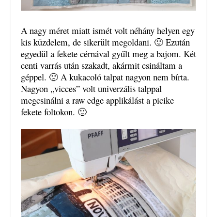
A nagy méret miatt ismét volt néhány helyen egy
kis küzdelem, de sikerült megoldani. 🙂 Ezután
egyedül a fekete cérnával gyűlt meg a bajom. Két
centi varrás után szakadt, akármit csináltam a
géppel. 🙁 A kukacoló talpat nagyon nem bírta.
Nagyon „vicces” volt univerzális talppal
megcsinálni a raw edge applikálást a picike
fekete foltokon. 🙂