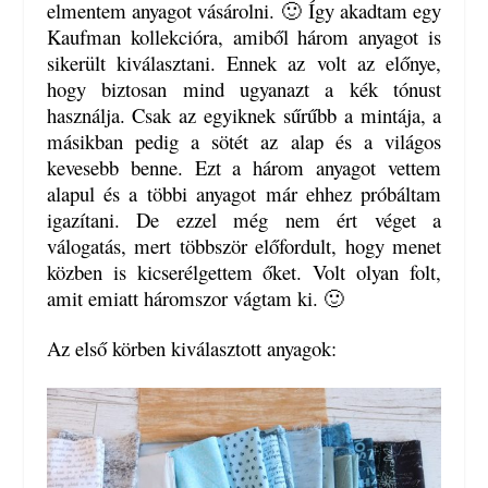
elmentem anyagot vásárolni. 🙂 Így akadtam egy
Kaufman kollekcióra, amiből három anyagot is
sikerült kiválasztani. Ennek az volt az előnye,
hogy biztosan mind ugyanazt a kék tónust
használja. Csak az egyiknek sűrűbb a mintája, a
másikban pedig a sötét az alap és a világos
kevesebb benne. Ezt a három anyagot vettem
alapul és a többi anyagot már ehhez próbáltam
igazítani. De ezzel még nem ért véget a
válogatás, mert többször előfordult, hogy menet
közben is kicserélgettem őket. Volt olyan folt,
amit emiatt háromszor vágtam ki. 🙂
Az első körben kiválasztott anyagok: