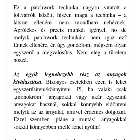
Ez a patchwork technika nagyon vitatott a
foltvarrók között, hiszen maga a technika – a
látszat ellenére- nem mondható nehéznek.
Aprólékos és precíz munkát igényel, no de
melyik patchwork technikára nem igaz ez?
Ennek ellenére, én úgy gondolom, mégsem olyan
egyszerű a megvalósítás. Nem elég a türelem
hozzá.
Az egyik legnehezebb rész az anyagok
kiválasztása.
Bizonyos esetekben ezen is lehet
egyszerűsíteni/könnyíteni. Pl, ha valaki csak
„monokróm” anyagokat vagy akár egyszínű
anyagokat használ, sokkal könnyebb eldönteni
melyik az az árnyalat, amivel érdemes dolgozni.
Ezzel szemben -pláne a mintás!- anyagokkal
sokkal könnyebben mellé lehet nyúlni!