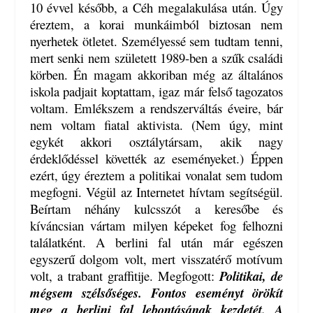
10 évvel később, a Céh megalakulása után. Úgy
éreztem, a korai munkáimból biztosan nem
nyerhetek ötletet. Személyessé sem tudtam tenni,
mert senki nem született 1989-ben a szűk családi
körben. Én magam akkoriban még az általános
iskola padjait koptattam, igaz már felső tagozatos
voltam. Emlékszem a rendszerváltás éveire, bár
nem voltam fiatal aktivista. (Nem úgy, mint
egykét akkori osztálytársam, akik nagy
érdeklődéssel követték az eseményeket.) Éppen
ezért, úgy éreztem a politikai vonalat sem tudom
megfogni. Végül az Internetet hívtam segítségül.
Beírtam néhány kulcsszót a keresőbe és
kíváncsian vártam milyen képeket fog felhozni
találatként. A berlini fal után már egészen
egyszerű dolgom volt, mert visszatérő motívum
volt, a trabant graffitije. Megfogott:
Politikai, de
mégsem szélsőséges. Fontos eseményt örökít
meg a berlini fal lebontásának kezdetét. A