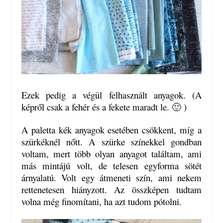
Ezek pedig a végül felhasznált anyagok. (A
képről csak a fehér és a fekete maradt le. 🙂 )
A paletta kék anyagok esetében csökkent, míg a
szürkéknél nőtt. A szürke színekkel gondban
voltam, mert több olyan anyagot találtam, ami
más mintájú volt, de telesen egyforma sötét
árnyalatú. Volt egy átmeneti szín, ami nekem
rettenetesen hiányzott. Az összképen tudtam
volna még finomítani, ha azt tudom pótolni.