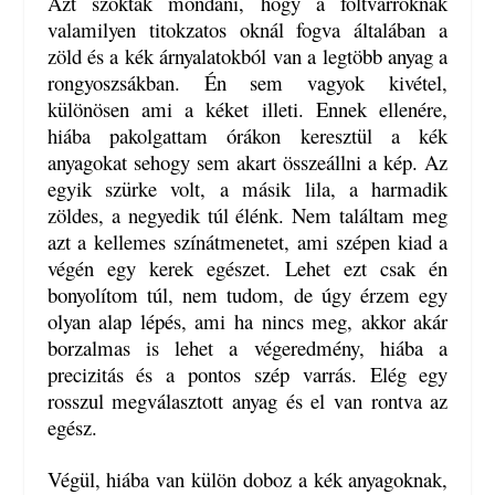
Azt szokták mondani, hogy a foltvarróknak
valamilyen titokzatos oknál fogva általában a
zöld és a kék árnyalatokból van a legtöbb anyag a
rongyoszsákban. Én sem vagyok kivétel,
különösen ami a kéket illeti. Ennek ellenére,
hiába pakolgattam órákon keresztül a kék
anyagokat sehogy sem akart összeállni a kép. Az
egyik szürke volt, a másik lila, a harmadik
zöldes, a negyedik túl élénk. Nem találtam meg
azt a kellemes színátmenetet, ami szépen kiad a
végén egy kerek egészet. Lehet ezt csak én
bonyolítom túl, nem tudom, de úgy érzem egy
olyan alap lépés, ami ha nincs meg, akkor akár
borzalmas is lehet a végeredmény, hiába a
precizitás és a pontos szép varrás. Elég egy
rosszul megválasztott anyag és el van rontva az
egész.
Végül, hiába van külön doboz a kék anyagoknak,