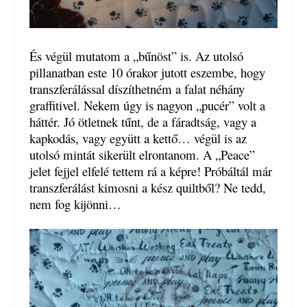
És végül mutatom a „bűnöst” is. Az utolsó
pillanatban este 10 órakor jutott eszembe, hogy
transzferálással díszíthetném a falat néhány
graffitivel. Nekem úgy is nagyon „pucér” volt a
háttér. Jó ötletnek tűnt, de a fáradtság, vagy a
kapkodás, vagy együtt a kettő… végül is az
utolsó mintát sikerült elrontanom. A „Peace”
jelet fejjel elfelé tettem rá a képre! Próbáltál már
transzferálást kimosni a kész quiltből? Ne tedd,
nem fog kijönni…