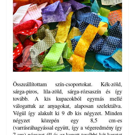
Összeállítottam szín-csoportokat. Kék-zöld,
sárga-piros, lila-zöld, sárga-rózsaszín és így
tovább. A kis kupacokból egymás mellé
válogattuk az anyagokat, alaposan szelektálva.
Végül így alakult ki 9 db kis négyzet. Minden
négyzet közepén egy 8,5 cm-es
(varrásráhagyással együtt, így a végeredmény így
7 cm) négyzet áll és ez kapott további két keretet