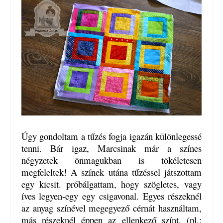
Úgy gondoltam a tűzés fogja igazán különlegessé
tenni. Bár igaz, Marcsinak már a színes
négyzetek önmagukban is tökéletesen
megfeleltek! A színek utána tűzéssel játszottam
egy kicsit. próbálgattam, hogy szögletes, vagy
íves legyen-egy egy csigavonal. Egyes részeknél
az anyag színével megegyező cérnát használtam,
más részeknél éppen az ellenkező színt. (pl.: