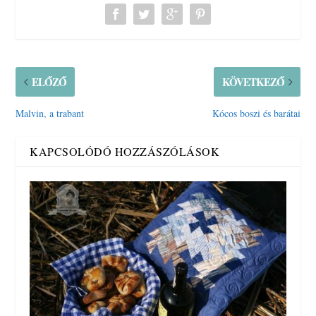
ELŐZŐ
KÖVETKEZŐ
Malvin, a trabant
Kócos boszi és barátai
KAPCSOLÓDÓ HOZZÁSZÓLÁSOK