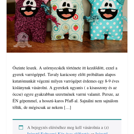
Őszinte leszek. A szörnyecskék története itt kezdődött, ezzel a
gyerek varrógéppel. Tavaly karácsony előtt próbáltam alapos
kutatómunkát végezni milyen varrógépet érdemes egy 8-9 éves
kislánynak vásárolni. A gyerekek ugyanis ( a kisasszony és az
öccse) egyre gyakrabban szeretnének varrni valamit. Persze, az
ÉN gépemmel, a hosszú-karos Pfaff-al. Sajnálni nem sajnálom
tőlük, de mégiscsak az nekem […]
A bejegyzés eléréséhez meg kell vásárolnia a (z)
Iránytű Foltvarró Kör éves előfizetés
or
Iránytű