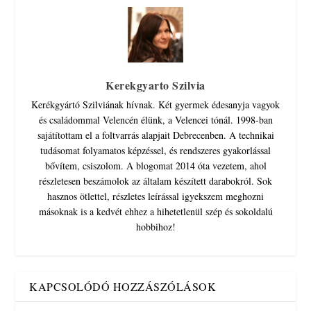
Kerekgyarto Szilvia
Kerékgyártó Szilviának hívnak. Két gyermek édesanyja vagyok
és családommal Velencén élünk, a Velencei tónál. 1998-ban
sajátítottam el a foltvarrás alapjait Debrecenben. A technikai
tudásomat folyamatos képzéssel, és rendszeres gyakorlással
bővítem, csiszolom. A blogomat 2014 óta vezetem, ahol
részletesen beszámolok az általam készített darabokról. Sok
hasznos ötlettel, részletes leírással igyekszem meghozni
másoknak is a kedvét ehhez a hihetetlenül szép és sokoldalú
hobbihoz!
KAPCSOLÓDÓ HOZZÁSZÓLÁSOK