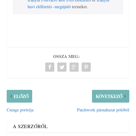
havi előfizetés -megújuló
terméket.
OSSZA MEG:
ELŐZŐ
KÖVETKEZŐ
Csenge portréja
Patchwork párnahuzat pólóból
A SZERZŐRŐL