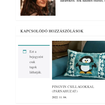
darabokról. Sok hasznos ötlettel,
KAPCSOLÓDÓ HOZZÁSZÓLÁSOK
Ezt a
bejegyzést
csak
tagok
láthatják.
PINGVIN CSILLAGOKKAL
(PÁRNAHUZAT)
2022. 11. 04.