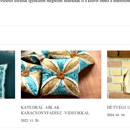
 részletes leírással igyekszem meghozni másoknak is a kedvét ehhez a hihetetlen
KATEDRÁL ABLAK
HÉTVÉGI 
KARÁCSONYFADÍSZ -VIDEÓKKAL
2024. 01. 16.
2022. 11. 20.