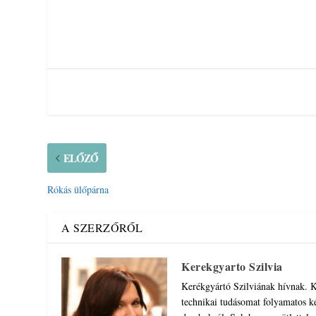
ELŐZŐ
Rókás ülőpárna
A SZERZŐRŐL
Kerekgyarto Szilvia
Kerékgyártó Szilviának hívnak. K
technikai tudásomat folyamatos ké