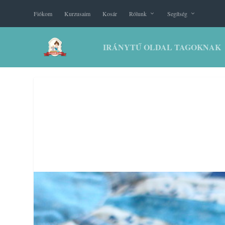
Fiókom
Kurzusaim
Kosár
Rólunk
Segítség
IRÁNYTŰ OLDAL TAGOKNAK