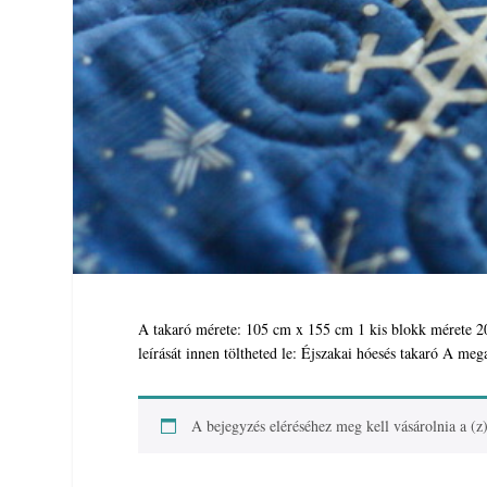
A takaró mérete: 105 cm x 155 cm 1 kis blokk mérete 20
leírását innen töltheted le: Éjszakai hóesés takaró A 
A bejegyzés eléréséhez meg kell vásárolnia a (z