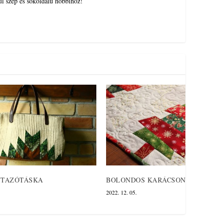
ül szép és sokoldalú hobbihoz!
UTAZÓTÁSKA
BOLONDOS KARÁCSONY
2022. 12. 05.