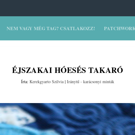
NEM VAGY MÉG TAG? CSATLAKOZZ!
PATCHWORK
ÉJSZAKAI HÓESÉS TAKARÓ
Írta:
Kerekgyarto Szilvia
|
Iránytű - karácsonyi minták