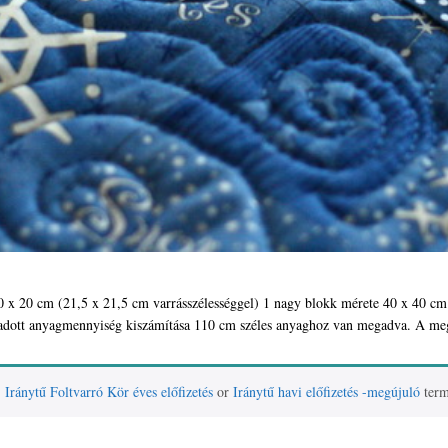
 x 20 cm (21,5 x 21,5 cm varrásszélességgel) 1 nagy blokk mérete 40 x 40 cm (
megadott anyagmennyiség kiszámítása 110 cm széles anyaghoz van megadva. A m
)
Iránytű Foltvarró Kör éves előfizetés
or
Iránytű havi előfizetés -megújuló
term