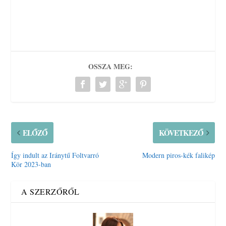
OSSZA MEG:
ELŐZŐ
KÖVETKEZŐ
Így indult az Iránytű Foltvarró
Modern piros-kék falikép
Kör 2023-ban
A SZERZŐRŐL