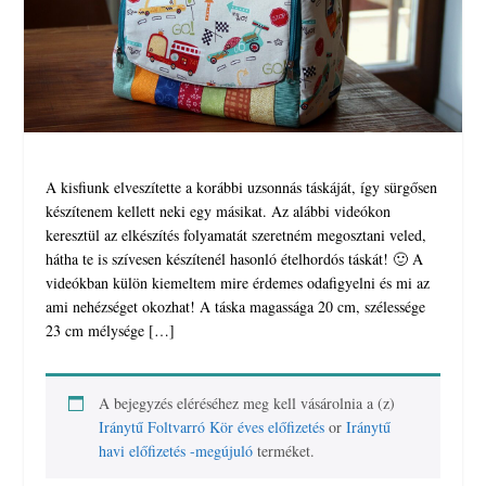
A kisfiunk elveszítette a korábbi uzsonnás táskáját, így sürgősen
készítenem kellett neki egy másikat. Az alábbi videókon
keresztül az elkészítés folyamatát szeretném megosztani veled,
hátha te is szívesen készítenél hasonló ételhordós táskát! 🙂 A
videókban külön kiemeltem mire érdemes odafigyelni és mi az
ami nehézséget okozhat! A táska magassága 20 cm, szélessége
23 cm mélysége […]
A bejegyzés eléréséhez meg kell vásárolnia a (z)
Iránytű Foltvarró Kör éves előfizetés
or
Iránytű
havi előfizetés -megújuló
terméket.