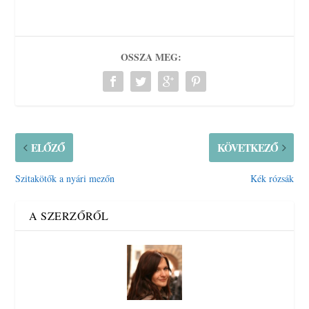
OSSZA MEG:
ELŐZŐ
KÖVETKEZŐ
Szitakötők a nyári mezőn
Kék rózsák
A SZERZŐRŐL