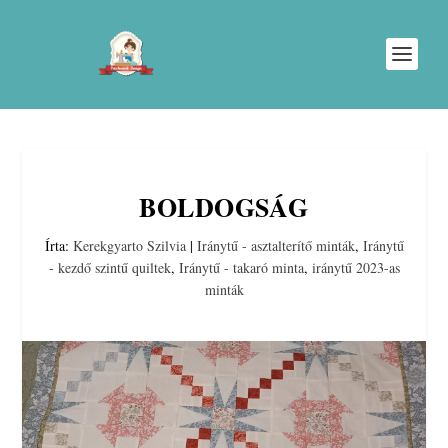
BOLDOGSÁG
Írta:
Kerekgyarto Szilvia
|
Iránytű - asztalterítő minták
,
Iránytű
- kezdő szintű quiltek
,
Iránytű - takaró minta
,
iránytű 2023-as
minták