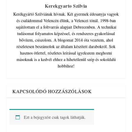
Kerekgyarto Szilvia
Kerékgyártó Szilviának hívnak. Két gyermek édesanyja vagyok
és családommal Velencén élünk, a Velencei tónál. 1998-ban
sajátítottam el a foltvarrás alapjait Debrecenben. A technikai
tudásomat folyamatos képzéssel, és rendszeres gyakorlással
bővítem, csiszolom. A blogomat 2014 óta vezetem, ahol
részletesen beszámolok az általam készített darabokról. Sok
hasznos ötlettel, részletes leírással igyekszem meghozni
másoknak is a kedvét ehhez a hihetetlenül szép és sokoldalú
hobbihoz!
KAPCSOLÓDÓ HOZZÁSZÓLÁSOK
Ezt a bejegyzést csak tagok láthatják.