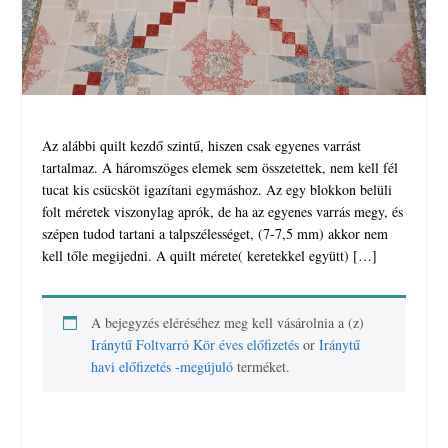
Az alábbi quilt kezdő szintű, hiszen csak egyenes varrást
tartalmaz. A háromszöges elemek sem összetettek, nem kell fél
tucat kis csücsköt igazítani egymáshoz. Az egy blokkon belüli
folt méretek viszonylag aprók, de ha az egyenes varrás megy, és
szépen tudod tartani a talpszélességet, (7-7,5 mm) akkor nem
kell tőle megijedni. A quilt mérete( keretekkel együtt) […]
A bejegyzés eléréséhez meg kell vásárolnia a (z)
Iránytű Foltvarró Kör éves előfizetés
or
Iránytű
havi előfizetés -megújuló
terméket.