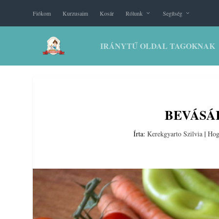
Fiókom
Kurzusaim
Kosár
Rólunk
Segítség
IRÁNYTŰ OLDAL TAGOKNAK
BEVÁSÁ
Írta:
Kerekgyarto Szilvia
|
Hog