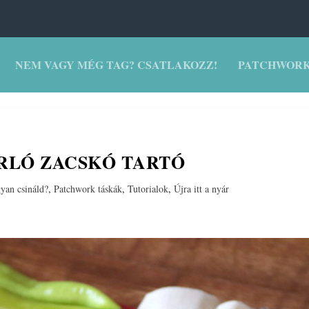
NEM VAGY MÉG TAG? CSATLAKOZZ!
PATCHWORK
RLÓ ZACSKÓ TARTÓ
yan csináld?
,
Patchwork táskák
,
Tutorialok
,
Újra itt a nyár