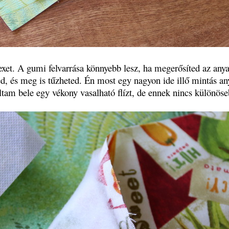
texet. A gumi felvarrása könnyebb lesz, ha megerősíted az any
ed, és meg is tűzheted. Én most egy nagyon ide illő mintás an
tam bele egy vékony vasalható flízt, de ennek nincs különös