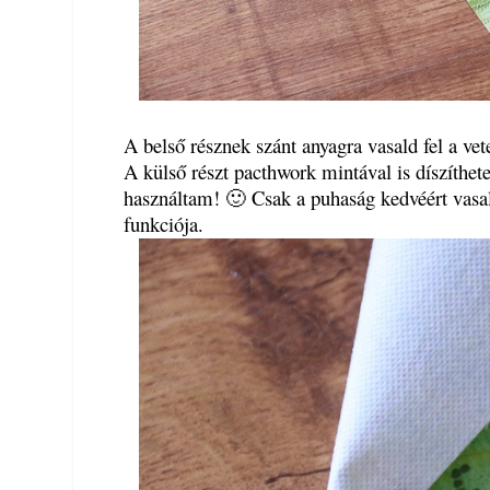
A belső résznek szánt anyagra vasald fel a ve
A külső részt pacthwork mintával is díszíthet
használtam! 🙂 Csak a puhaság kedvéért vasal
funkciója.