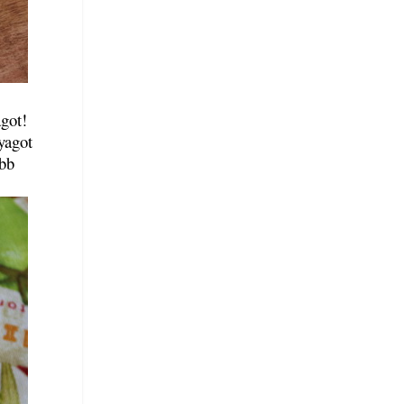
agot!
yagot
ebb