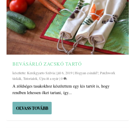
BEVÁSÁRLÓ ZACSKÓ TARTÓ
készítette:
Kerekgyarto Szilvia
|
júl 6, 2019
|
Hogyan csináld?
,
Patchwork
táskák
,
Tutorialok
,
Újra itt a nyár
|
0
A zöldséges tasakokhoz készítettem egy kis tartót is, hogy
rendben lehessen őket tartani, így...
OLVASS TOVÁBB