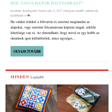
HOL TANULHATOK FOLTVARRÁST?
készítette:
Kerekgyarto Szilvia
|
júl 12, 2017
|
Hogyan csináld?
,
patchwork
kezdőknek
|
0
Ha valakit érdekel a foltvarrás és szeretné megtanulni az
alapokat, vagy szeretné folyamatosan képezni magát, sokféle
lehetősége van rá. Az elmondható, hogy mivel ez egy hobbi az
oktatások igen különbözőek, nincs egységes...
OLVASS TOVÁBB
MINDEN
Legújabb