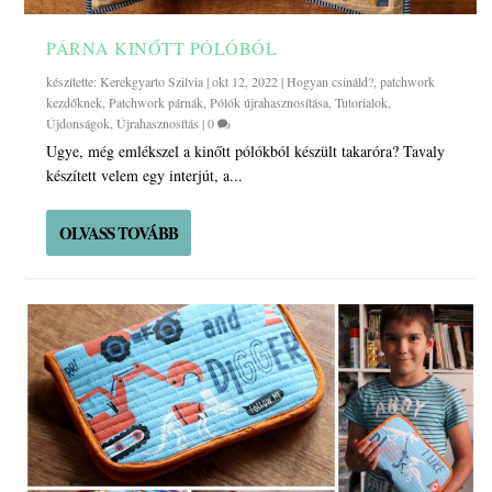
PÁRNA KINŐTT PÓLÓBÓL
készítette:
Kerekgyarto Szilvia
|
okt 12, 2022
|
Hogyan csináld?
,
patchwork
kezdőknek
,
Patchwork párnák
,
Pólók újrahasznosítása
,
Tutorialok
,
Újdonságok
,
Újrahasznosítás
|
0
Ugye, még emlékszel a kinőtt pólókból készült takaróra? Tavaly
készített velem egy interjút, a...
OLVASS TOVÁBB