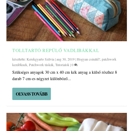
TOLLTARTÓ REPÜLŐ VADLIBÁKKAL
készítette:
Kerekgyarto Szilvia
|
aug 30, 2019
|
Hogyan csináld?
,
patchwork
kezdőknek
,
Patchwork táskák
,
Tutorialok
|
0
Szükséges anyagok 30 cm x 40 cm kék anyag a külső részhez 8
darab 7 cm-es négyzet különböző...
OLVASS TOVÁBB