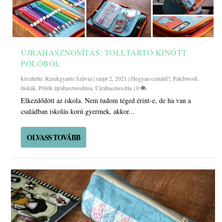
ÚJRAHASZNOSÍTÁS: TOLLTARTÓ KINŐTT
PÓLÓBÓL
készítette:
Kerekgyarto Szilvia
|
szept 2, 2021
|
Hogyan csináld?
,
Patchwork
táskák
,
Pólók újrahasznosítása
,
Újrahasznosítás
|
0
Elkezdődött az iskola. Nem tudom téged érint-e, de ha van a
családban iskolás korú gyermek, akkor...
OLVASS TOVÁBB