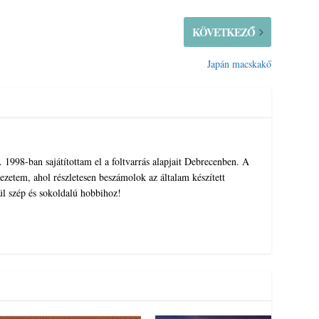
KÖVETKEZŐ
Japán macskakő
1998-ban sajátítottam el a foltvarrás alapjait Debrecenben. A
zetem, ahol részletesen beszámolok az általam készített
ül szép és sokoldalú hobbihoz!