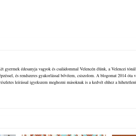
ét gyermek édesanyja vagyok és családommal Velencén élünk, a Velencei tónál. 
pzéssel, és rendszeres gyakorlással bővítem, csiszolom. A blogomat 2014 óta ve
 részletes leírással igyekszem meghozni másoknak is a kedvét ehhez a hihetetlen