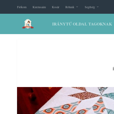
Fiókom
Kurzusaim
Kosár
Rólunk
Segítség
IRÁNYTŰ OLDAL TAGOKNAK