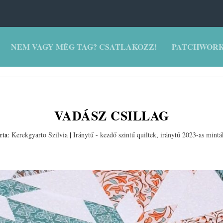
NEM VAGY MÉG TAG? CSATLAKOZZ!
PATCHWORK
VADÁSZ CSILLAG
Írta:
Kerekgyarto Szilvia
|
Iránytű - kezdő szintű quiltek
,
iránytű 2023-as mintá