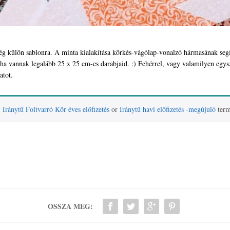
g külön sablonra. A minta kialakítása körkés-vágólap-vonalzó hármasának segít
, ha vannak legalább 25 x 25 cm-es darabjaid. :) Fehérrel, vagy valamilyen eg
atot.
)
Iránytű Foltvarró Kör éves előfizetés
or
Iránytű havi előfizetés -megújuló
term
OSSZA MEG: