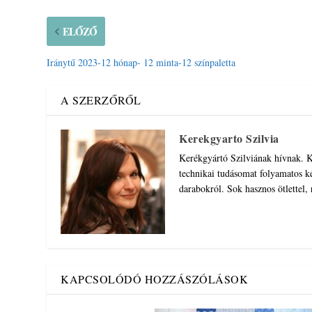
ELŐZŐ
Iránytű 2023-12 hónap- 12 minta-12 színpaletta
A SZERZŐRŐL
Kerekgyarto Szilvia
Kerékgyártó Szilviának hívnak. K
technikai tudásomat folyamatos ké
darabokról. Sok hasznos ötlettel,
KAPCSOLÓDÓ HOZZÁSZÓLÁSOK