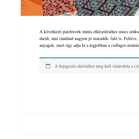
A következő patchwork minta elkészítéséhez nincs szüksé
darab, ami ráadásul nagyon jó maradék- faló is. Feltéve
anyagok, mert úgy adja ki a legjobban a csillagos mintáz
A bejegyzés eléréséhez meg kell vásárolnia a (z