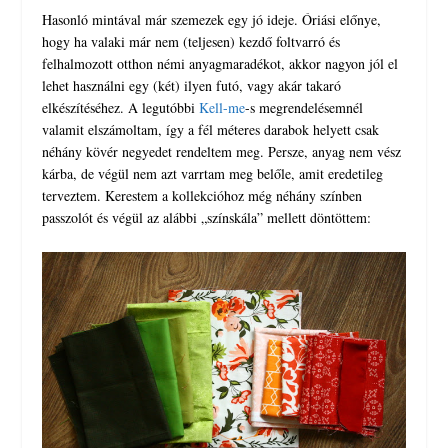
Hasonló mintával már szemezek egy jó ideje. Óriási előnye,
hogy ha valaki már nem (teljesen) kezdő foltvarró és
felhalmozott otthon némi anyagmaradékot, akkor nagyon jól el
lehet használni egy (két) ilyen futó, vagy akár takaró
elkészítéséhez. A legutóbbi
Kell-me
-s megrendelésemnél
valamit elszámoltam, így a fél méteres darabok helyett csak
néhány kövér negyedet rendeltem meg. Persze, anyag nem vész
kárba, de végül nem azt varrtam meg belőle, amit eredetileg
terveztem. Kerestem a kollekcióhoz még néhány színben
passzolót és végül az alábbi „színskála” mellett döntöttem: