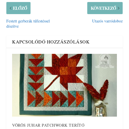
ELŐZŐ
KÖVETKEZŐ
Festett gerberák tűfestéssel
Utazós varródoboz
díszítve
KAPCSOLÓDÓ HOZZÁSZÓLÁSOK
VÖRÖS JUHAR PATCHWORK TERÍTŐ