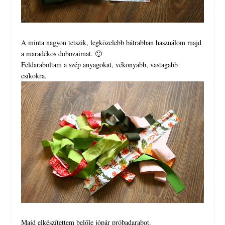
A minta nagyon tetszik, legközelebb bátrabban használom majd
a maradékos dobozaimat. 🙂
Feldaraboltam a szép anyagokat, vékonyabb, vastagabb
csíkokra.
Majd elkészítettem belőle jópár próbadarabot.