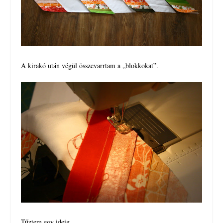
A kirakó után végül összevarrtam a „blokkokat”.
Tűztem egy ideig…