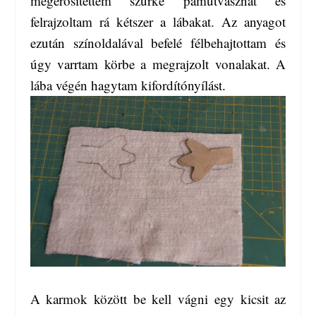
megerősítettem szürke pamutvásznat és
felrajzoltam rá kétszer a lábakat. Az anyagot
ezután színoldalával befelé félbehajtottam és
úgy varrtam körbe a megrajzolt vonalakat. A
lába végén hagytam kifordítónyílást.
A karmok között be kell vágni egy kicsit az