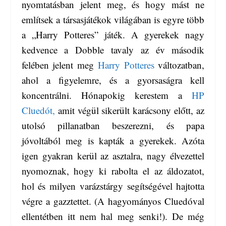
nyomtatásban jelent meg, és hogy mást ne
említsek a társasjátékok világában is egyre több
a „Harry Potteres” játék. A gyerekek nagy
kedvence a Dobble tavaly az év második
felében jelent meg
Harry Potteres
változatban,
ahol a figyelemre, és a gyorsaságra kell
koncentrálni. Hónapokig kerestem a
HP
Cluedót,
amit végül sikerült karácsony előtt, az
utolsó pillanatban beszerezni, és papa
jóvoltából meg is kapták a gyerekek. Azóta
igen gyakran kerül az asztalra, nagy élvezettel
nyomoznak, hogy ki rabolta el az áldozatot,
hol és milyen varázstárgy segítségével hajtotta
végre a gazztettet. (A hagyományos Cluedóval
ellentétben itt nem hal meg senki!). De még