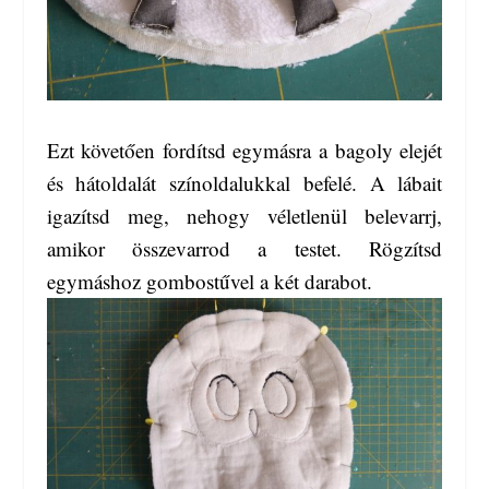
Ezt követően fordítsd egymásra a bagoly elejét
és hátoldalát színoldalukkal befelé. A lábait
igazítsd meg, nehogy véletlenül belevarrj,
amikor összevarrod a testet. Rögzítsd
egymáshoz gombostűvel a két darabot.