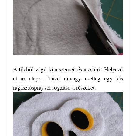
A filcből vágd ki a szemeit és a csőrét. Helyezd
el az alapra. Tűzd rá,vagy esetleg egy kis
ragasztósprayvel rögzítsd a részeket.