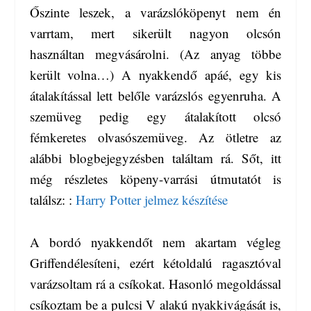
Őszinte leszek, a varázslóköpenyt nem én
varrtam, mert sikerült nagyon olcsón
használtan megvásárolni. (Az anyag többe
került volna…) A nyakkendő apáé, egy kis
átalakítással lett belőle varázslós egyenruha. A
szemüveg pedig egy átalakított olcsó
fémkeretes olvasószemüveg. Az ötletre az
alábbi blogbejegyzésben találtam rá. Sőt, itt
még részletes köpeny-varrási útmutatót is
találsz: :
Harry Potter jelmez készítése
A bordó nyakkendőt nem akartam végleg
Griffendélesíteni, ezért kétoldalú ragasztóval
varázsoltam rá a csíkokat. Hasonló megoldással
csíkoztam be a pulcsi V alakú nyakkivágását is,