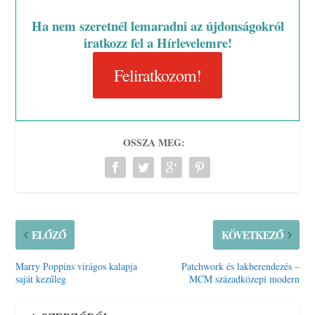
Ha nem szeretnél lemaradni az újdonságokról
iratkozz fel a Hírlevelemre!
Feliratkozom!
OSSZA MEG:
ELŐZŐ
KÖVETKEZŐ
Marry Poppins virágos kalapja
Patchwork és lakberendezés –
saját kezűleg
MCM századközepi modern