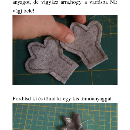
anyagot, de vigyázz arra,hogy a varrásba NE
vágj bele!
Fordítsd ki és tömd ki egy kis tömőanyaggal.