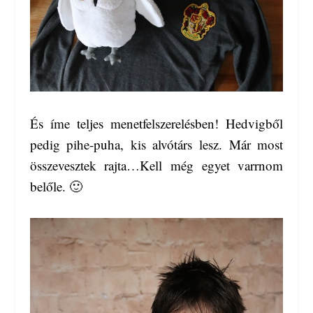
És íme teljes menetfelszerelésben! Hedvigből
pedig pihe-puha, kis alvótárs lesz. Már most
összevesztek rajta…Kell még egyet varrnom
belőle. 🙂