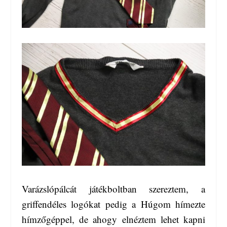
Varázslópálcát játékboltban szereztem, a
griffendéles logókat pedig a Húgom hímezte
hímzőgéppel, de ahogy elnéztem lehet kapni