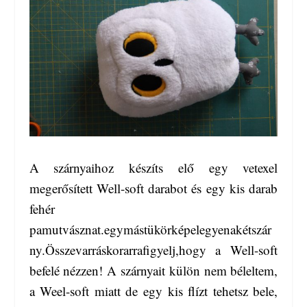
A szárnyaihoz készíts elő egy vetexel
megerősített Well-soft darabot és egy kis darab
fehér
pamutvásznat.egymástükörképelegyenakétszár
ny.Összevarráskorarrafigyelj,hogy a Well-soft
befelé nézzen! A szárnyait külön nem béleltem,
a Weel-soft miatt de egy kis flízt tehetsz bele,