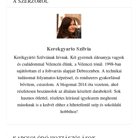
A SZERZŐRŐL
Kerekgyarto Szilvia
Kerékgyártó Szilviának hívnak. Két gyermek édesanyja vagyok
és családommal Velencén élünk, a Velencei tónál. 1998-ban
sajátítottam el a foltvarrás alapjait Debrecenben. A technikai
tudásomat folyamatos képzéssel, és rendszeres gyakorlással
bővítem, csiszolom. A blogomat 2014 óta vezetem, ahol
részletesen beszámolok az általam készített darabokról. Sok
hasznos ötlettel, részletes leírással igyekszem meghozni
másoknak is a kedvét ehhez a hihetetlenül szép és sokoldalú
hobbihoz!
KAPCSOLÓDÓ HOZZÁSZÓLÁSOK