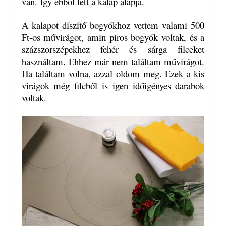
van. Így ebből lett a kalap alapja.
A kalapot díszítő bogyókhoz vettem valami 500
Ft-os művirágot, amin piros bogyók voltak, és a
százszorszépekhez fehér és sárga filceket
használtam. Ehhez már nem találtam művirágot.
Ha találtam volna, azzal oldom meg. Ezek a kis
virágok még filcből is igen időigényes darabok
voltak.