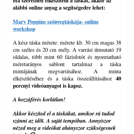
Ha szeretnéd elkészíteni a táskát, akkor az
alábbi online anyag a segítségedre lehet:
Mary Poppins szőnyegtáskája- online
workshop
A kész táska mérete: mérete kb. 30 cm magas 38
cm széles és 20 cm mély. A varrási útmutató 19
oldalas, több mint 60 fázisfotót és nyomtatható
méretarányos sablont tartalmaz a táska
mintájának megvarrásához. A minta
40
elkészítéséhez és a táska összeállításához
percnyi videóanyagot is kapsz.
A hozzáférés korlátlan!
Akkor készíted el a táskákat, amikor rá tudod
szánni az időt. A saját tempóban. Annyiszor
nézed meg a videókat ahányszor szükségesnek