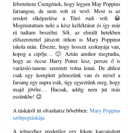
felvetettem Csengének, hogy legyen May Poppins
farsangon, de nem volt rá vevő. Most is az
eredeti elképzelése a Túró rudi volt. 😀
Megmutattam neki a kész kelléktárat és így már
rá tudtam beszélni. Sőt, az elmúlt hetekben
előszeretettel játszott itthon is Mary Poppinst
iskola után. Élvezte, hogy hosszú szoknyája van,
kopog a cipője… 🙂 Aztán amikor megtudta,
hogy az öccse Harry Potter lesz, persze ő is
varázsló-tanonc szeretett volna lenni. De ahhoz
csak egy komplett jelmezünk van és mivel a
farsang egy napra esik, úgy egyeztünk meg, hogy
majd jövőre… Hacsak, addig nem jut más
eszünkbe! 😉
A táskáról itt olvashatsz bővebben:
Mary Poppins
szőnyegtáskája
A jelmezhez eredetileg egy fekete karcsúsított