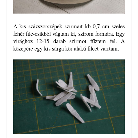
A kis százszorszépek szirmait kb 0,7 cm széles
fehér filc-csíkból vágtam ki, szirom formára. Egy
virághoz 12-15 darab szirmot fűztem fel. A
közepére egy kis sárga kör alakú filcet varrtam.