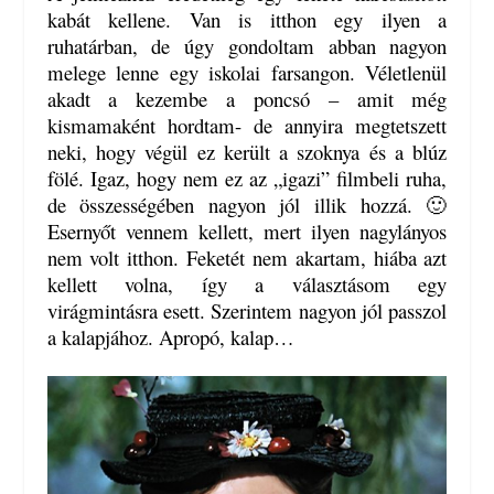
kabát kellene. Van is itthon egy ilyen a
ruhatárban, de úgy gondoltam abban nagyon
melege lenne egy iskolai farsangon. Véletlenül
akadt a kezembe a poncsó – amit még
kismamaként hordtam- de annyira megtetszett
neki, hogy végül ez került a szoknya és a blúz
fölé. Igaz, hogy nem ez az „igazi” filmbeli ruha,
de összességében nagyon jól illik hozzá. 🙂
Esernyőt vennem kellett, mert ilyen nagylányos
nem volt itthon. Feketét nem akartam, hiába azt
kellett volna, így a választásom egy
virágmintásra esett. Szerintem nagyon jól passzol
a kalapjához. Apropó, kalap…