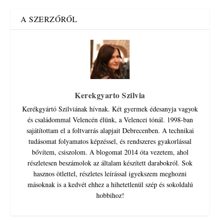
A SZERZŐRŐL
Kerekgyarto Szilvia
Kerékgyártó Szilviának hívnak. Két gyermek édesanyja vagyok
és családommal Velencén élünk, a Velencei tónál. 1998-ban
sajátítottam el a foltvarrás alapjait Debrecenben. A technikai
tudásomat folyamatos képzéssel, és rendszeres gyakorlással
bővítem, csiszolom. A blogomat 2014 óta vezetem, ahol
részletesen beszámolok az általam készített darabokról. Sok
hasznos ötlettel, részletes leírással igyekszem meghozni
másoknak is a kedvét ehhez a hihetetlenül szép és sokoldalú
hobbihoz!