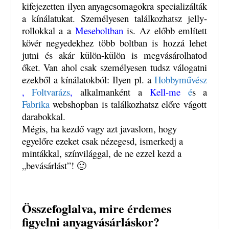
kifejezetten ilyen anyagcsomagokra specializálták
a kínálatukat. Személyesen találkozhatsz jelly-
rollokkal a a
Meseboltban
is. Az előbb említett
kövér negyedekhez több boltban is hozzá lehet
jutni és akár külön-külön is megvásárolhatod
őket. Van ahol csak személyesen tudsz válogatni
ezekből a kínálatokból: Ilyen pl. a
Hobbyművész
,
Foltvarázs
,
alkalmanként a
Kell-me
é
s a
Fabrika
webshopban is találkozhatsz előre vágott
darabokkal.
Mégis, ha kezdő vagy azt javaslom, hogy
egyelőre ezeket csak nézegesd, ismerkedj a
mintákkal, színvilággal, de ne ezzel kezd a
„bevásárlást”! 🙂
Összefoglalva, mire érdemes
figyelni anyagvásárláskor?