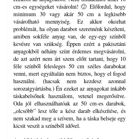
cm-es egységeket vásárolni! 🙂 Előfordul, hogy
minimum 30 vagy akár 50 cm a legkisebb
vásárolható mennyiség. Ez akkor okozhat
problémát, ha olyan darabot szeretnénk készíteni,
amiben sokféle anyag van, de egy-egy színből
kevésre van szükség. Éppen ezért a pakisztáni
anyagokból néhány színt érdemes megvásárolni,
de azt azért nem árt szem előtt tartani, hogy 10
féle színből felesleges 50 cm széles darabokat
venni, mert egyáltalán nem biztos, hogy el fogod
használni. (hacsak nem kezdesz azonnal
sorozatgyártásba.) Én ezeket az anyagokat inkább
táskabelsőnek használom, vetexel megerősítve.
Oda jól elhasználhatóak az 50 cm-es darabok,
„olcsóbb” lesz tőle a kész darab elkészítése, és
nem szakad meg a szívem, ha a táska belseje egy
kicsit veszít a színéből idővel.