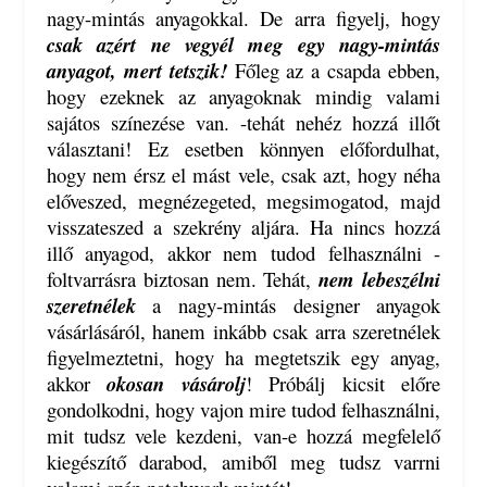
nagy-mintás anyagokkal. De arra figyelj, hogy
csak azért ne vegyél meg egy nagy-mintás
anyagot, mert tetszik!
Főleg az a csapda ebben,
hogy ezeknek az anyagoknak mindig valami
sajátos színezése van. -tehát nehéz hozzá illőt
választani! Ez esetben könnyen előfordulhat,
hogy nem érsz el mást vele, csak azt, hogy néha
előveszed, megnézegeted, megsimogatod, majd
visszateszed a szekrény aljára. Ha nincs hozzá
illő anyagod, akkor nem tudod felhasználni -
foltvarrásra biztosan nem. Tehát,
nem lebeszélni
szeretnélek
a nagy-mintás designer anyagok
vásárlásáról, hanem inkább csak arra szeretnélek
figyelmeztetni, hogy ha megtetszik egy anyag,
akkor
okosan vásárolj
! Próbálj kicsit előre
gondolkodni, hogy vajon mire tudod felhasználni,
mit tudsz vele kezdeni, van-e hozzá megfelelő
kiegészítő darabod, amiből meg tudsz varrni