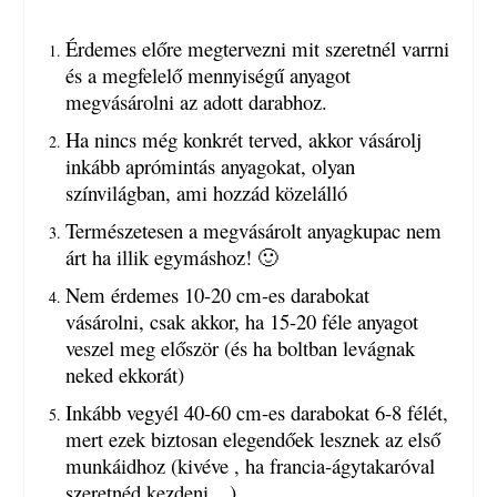
Érdemes előre megtervezni mit szeretnél varrni
és a megfelelő mennyiségű anyagot
megvásárolni az adott darabhoz.
Ha nincs még konkrét terved, akkor vásárolj
inkább aprómintás anyagokat, olyan
színvilágban, ami hozzád közelálló
Természetesen a megvásárolt anyagkupac nem
árt ha illik egymáshoz! 🙂
Nem érdemes 10-20 cm-es darabokat
vásárolni, csak akkor, ha 15-20 féle anyagot
veszel meg először (és ha boltban levágnak
neked ekkorát)
Inkább vegyél 40-60 cm-es darabokat 6-8 félét,
mert ezek biztosan elegendőek lesznek az első
munkáidhoz (kivéve , ha francia-ágytakaróval
szeretnéd kezdeni…)