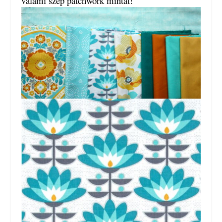
valami szép patchwork mintát!