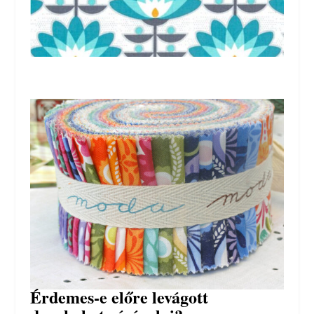
Érdemes-e előre levágott