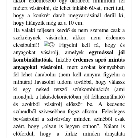
akkor érdemesebb egy darabból minimum fél
métert vásárolni, de lehet inkább 60-at, mert tuti,
hogy a konkrét darab megvarrásánál derül ki,
hogy hiányzik még az a 10 cm.
Ha valaki teljesen kezdő és nem szeretne csak a
szekrénynek vásárolni, akkor nem érdemes
elcsábulni!!
Figyelni kell rá, hogy és
egymással jól
anyagokat vásárolj, amelyek
kombinálhatóak.
érdemes apró mintás
Inkább
anyagokat vásárolni
, mert azokat könnyebben
fel lehet darabolni (nem kell annyira figyelni a
mintára) Javasolni tudom továbbá, hogy válassz
ki egy neked tetsző színkombinációt (ami
mondjuk a lakásdekorációban jól felhasználható)
és azokból vásárolj először be. A kedvenc
színeidből szívesebben fogsz alkotni. Felesleges
bevásárolni a szivárvány minden színéből csak
azért, hogy „olyan is legyen otthon”. Nálam is
előfordul, hogy a türkiz minden árnyalata