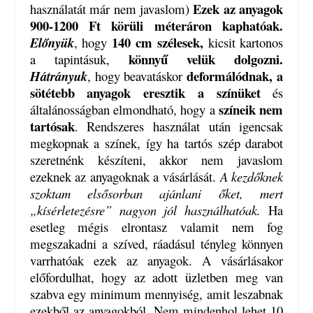
Ezek az anyagok
használatát már nem javaslom)
900-1200 Ft körüli méteráron kaphatóak.
140 cm szélesek,
Előnyük
, hogy
kicsit kartonos
könnyű velük dolgozni.
a tapintásuk,
deformálódnak, a
Hátrányuk
, hogy beavatáskor
sötétebb anyagok eresztik a színüket
és
színeik nem
általánosságban elmondható, hogy a
tartósak
. Rendszeres használat után igencsak
megkopnak a színek, így ha tartós szép darabot
szeretnénk készíteni, akkor nem javaslom
ezeknek az anyagoknak a vásárlását.
A kezdőknek
szoktam elsősorban ajánlani őket, mert
„kísérletezésre” nagyon jól használhatóak.
Ha
esetleg mégis elrontasz valamit nem fog
megszakadni a szíved, ráadásul tényleg könnyen
varrhatóak ezek az anyagok. A vásárlásakor
előfordulhat, hogy az adott üzletben meg van
szabva egy minimum mennyiség, amit leszabnak
ezekből az anyagokból. Nem mindenhol lehet 10