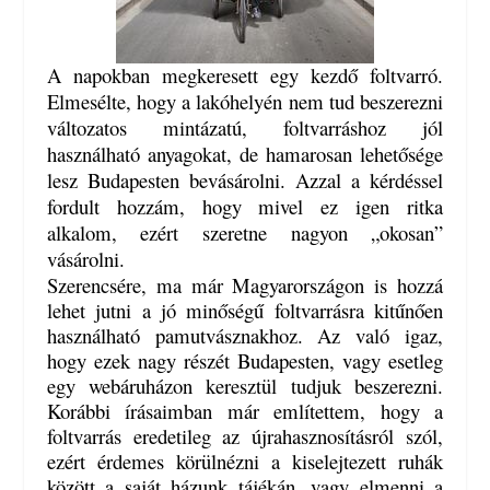
A napokban megkeresett egy kezdő foltvarró.
Elmesélte, hogy a lakóhelyén nem tud beszerezni
változatos mintázatú, foltvarráshoz jól
használható anyagokat, de hamarosan lehetősége
lesz Budapesten bevásárolni. Azzal a kérdéssel
fordult hozzám, hogy mivel ez igen ritka
alkalom, ezért szeretne nagyon „okosan”
vásárolni.
Szerencsére, ma már Magyarországon is hozzá
lehet jutni a jó minőségű foltvarrásra kitűnően
használható pamutvásznakhoz. Az való igaz,
hogy ezek nagy részét Budapesten, vagy esetleg
egy webáruházon keresztül tudjuk beszerezni.
Korábbi írásaimban már említettem, hogy a
foltvarrás eredetileg az újrahasznosításról szól,
ezért érdemes körülnézni a kiselejtezett ruhák
között a saját házunk tájékán, vagy elmenni a