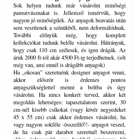
Sok helyen tudunk már vásárolni minőségi
pamutvásznakat is. Jellemző ismérvük, hogy
nagyon jó minőségűek. Az anyagok b
eavatás után
sem veszítenek a színükből, nem deformálódnak.
További előnyük még, hogy komplett
kollekciókat tudunk belőle vásárolni. Hátrányuk,
hogy csak 110 cm szélesek, és igen drágák. Az
áruk 2000 ft-tól akár 4500 Ft-ig terjedhetnek. (sőt
még van, ami ennél is drágább anyagok)
Ha „okosan” szeretnénk designer anyagot venni,
akkor először is érdemes pontos
anyagszükséglettel menni a boltba és úgy
vásárolni. Ha nincs konkrét terved, akkor két
megoldás lehetséges: tapasztalatom szerint, 30
cm-nél kisebb csíkokat (vagy kövér negyedeket
45 x 55 cm) csak akkor érdemes vásárolni, ha
vagy nagyon sokféle -összeillő!!- anyagot veszel,
de ha csak pár darabot szeretnél beszerezni,