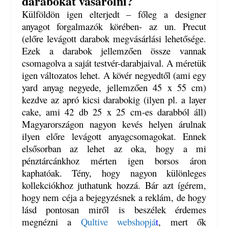
darabokat vásárolni?
Külföldön igen elterjedt – főleg a designer
anyagot forgalmazók körében- az un. Precut
(előre levágott darabok megvásárlási lehetősége.
Ezek a darabok jellemzően össze vannak
csomagolva a saját testvér-darabjaival. A méretük
igen változatos lehet. A kövér negyedtől (ami egy
yard anyag negyede, jellemzően 45 x 55 cm)
kezdve az apró kicsi darabokig (ilyen pl. a layer
cake, ami 42 db 25 x 25 cm-es darabból áll)
Magyarországon nagyon kevés helyen árulnak
ilyen előre levágott anyagcsomagokat. Ennek
elsősorban az lehet az oka, hogy a mi
pénztárcánkhoz mérten igen borsos áron
kaphatóak. Tény, hogy nagyon különleges
kollekciókhoz juthatunk hozzá. Bár azt ígérem,
hogy nem céja a bejegyzésnek a reklám, de hogy
lásd pontosan miről is beszélek érdemes
megnézni a
Qultive webshopjá
t
, mert ők