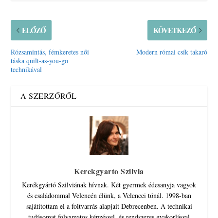
ELŐZŐ
KÖVETKEZŐ
Rózsamintás, fémkeretes női
Modern római csík takaró
táska quilt-as-you-go
technikával
A SZERZŐRŐL
Kerekgyarto Szilvia
Kerékgyártó Szilviának hívnak. Két gyermek édesanyja vagyok
és családommal Velencén élünk, a Velencei tónál. 1998-ban
sajátítottam el a foltvarrás alapjait Debrecenben. A technikai
tudásomat folyamatos képzéssel, és rendszeres gyakorlással