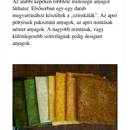
Az alábbi képeken többféle minőségű anyagot
láthatsz. Elsősorban egy-egy darab
megvarrásához készültek a „színskálák”. Az apró
pöttyösek pakisztáni anyagok, az apró mintásak
német anyagok. A nagyobb mintásak, vagy
különlegesebb színvilágúak pedig designer
anyagok.