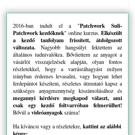
Patchwork Suli-
2016-ban indult el a "
Patchwork kezdőknek
Elkészült
" online kurzus.
a kezdő tanfolyam
frissített, átdolgozott
változata.
Nagyobb hangsúlyt fektettem az
általános tudnivalókra. Bővítettem az anyagot a
vásárlói visszajelzések alapján, olyan fontos
részletekkel, hogy a varrásráhagyást milyen
irányban érdemes levasalni, vagy hogyan lehet
ferdepántot készíteni, részletes útmutató kapsz a
szükséges anyagmennyiség kiszámolásához és
megannyi kérdésre megkapod választ, ami
csak egy kezdő foltvarróban felmerülhet!
videóanyagok
Bővül a
száma!
kattint az alábbi
Ha kíváncsi vagy a részletekre,
képre: