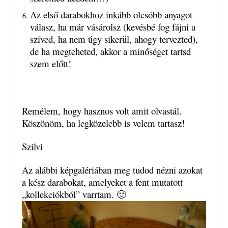
Az első darabokhoz inkább olcsóbb anyagot
válasz, ha már vásárolsz (kevésbé fog fájni a
szíved, ha nem úgy sikerül, ahogy tervezted),
de ha megteheted, akkor a minőséget tartsd
szem előtt!
Remélem, hogy hasznos volt amit olvastál.
Köszönöm, ha legközelebb is velem tartasz!
Szilvi
Az alábbi képgalériában meg tudod nézni azokat
a kész darabokat, amelyeket a fent mutatott
„kollekciókból” varrtam. 🙂