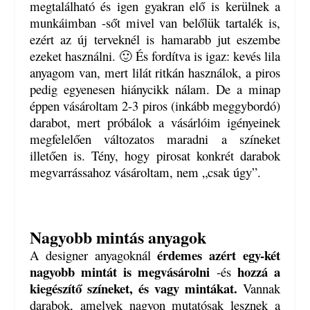
megtalálható és igen gyakran elő is kerülnek a
munkáimban -sőt mivel van belőlük tartalék is,
ezért az új terveknél is hamarabb jut eszembe
ezeket használni. 🙂 És fordítva is igaz: kevés lila
anyagom van, mert lilát ritkán használok, a piros
pedig egyenesen hiánycikk nálam. De a minap
éppen vásároltam 2-3 piros (inkább meggybordó)
darabot, mert próbálok a vásárlóim igényeinek
megfelelően változatos maradni a színeket
illetően is. Tény, hogy pirosat konkrét darabok
megvarrássahoz vásároltam, nem „csak úgy”.
Nagyobb mintás anyagok
érdemes azért egy-két
A designer anyagoknál
nagyobb mintát is megvásárolni
hozzá a
-és
kiegészítő színeket, és vagy mintákat.
Vannak
darabok, amelyek nagyon mutatósak lesznek a