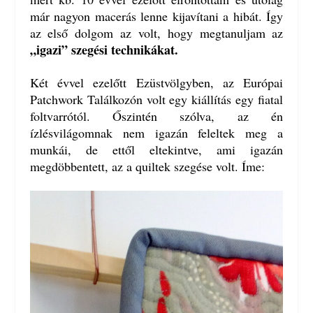
már nagyon macerás lenne kijavítani a hibát. Így
az első dolgom az volt, hogy megtanuljam az
„igazi” szegési technikákat.
Két évvel ezelőtt Ezüstvölgyben, az Európai
Patchwork Találkozón volt egy kiállítás egy fiatal
foltvarrótól. Őszintén szólva, az én
ízlésvilágomnak nem igazán feleltek meg a
munkái, de ettől eltekintve, ami igazán
megdöbbentett, az a quiltek szegése volt. Íme: