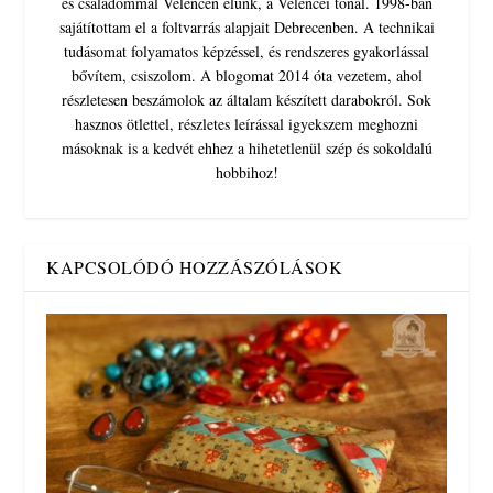
és családommal Velencén élünk, a Velencei tónál. 1998-ban
sajátítottam el a foltvarrás alapjait Debrecenben. A technikai
tudásomat folyamatos képzéssel, és rendszeres gyakorlással
bővítem, csiszolom. A blogomat 2014 óta vezetem, ahol
részletesen beszámolok az általam készített darabokról. Sok
hasznos ötlettel, részletes leírással igyekszem meghozni
másoknak is a kedvét ehhez a hihetetlenül szép és sokoldalú
hobbihoz!
KAPCSOLÓDÓ HOZZÁSZÓLÁSOK