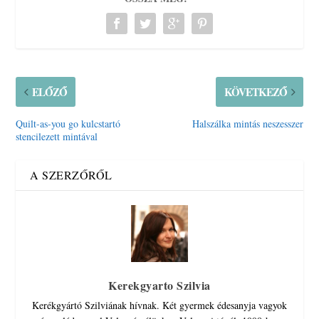
ELŐZŐ
KÖVETKEZŐ
Quilt-as-you go kulcstartó
Halszálka mintás neszesszer
stencilezett mintával
A SZERZŐRŐL
Kerekgyarto Szilvia
Kerékgyártó Szilviának hívnak. Két gyermek édesanyja vagyok