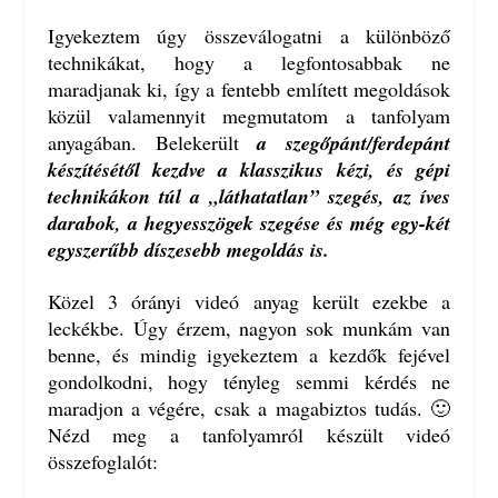
Igyekeztem úgy összeválogatni a különböző
technikákat, hogy a legfontosabbak ne
maradjanak ki, így a fentebb említett megoldások
közül valamennyit megmutatom a tanfolyam
anyagában. Belekerült
a szegőpánt/ferdepánt
készítésétől kezdve a klasszikus kézi, és gépi
technikákon túl a „láthatatlan” szegés, az íves
darabok, a hegyesszögek szegése és még egy-két
egyszerűbb díszesebb megoldás is.
Közel 3 órányi videó anyag került ezekbe a
leckékbe. Úgy érzem, nagyon sok munkám van
benne, és mindig igyekeztem a kezdők fejével
gondolkodni, hogy tényleg semmi kérdés ne
maradjon a végére, csak a magabiztos tudás. 🙂
Nézd meg a tanfolyamról készült videó
összefoglalót: