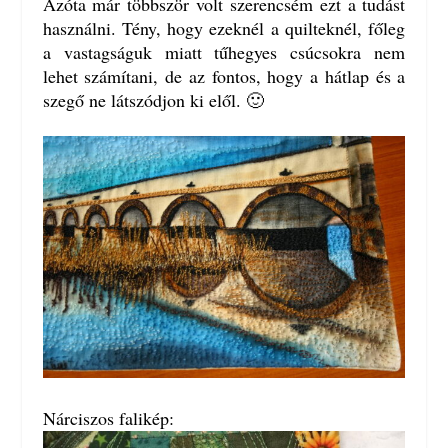
Azóta már többször volt szerencsém ezt a tudást
használni. Tény, hogy ezeknél a quilteknél, főleg
a vastagságuk miatt tűhegyes csúcsokra nem
lehet számítani, de az fontos, hogy a hátlap és a
szegő ne látszódjon ki elől. 🙂
Nárciszos falikép: