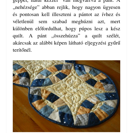
„nehézsége” abban rejlik, hogy nagyon ügyesen
és pontosan kell illeszteni a pántot az ívhez és
véletlenül sem szabad meghúzni azt, mert
különben előfordulhat, hogy púpos lesz a kész
quilt. A pánt „összehúzza” a quilt szélét,
akárcsak az alábbi képen látható eljegyzési gyűrű
terítőnél.