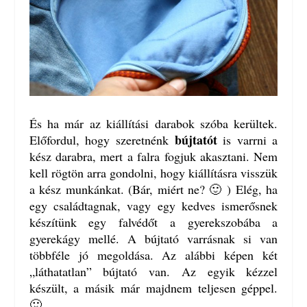
És ha már az kiállítási darabok szóba kerültek.
bújtatót
Előfordul, hogy szeretnénk
is varrni a
kész darabra, mert a falra fogjuk akasztani. Nem
kell rögtön arra gondolni, hogy kiállításra visszük
a kész munkánkat. (Bár, miért ne? 🙂 ) Elég, ha
egy családtagnak, vagy egy kedves ismerősnek
készítünk egy falvédőt a gyerekszobába a
gyerekágy mellé. A bújtató varrásnak si van
többféle jó megoldása. Az alábbi képen két
„láthatatlan” bújtató van. Az egyik kézzel
készült, a másik már majdnem teljesen géppel.
🙂