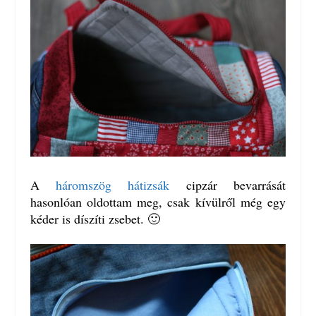
A
háromszög hátizsák
cipzár bevarrását
hasonlóan oldottam meg, csak kívülről még egy
kéder is díszíti zsebet. 🙂