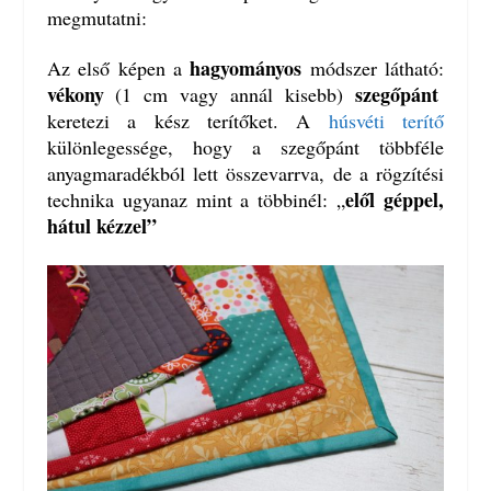
megmutatni:
hagyományos
Az első képen a
módszer látható:
vékony
szegőpánt
(1 cm vagy annál kisebb)
keretezi a kész terítőket. A
húsvéti terítő
különlegessége, hogy a szegőpánt többféle
anyagmaradékból lett összevarrva, de a rögzítési
elől géppel,
technika ugyanaz mint a többinél: „
hátul kézzel”