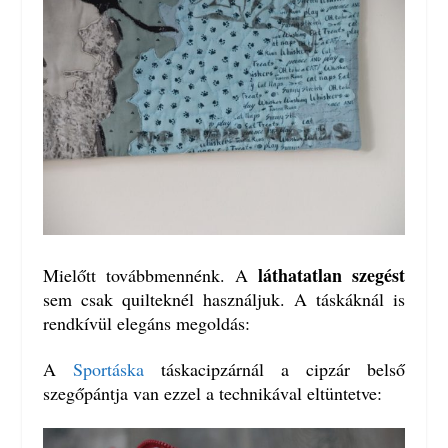
láthatatlan szegést
Mielőtt továbbmennénk. A
sem csak quilteknél használjuk. A táskáknál is
rendkívül elegáns megoldás:
A
Sportáska
táskacipzárnál a cipzár belső
szegőpántja van ezzel a technikával eltüntetve: