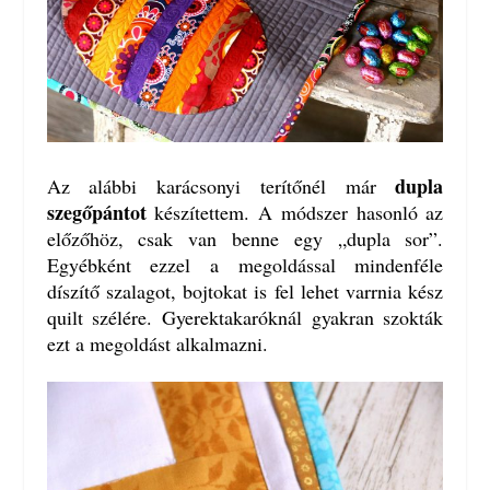
dupla
Az alábbi karácsonyi terítőnél már
szegőpántot
készítettem. A módszer hasonló az
előzőhöz, csak van benne egy „dupla sor”.
Egyébként ezzel a megoldással mindenféle
díszítő szalagot, bojtokat is fel lehet varrnia kész
quilt szélére. Gyerektakaróknál gyakran szokták
ezt a megoldást alkalmazni.