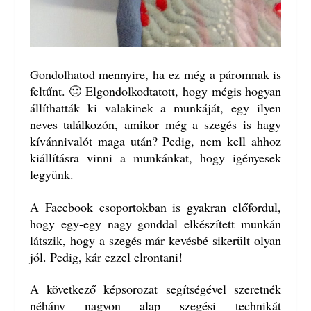
Gondolhatod mennyire, ha ez még a páromnak is
feltűnt. 🙂 Elgondolkodtatott, hogy mégis hogyan
állíthatták ki valakinek a munkáját, egy ilyen
neves találkozón, amikor még a szegés is hagy
kívánnivalót maga után? Pedig, nem kell ahhoz
kiállításra vinni a munkánkat, hogy igényesek
legyünk.
A Facebook csoportokban is gyakran előfordul,
hogy egy-egy nagy gonddal elkészített munkán
látszik, hogy a szegés már kevésbé sikerült olyan
jól. Pedig, kár ezzel elrontani!
A következő képsorozat segítségével szeretnék
néhány nagyon alap szegési technikát