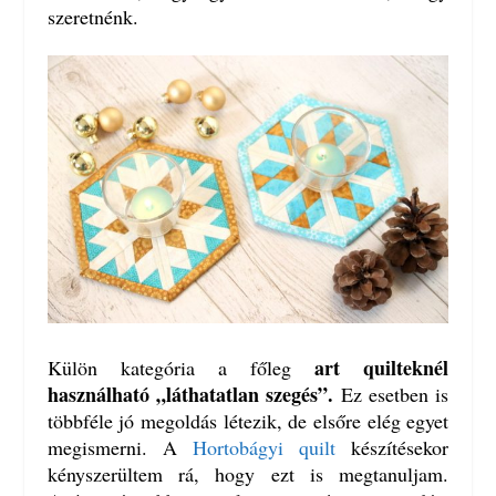
szeretnénk.
art quilteknél
Külön kategória a főleg
használható „láthatatlan szegés”.
Ez esetben is
többféle jó megoldás létezik, de elsőre elég egyet
megismerni. A
Hortobágyi quilt
készítésekor
kényszerültem rá, hogy ezt is megtanuljam.