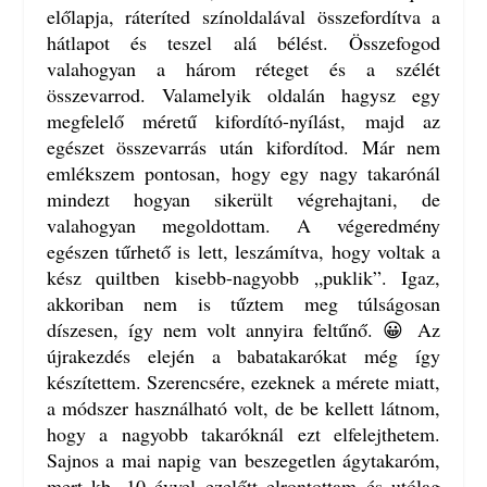
előlapja, ráteríted színoldalával összefordítva a
hátlapot és teszel alá bélést. Összefogod
valahogyan a három réteget és a szélét
összevarrod. Valamelyik oldalán hagysz egy
megfelelő méretű kifordító-nyílást, majd az
egészet összevarrás után kifordítod. Már nem
emlékszem pontosan, hogy egy nagy takarónál
mindezt hogyan sikerült végrehajtani, de
valahogyan megoldottam. A végeredmény
egészen tűrhető is lett, leszámítva, hogy voltak a
kész quiltben kisebb-nagyobb „puklik”. Igaz,
akkoriban nem is tűztem meg túlságosan
díszesen, így nem volt annyira feltűnő. 😀 Az
újrakezdés elején a babatakarókat még így
készítettem. Szerencsére, ezeknek a mérete miatt,
a módszer használható volt, de be kellett látnom,
hogy a nagyobb takaróknál ezt elfelejthetem.
Sajnos a mai napig van beszegetlen ágytakaróm,
mert kb. 10 évvel ezelőtt elrontottam és utólag