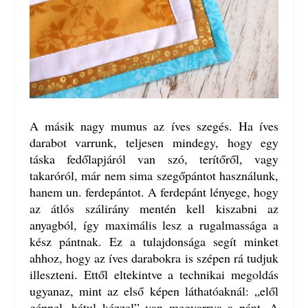
A másik nagy mumus az íves szegés. Ha íves
darabot varrunk, teljesen mindegy, hogy egy
táska fedőlapjáról van szó, terítőről, vagy
takaróról, már nem sima szegőpántot használunk,
hanem un. ferdepántot. A ferdepánt lényege, hogy
az átlós szálirány mentén kell kiszabni az
anyagból, így maximális lesz a rugalmassága a
kész pántnak. Ez a tulajdonsága segít minket
ahhoz, hogy az íves darabokra is szépen rá tudjuk
illeszteni. Ettől eltekintve a technikai megoldás
ugyanaz, mint az első képen láthatóaknál: „elől
géppel, hátul kézzel” van megvarrva a pánt. A