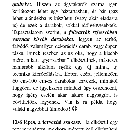
quilteket.
Hiszen az ágytakarók száma igen
korlátozott lehet egy háztartásban, és bár igaz
lehet ajándékba is készíteni (vagy akár eladásra
is) de ezek a darabok, sokkal időigényesebbek.
Tapasztalatom szerint,
a foltvarrók szívesebben
varrnak kisebb darabokat,
legyen az terítő,
falvédő, valamilyen dekorációs darab, vagy éppen
táska. Ennek részben az az oka, hogy a kisebb
méret miatt, „gyorsabban” elkészülnek, másrészt
hamarabb alkalom nyílik egy új minta, új
technika kipróbálására. Éppen ezért, jellemzően
60 cm-100 cm-es darabokat tervezek, mintától
függően, de igyekszem mindezt úgy összehozni,
hogy igény esetén akár takaró nagyságúra is
bővíthetőek legyenek. Van is rá példa, hogy
valaki nagyobbat álmodott! 😉
Első lépés, a tervezési szakasz.
Ha elkészül egy
terv megnézem mekkora méretet kell elkészíteni