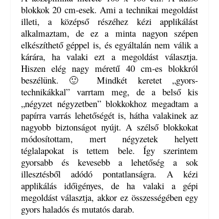
blokkok 20 cm-esek. Ami a technikai megoldást
illeti, a középső részéhez kézi applikálást
alkalmaztam, de ez a minta nagyon szépen
elkészíthető géppel is, és egyáltalán nem válik a
kárára, ha valaki ezt a megoldást választja.
Hiszen elég nagy méretű 40 cm-es blokkról
beszélünk. 🙂 Mindkét keretet „gyors-
technikákkal” varrtam meg, de a belső kis
„négyzet négyzetben” blokkokhoz megadtam a
papírra varrás lehetőségét is, hátha valakinek az
nagyobb biztonságot nyújt. A szélső blokkokat
módosítottam, mert négyzetek helyett
téglalapokat is tettem bele. Így szerintem
gyorsabb és kevesebb a lehetőség a sok
illesztésből adódó pontatlanságra. A kézi
applikálás időigényes, de ha valaki a gépi
megoldást választja, akkor ez összességében egy
gyors haladós és mutatós darab.