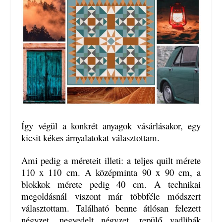
Így végül a konkrét anyagok vásárlásakor, egy
kicsit kékes árnyalatokat választottam.
Ami pedig a méreteit illeti: a
teljes quilt mérete
110 x 110 cm. A középminta 90 x 90 cm, a
blokkok mérete pedig 40 cm. A technikai
megoldásnál viszont már többféle módszert
választottam. Található benne átlósan felezett
négyzet, negyedelt négyzet, repülő vadlibák