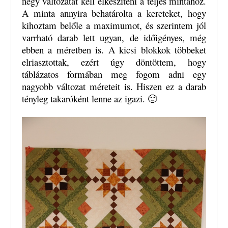
négy változatát kell elkészíteni a teljes mintához.
A minta annyira behatárolta a kereteket, hogy
kihoztam belőle a maximumot, és szerintem jól
varrható darab lett ugyan, de időigényes, még
ebben a méretben is. A kicsi blokkok többeket
elriasztottak, ezért úgy döntöttem, hogy
táblázatos formában meg fogom adni egy
nagyobb változat méreteit is. Hiszen ez a darab
tényleg takaróként lenne az igazi. 🙂