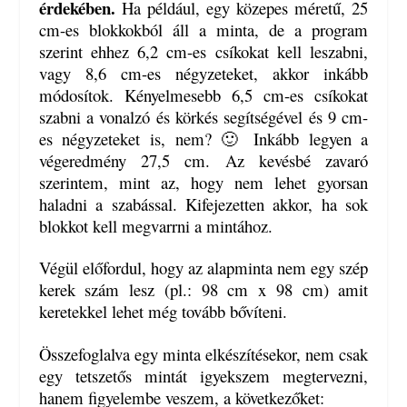
érdekében.
Ha például, egy közepes méretű, 25
cm-es blokkokból áll a minta, de a program
szerint ehhez 6,2 cm-es csíkokat kell leszabni,
vagy 8,6 cm-es négyzeteket, akkor inkább
módosítok. Kényelmesebb 6,5 cm-es csíkokat
szabni a vonalzó és körkés segítségével és 9 cm-
es négyzeteket is, nem? 🙂 Inkább legyen a
végeredmény 27,5 cm. Az kevésbé zavaró
szerintem, mint az, hogy nem lehet gyorsan
haladni a szabással. Kifejezetten akkor, ha sok
blokkot kell megvarrni a mintához.
Végül előfordul, hogy az alapminta nem egy szép
kerek szám lesz (pl.: 98 cm x 98 cm) amit
keretekkel lehet még tovább bővíteni.
Összefoglalva egy minta elkészítésekor, nem csak
egy tetszetős mintát igyekszem megtervezni,
hanem figyelembe veszem, a következőket: