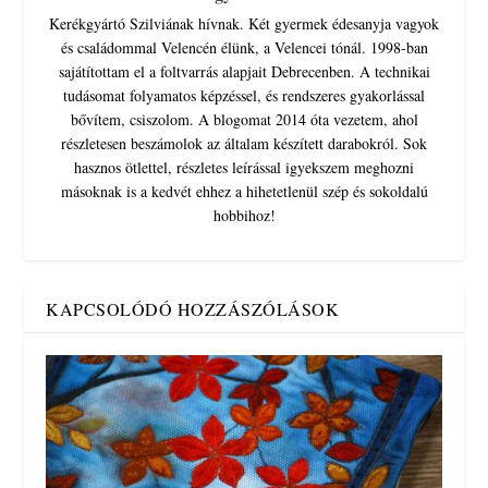
Kerékgyártó Szilviának hívnak. Két gyermek édesanyja vagyok
és családommal Velencén élünk, a Velencei tónál. 1998-ban
sajátítottam el a foltvarrás alapjait Debrecenben. A technikai
tudásomat folyamatos képzéssel, és rendszeres gyakorlással
bővítem, csiszolom. A blogomat 2014 óta vezetem, ahol
részletesen beszámolok az általam készített darabokról. Sok
hasznos ötlettel, részletes leírással igyekszem meghozni
másoknak is a kedvét ehhez a hihetetlenül szép és sokoldalú
hobbihoz!
KAPCSOLÓDÓ HOZZÁSZÓLÁSOK