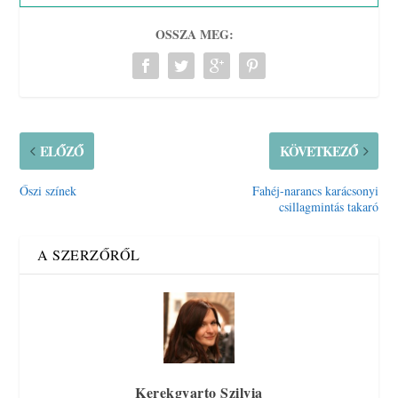
OSSZA MEG:
ELŐZŐ
KÖVETKEZŐ
Őszi színek
Fahéj-narancs karácsonyi
csillagmintás takaró
A SZERZŐRŐL
Kerekgyarto Szilvia