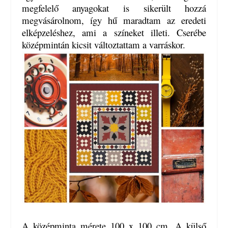
megfelelő anyagokat is sikerült hozzá
megvásárolnom, így hű maradtam az eredeti
elképzeléshez, ami a színeket illeti. Cserébe
középmintán kicsit változtattam a varráskor.
A középminta mérete 100 x 100 cm. A külső