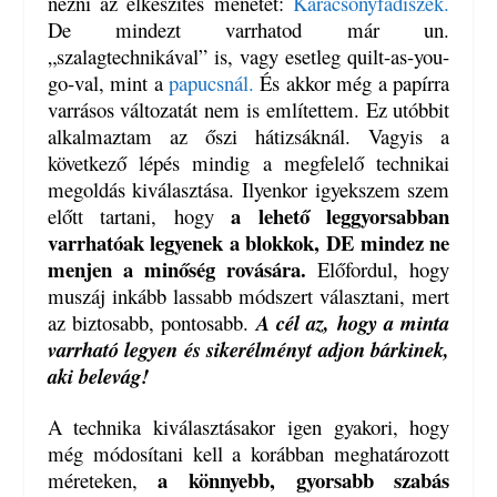
nézni az elkészítés menetét:
Karácsonyfadíszek.
De mindezt varrhatod már un.
„szalagtechnikával” is, vagy esetleg quilt-as-you-
go-val, mint a
papucsnál.
És akkor még a papírra
varrásos változatát nem is említettem. Ez utóbbit
alkalmaztam az őszi hátizsáknál. Vagyis a
következő lépés mindig a megfelelő technikai
megoldás kiválasztása. Ilyenkor igyekszem szem
a lehető leggyorsabban
előtt tartani, hogy
varrhatóak legyenek a blokkok, DE mindez ne
menjen a minőség rovására.
Előfordul, hogy
muszáj inkább lassabb módszert választani, mert
az biztosabb, pontosabb.
A cél az, hogy a minta
varrható legyen és sikerélményt adjon bárkinek,
aki belevág!
A technika kiválasztásakor igen gyakori, hogy
még módosítani kell a korábban meghatározott
a könnyebb, gyorsabb szabás
méreteken,