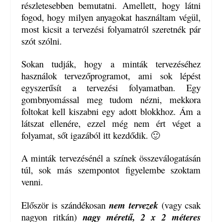
részletesebben bemutatni. Amellett, hogy látni
fogod, hogy milyen anyagokat használtam végül,
most kicsit a tervezési folyamatról szeretnék pár
szót szólni.
Sokan tudják, hogy a minták tervezéséhez
használok tervezőprogramot, ami sok lépést
egyszerűsít a tervezési folyamatban. Egy
gombnyomással meg tudom nézni, mekkora
foltokat kell kiszabni egy adott blokkhoz. Ám a
látszat ellenére, ezzel még nem ért véget a
folyamat, sőt igazából itt kezdődik. 🙂
A minták tervezésénél a színek összeválogatásán
túl, sok más szempontot figyelembe szoktam
venni.
Először is szándékosan
nem tervezek
(vagy csak
nagyon ritkán)
nagy méretű, 2 x 2 méteres