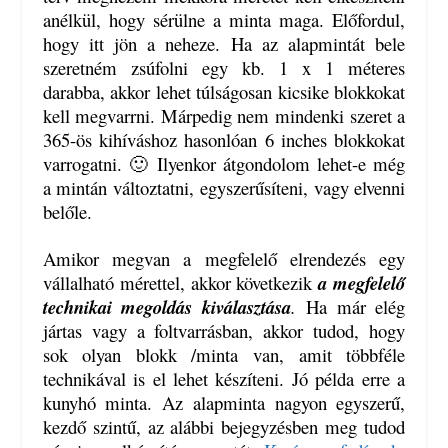
anélkül, hogy sérülne a minta maga. Előfordul,
hogy itt jön a neheze. Ha az alapmintát bele
szeretném zsúfolni egy kb. 1 x 1 méteres
darabba, akkor lehet túlságosan kicsike blokkokat
kell megvarrni. Márpedig nem mindenki szeret a
365-ös kihíváshoz hasonlóan 6 inches blokkokat
varrogatni. 🙂 Ilyenkor átgondolom lehet-e még
a mintán változtatni, egyszerűsíteni, vagy elvenni
belőle.
Amikor megvan a megfelelő elrendezés egy
vállalható mérettel, akkor következik
a megfelelő
technikai megoldás kiválasztása
.
Ha már elég
jártas vagy a foltvarrásban, akkor tudod, hogy
sok olyan blokk /minta van, amit többféle
technikával is el lehet készíteni. Jó példa erre a
kunyhó minta. Az alapminta nagyon egyszerű,
kezdő szintű, az alábbi bejegyzésben meg tudod