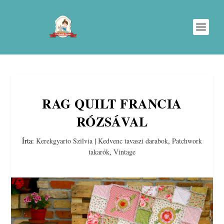
RAG QUILT FRANCIA
RÓZSÁVAL
Írta:
Kerekgyarto Szilvia
|
Kedvenc tavaszi darabok
,
Patchwork
takarók
,
Vintage