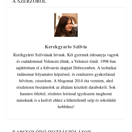
A SZERZŐRŐL
Kerekgyarto Szilvia
Kerékgyártó Szilviának hívnak. Két gyermek édesanyja vagyok
és családommal Velencén élünk, a Velencei tónál. 1998-ban
sajátítottam el a foltvarrás alapjait Debrecenben. A technikai
tudásomat folyamatos képzéssel, és rendszeres gyakorlással
bővítem, csiszolom. A blogomat 2014 óta vezetem, ahol
részletesen beszámolok az általam készített darabokról. Sok
hasznos ötlettel, részletes leírással igyekszem meghozni
másoknak is a kedvét ehhez a hihetetlenül szép és sokoldalú
hobbihoz!
KAPCSOLÓDÓ HOZZÁSZÓLÁSOK