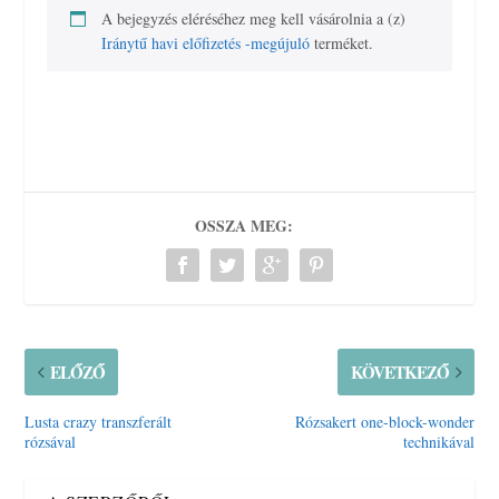
A bejegyzés eléréséhez meg kell vásárolnia a (z)
Iránytű havi előfizetés -megújuló
terméket.
OSSZA MEG:
ELŐZŐ
KÖVETKEZŐ
Lusta crazy transzferált
Rózsakert one-block-wonder
rózsával
technikával