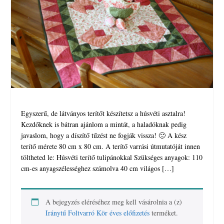
Egyszerű, de látványos terítőt készítetsz a húsvéti asztalra!
Kezdőknek is bátran ajánlom a mintát, a haladóknak pedig
javaslom, hogy a díszítő tűzést ne fogják vissza! 🙂 A kész
terítő mérete 80 cm x 80 cm. A terítő varrási útmutatóját innen
töltheted le: Húsvéti terítő tulipánokkal Szükséges anyagok: 110
cm-es anyagszélességhez számolva 40 cm világos […]
A bejegyzés eléréséhez meg kell vásárolnia a (z)
Iránytű Foltvarró Kör éves előfizetés
terméket.