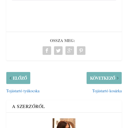
OSSZA MEG:
ELŐZŐ
KÖVETKEZŐ
Tojástartó tyúkocska
Tojástartó kosárka
A SZERZŐRŐL