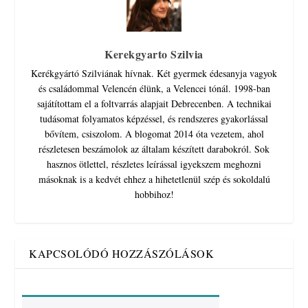
Kerekgyarto Szilvia
Kerékgyártó Szilviának hívnak. Két gyermek édesanyja vagyok
és családommal Velencén élünk, a Velencei tónál. 1998-ban
sajátítottam el a foltvarrás alapjait Debrecenben. A technikai
tudásomat folyamatos képzéssel, és rendszeres gyakorlással
bővítem, csiszolom. A blogomat 2014 óta vezetem, ahol
részletesen beszámolok az általam készített darabokról. Sok
hasznos ötlettel, részletes leírással igyekszem meghozni
másoknak is a kedvét ehhez a hihetetlenül szép és sokoldalú
hobbihoz!
KAPCSOLÓDÓ HOZZÁSZÓLÁSOK