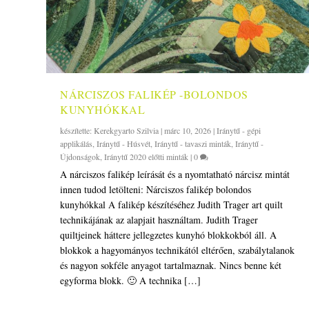
NÁRCISZOS FALIKÉP -BOLONDOS
KUNYHÓKKAL
készítette:
Kerekgyarto Szilvia
|
márc 10, 2026
|
Iránytű - gépi
applikálás
,
Iránytű - Húsvét
,
Iránytű - tavaszi minták
,
Iránytű -
Újdonságok
,
Iránytű 2020 előtti minták
|
0
A nárciszos falikép leírását és a nyomtatható nárcisz mintát
innen tudod letölteni: Nárciszos falikép bolondos
kunyhókkal A falikép készítéséhez Judith Trager art quilt
technikájának az alapjait használtam. Judith Trager
quiltjeinek háttere jellegzetes kunyhó blokkokból áll. A
blokkok a hagyományos technikától eltérően, szabálytalanok
és nagyon sokféle anyagot tartalmaznak. Nincs benne két
egyforma blokk. 🙂 A technika […]