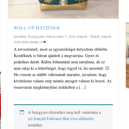
ROLL-UP HÁTIZSÁK
készítette:
Kerekgyarto Szilvia
|
márc 5, 2026
|
Iránytű - Táskák
,
Iránytű
2020 előtti minták
|
0
A tervezésénél, most az egyszerűséget helyeztem előtérbe.
Kezdőknek is bátran ajánlott a megvarrása. Gyors és
praktikus darab. Külön foltmunkát nem tartalmaz, de ez
nem zárja ki a lehetőséget, hogy tegyél rá, ha szeretnél. 🙂
Ha viszont az alábbi változatnál maradsz, javaslom, hogy
kivételesen valami szép mintás anyagot válassz ki hozzá. Az
összevarrás megkönnyítése érdekében a […]
A bejegyzés eléréséhez meg kell vásárolnia a
(z)
Iránytű Foltvarró Kör éves előfizetés
terméket.