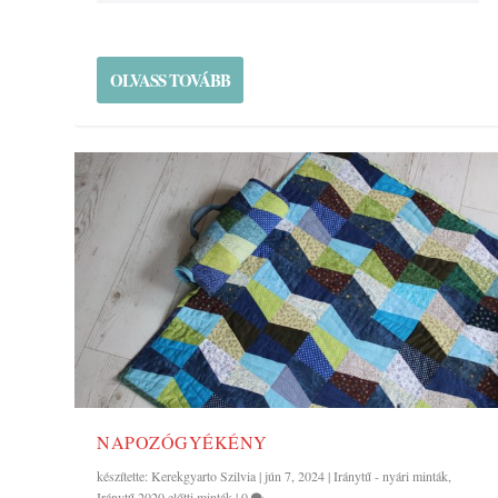
OLVASS TOVÁBB
NAPOZÓGYÉKÉNY
készítette:
Kerekgyarto Szilvia
|
jún 7, 2024
|
Iránytű - nyári minták
,
Iránytű 2020 előtti minták
|
0