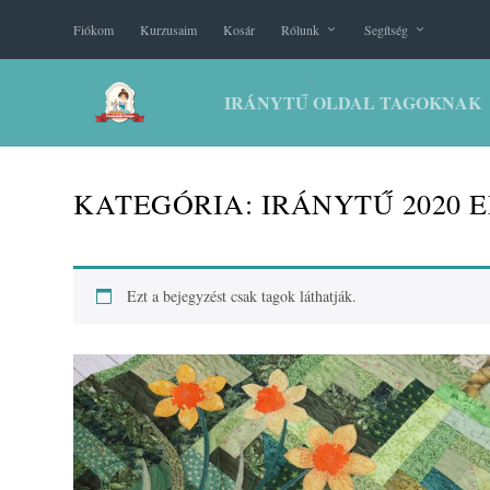
Fiókom
Kurzusaim
Kosár
Rólunk
Segítség
IRÁNYTŰ OLDAL TAGOKNAK
KATEGÓRIA:
IRÁNYTŰ 2020 
Ezt a bejegyzést csak tagok láthatják.