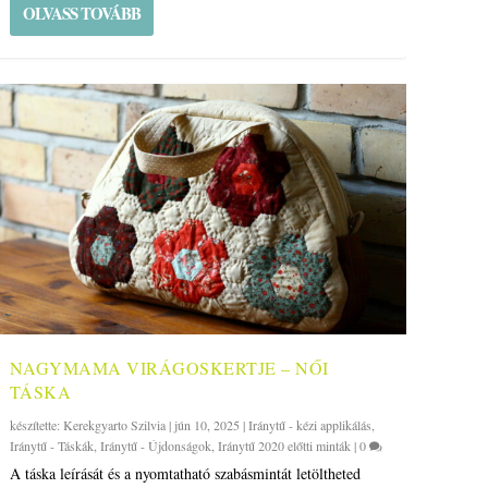
OLVASS TOVÁBB
NAGYMAMA VIRÁGOSKERTJE – NŐI
TÁSKA
készítette:
Kerekgyarto Szilvia
|
jún 10, 2025
|
Iránytű - kézi applikálás
,
Iránytű - Táskák
,
Iránytű - Újdonságok
,
Iránytű 2020 előtti minták
|
0
A táska leírását és a nyomtatható szabásmintát letöltheted