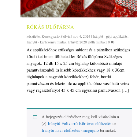
RÓKÁS ÜLŐPÁRNA
készítette:
Kerekgyarto Szilvia
|
nov 4, 2024
|
Iránytű - gépi applikálás
,
Iránytű - karácsonyi minták
,
Iránytű 2020 előtti minták
|
0
Az applikációhoz szükséges sablont és a párnához szükséges
körcikket innen töltheted le: Rókás ülőpárna Szükséges
anyagok: 12 db 15 x 25 cm téglalap különböző mintájú
pamutvászonból (a kisebb körcikkekhez vagy 18 x 30cm
téglalapok a nagyobb körcikkekhez) fehér, bordó
pamutvászon és fekete filc az applikációhoz vasalható vetex,
vagy ragasztófátyol 45 x 45 cm egyszínű pamutvászon […]
A bejegyzés eléréséhez meg kell vásárolnia a
(z)
Iránytű Foltvarró Kör éves előfizetés
or
Iránytű havi előfizetés -megújuló
terméket.