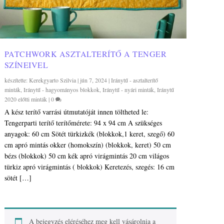
PATCHWORK ASZTALTERÍTŐ A TENGER
SZÍNEIVEL
készítette:
Kerekgyarto Szilvia
|
jún 7, 2024
|
Iránytű - asztalterítő
minták
,
Iránytű - hagyományos blokkok
,
Iránytű - nyári minták
,
Iránytű
2020 előtti minták
|
0
A kész terítő varrási útmutatóját innen töltheted le:
Tengerparti terítő terítőmérete: 94 x 94 cm A szükséges
anyagok: 60 cm Sötét türkizkék (blokkok,1 keret, szegő) 60
cm apró mintás okker (homokszín) (blokkok, keret) 50 cm
bézs (blokkok) 50 cm kék apró virágmintás 20 cm világos
türkiz apró virágmintás ( blokkok) Keretezés, szegés: 16 cm
sötét […]
A bejegyzés eléréséhez meg kell vásárolnia a