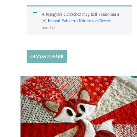
A bejegyzés eléréséhez meg kell vásárolnia a
(z)
Iránytű Foltvarró Kör éves előfizetés
terméket.
OLVASS TOVÁBB