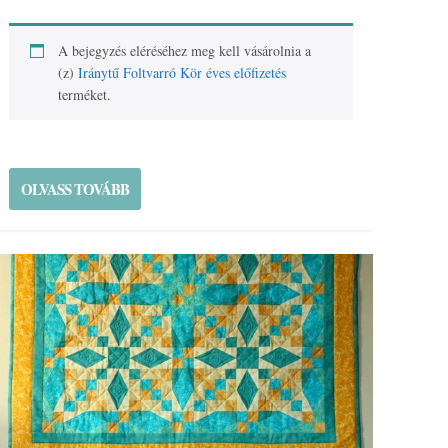
A bejegyzés eléréséhez meg kell vásárolnia a
(z)
Iránytű Foltvarró Kör éves előfizetés
terméket.
OLVASS TOVÁBB