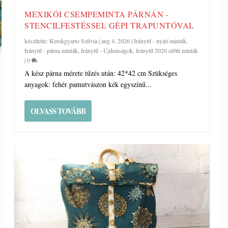
MEXIKÓI CSEMPEMINTA PÁRNÁN -
STENCILFESTÉSSEL GÉPI TRAPUNTÓVAL
készítette:
Kerekgyarto Szilvia
|
aug 4, 2026
|
Iránytű - nyári minták
,
Iránytű - párna minták
,
Iránytű - Újdonságok
,
Iránytű 2020 előtti minták
|
0
A kész párna mérete tűzés után: 42*42 cm Szükséges
anyagok: fehér pamutvászon kék egyszínű...
OLVASS TOVÁBB