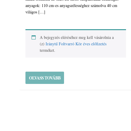
anyagok: 110 cm-es anyagszélességhez számolva 40 cm
világos […]
A bejegyzés eléréséhez meg kell vásárolnia a
(z)
Iránytű Foltvarró Kör éves előfizetés
terméket.
OLVASS TOVÁBB