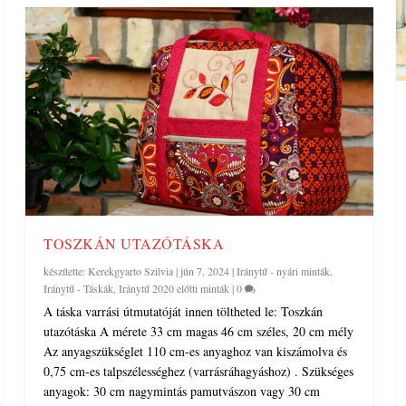
TOSZKÁN UTAZÓTÁSKA
készítette:
Kerekgyarto Szilvia
|
jún 7, 2024
|
Iránytű - nyári minták
,
Iránytű - Táskák
,
Iránytű 2020 előtti minták
|
0
A táska varrási útmutatóját innen töltheted le: Toszkán
utazótáska A mérete 33 cm magas 46 cm széles, 20 cm mély
Az anyagszükséglet 110 cm-es anyaghoz van kiszámolva és
0,75 cm-es talpszélességhez (varrásráhagyáshoz) . Szükséges
anyagok: 30 cm nagymintás pamutvászon vagy 30 cm