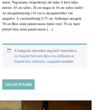
innen: Nagymama virágoskertje női táska A kész táska
mérete: 45 cm széles, 28 cm magas és 10 cm széles (mély)
Az anyagmennyiség 110 cm-es anyagmérethez van
megadva. A varrásszélesség 0,75 cm. Szükséges anyagok:
70 cm Bézs színű pamutvászon (külső rész) 70 cm Apró
pöttyös bézs színű pamutvászon […]
A bejegyzés eléréséhez meg kell vásárolnia a
(z)
Iránytű Foltvarró Kör éves előfizetés
or
Iránytű havi előfizetés -megújuló
terméket.
OLVASS TOVÁBB