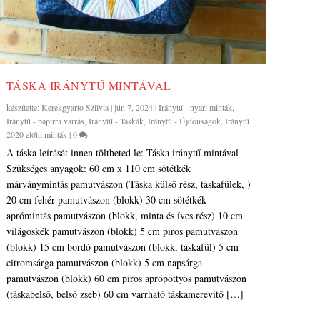
TÁSKA IRÁNYTŰ MINTÁVAL
készítette:
Kerekgyarto Szilvia
|
jún 7, 2024
|
Iránytű - nyári minták
,
Iránytű - papírra varrás
,
Iránytű - Táskák
,
Iránytű - Újdonságok
,
Iránytű
2020 előtti minták
|
0
A táska leírását innen töltheted le: Táska iránytű mintával
Szükséges anyagok: 60 cm x 110 cm sötétkék
márványmintás pamutvászon (Táska külső rész, táskafülek, )
20 cm fehér pamutvászon (blokk) 30 cm sötétkék
aprómintás pamutvászon (blokk, minta és íves rész) 10 cm
világoskék pamutvászon (blokk) 5 cm piros pamutvászon
(blokk) 15 cm bordó pamutvászon (blokk, táskafül) 5 cm
citromsárga pamutvászon (blokk) 5 cm napsárga
pamutvászon (blokk) 60 cm piros aprópöttyös pamutvászon
(táskabelső, belső zseb) 60 cm varrható táskamerevítő […]