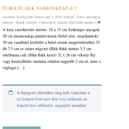
FLIKK-FLAKK VARRÓSKÉSZLET
készítette:
Kerekgyarto Szilvia
|
ápr 2, 2026
|
Iránytű - Foltos apróságok
,
Iránytű - Táskák
,
Iránytű - Újdonságok
,
Iránytű 2020 előtti minták
|
0
A kész varrókészlet mérete: 24 x 15 cm Szükséges anyagok:
30 cm narancssárga pamutvászon (belső rész, szegőpántok)
30 cm vasalható közbélés a belső részek megerősítéséhez 35
db 7,5 cm-es színes négyzet (flikk-flakk minta) 5,5 cm
sötétbarna csík (flikk-flakk keret) 32 x 26 cm vékony flíz
vagy kesztyűbélés (minden oldalon nagyobb 2 cm-el, mint a
végleges […]
A bejegyzés eléréséhez meg kell vásárolnia a
(z)
Iránytű Foltvarró Kör éves előfizetés
or
Iránytű havi előfizetés -megújuló
terméket.