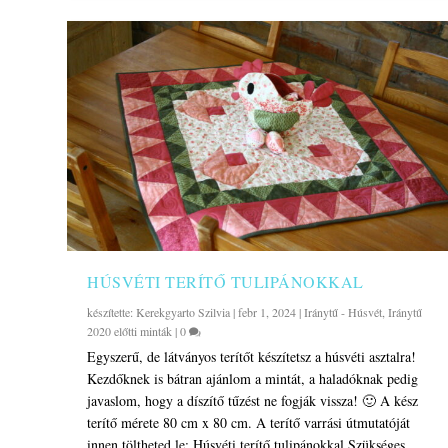
HÚSVÉTI TERÍTŐ TULIPÁNOKKAL
készítette:
Kerekgyarto Szilvia
|
febr 1, 2024
|
Iránytű - Húsvét
,
Iránytű
2020 előtti minták
|
0
Egyszerű, de látványos terítőt készítetsz a húsvéti asztalra!
Kezdőknek is bátran ajánlom a mintát, a haladóknak pedig
javaslom, hogy a díszítő tűzést ne fogják vissza! 🙂 A kész
terítő mérete 80 cm x 80 cm. A terítő varrási útmutatóját
innen töltheted le: Húsvéti terítő tulipánokkal Szükséges