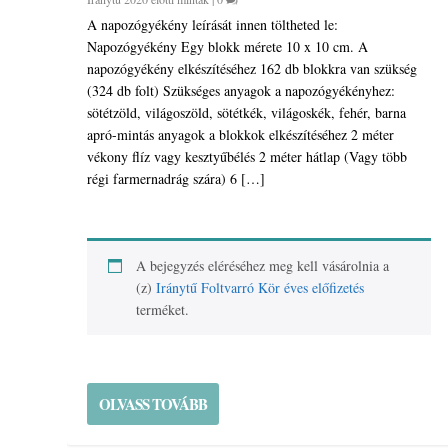
A napozógyékény leírását innen töltheted le:
Napozógyékény Egy blokk mérete 10 x 10 cm. A
napozógyékény elkészítéséhez 162 db blokkra van szükség
(324 db folt) Szükséges anyagok a napozógyékényhez:
sötétzöld, világoszöld, sötétkék, világoskék, fehér, barna
apró-mintás anyagok a blokkok elkészítéséhez 2 méter
vékony flíz vagy kesztyűbélés 2 méter hátlap (Vagy több
régi farmernadrág szára) 6 […]
A bejegyzés eléréséhez meg kell vásárolnia a
(z)
Iránytű Foltvarró Kör éves előfizetés
terméket.
OLVASS TOVÁBB