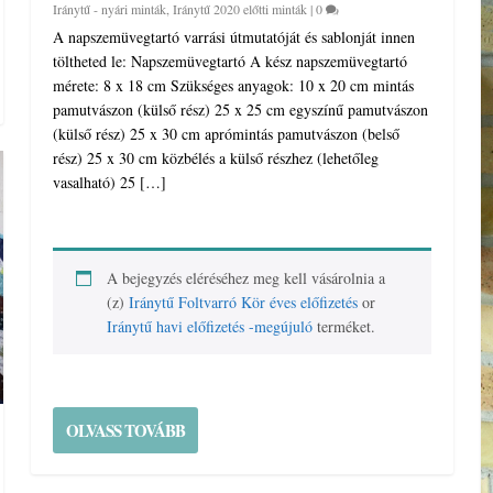
Iránytű - nyári minták
,
Iránytű 2020 előtti minták
|
0
A napszemüvegtartó varrási útmutatóját és sablonját innen
töltheted le: Napszemüvegtartó A kész napszemüvegtartó
mérete: 8 x 18 cm Szükséges anyagok: 10 x 20 cm mintás
pamutvászon (külső rész) 25 x 25 cm egyszínű pamutvászon
(külső rész) 25 x 30 cm aprómintás pamutvászon (belső
rész) 25 x 30 cm közbélés a külső részhez (lehetőleg
vasalható) 25 […]
A bejegyzés eléréséhez meg kell vásárolnia a
(z)
Iránytű Foltvarró Kör éves előfizetés
or
Iránytű havi előfizetés -megújuló
terméket.
OLVASS TOVÁBB