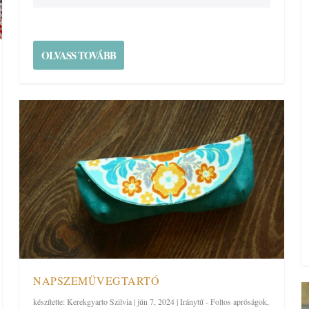
OLVASS TOVÁBB
NAPSZEMÜVEGTARTÓ
készítette:
Kerekgyarto Szilvia
|
jún 7, 2024
|
Iránytű - Foltos apróságok
,