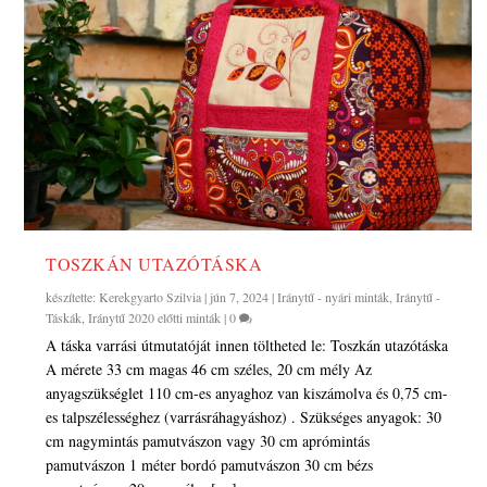
TOSZKÁN UTAZÓTÁSKA
készítette:
Kerekgyarto Szilvia
|
jún 7, 2024
|
Iránytű - nyári minták
,
Iránytű -
Táskák
,
Iránytű 2020 előtti minták
|
0
A táska varrási útmutatóját innen töltheted le: Toszkán utazótáska
A mérete 33 cm magas 46 cm széles, 20 cm mély Az
anyagszükséglet 110 cm-es anyaghoz van kiszámolva és 0,75 cm-
es talpszélességhez (varrásráhagyáshoz) . Szükséges anyagok: 30
cm nagymintás pamutvászon vagy 30 cm aprómintás
pamutvászon 1 méter bordó pamutvászon 30 cm bézs