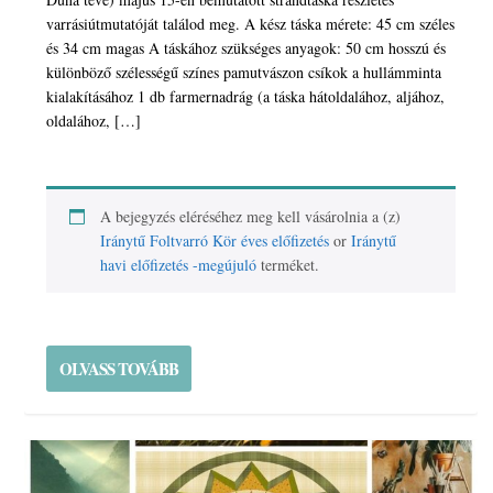
varrásiútmutatóját találod meg. A kész táska mérete: 45 cm széles
és 34 cm magas A táskához szükséges anyagok: 50 cm hosszú és
különböző szélességű színes pamutvászon csíkok a hullámminta
kialakításához 1 db farmernadrág (a táska hátoldalához, aljához,
oldalához, […]
A bejegyzés eléréséhez meg kell vásárolnia a (z)
Iránytű Foltvarró Kör éves előfizetés
or
Iránytű
havi előfizetés -megújuló
terméket.
OLVASS TOVÁBB