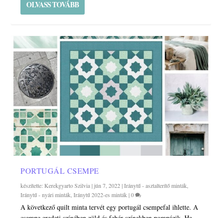
OLVASS TOVÁBB
PORTUGÁL CSEMPE
készítette:
Kerekgyarto Szilvia
|
jún 7, 2022
|
Iránytű - asztalterítő minták
,
Iránytű - nyári minták
,
Iránytű 2022-es minták
|
0
A következő quilt minta tervét egy portugál csempefal ihlette. A
csempe eredeti színében zöld és fehér színekben pompázik. Ha