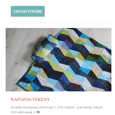
OLVASS TOVÁBB
NAPOZÓGYÉKÉNY
készítette:
Kerekgyarto Szilvia
|
jún 7, 2024
|
Iránytű - nyári minták
,
Iránytű
2020 előtti minták
|
0