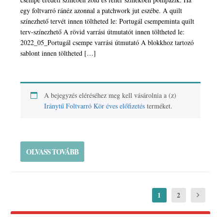
egy foltvarró ránéz azonnal a patchwork jut eszébe. A quilt
színezhető tervét innen töltheted le: Portugál csempeminta quilt
terv-színezhető A rövid varrási útmutatót innen töltheted le:
2022_05_Portugál csempe varrási útmutató A blokkhoz tartozó
sablont innen töltheted […]
A bejegyzés eléréséhez meg kell vásárolnia a (z)
Iránytű Foltvarró Kör éves előfizetés
terméket.
OLVASS TOVÁBB
1
2