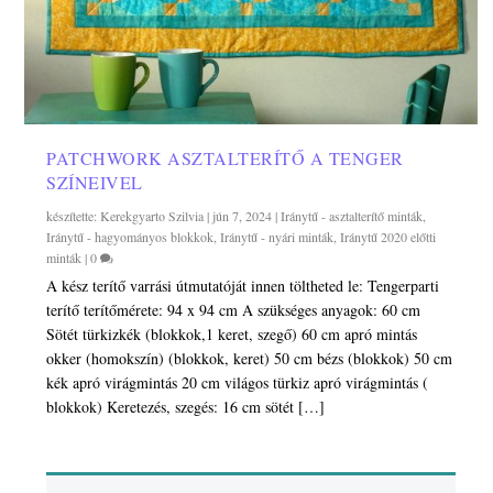
PATCHWORK ASZTALTERÍTŐ A TENGER
SZÍNEIVEL
készítette:
Kerekgyarto Szilvia
|
jún 7, 2024
|
Iránytű - asztalterítő minták
,
Iránytű - hagyományos blokkok
,
Iránytű - nyári minták
,
Iránytű 2020 előtti
minták
|
0
A kész terítő varrási útmutatóját innen töltheted le: Tengerparti
terítő terítőmérete: 94 x 94 cm A szükséges anyagok: 60 cm
Sötét türkizkék (blokkok,1 keret, szegő) 60 cm apró mintás
okker (homokszín) (blokkok, keret) 50 cm bézs (blokkok) 50 cm
kék apró virágmintás 20 cm világos türkiz apró virágmintás (
blokkok) Keretezés, szegés: 16 cm sötét […]