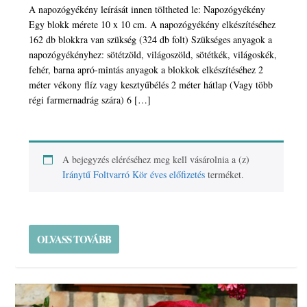
A napozógyékény leírását innen töltheted le: Napozógyékény
Egy blokk mérete 10 x 10 cm. A napozógyékény elkészítéséhez
162 db blokkra van szükség (324 db folt) Szükséges anyagok a
napozógyékényhez: sötétzöld, világoszöld, sötétkék, világoskék,
fehér, barna apró-mintás anyagok a blokkok elkészítéséhez 2
méter vékony flíz vagy kesztyűbélés 2 méter hátlap (Vagy több
régi farmernadrág szára) 6 […]
A bejegyzés eléréséhez meg kell vásárolnia a (z)
Iránytű Foltvarró Kör éves előfizetés
terméket.
OLVASS TOVÁBB