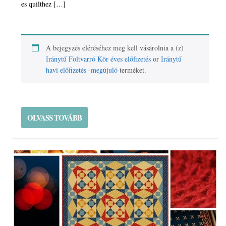
es quilthez […]
A bejegyzés eléréséhez meg kell vásárolnia a (z)
Iránytű Foltvarró Kör éves előfizetés
or
Iránytű
havi előfizetés -megújuló
terméket.
OLVASS TOVÁBB