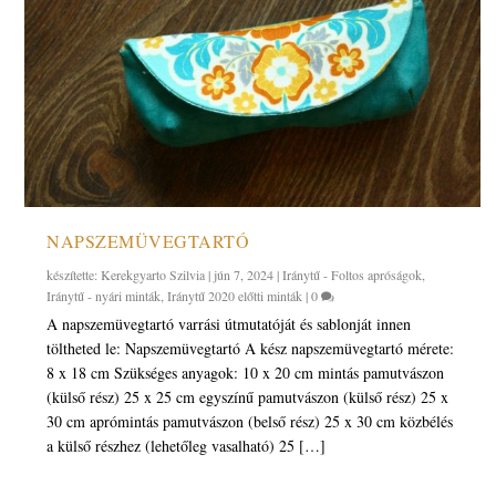
NAPSZEMÜVEGTARTÓ
készítette:
Kerekgyarto Szilvia
|
jún 7, 2024
|
Iránytű - Foltos apróságok
,
Iránytű - nyári minták
,
Iránytű 2020 előtti minták
|
0
A napszemüvegtartó varrási útmutatóját és sablonját innen
töltheted le: Napszemüvegtartó A kész napszemüvegtartó mérete:
8 x 18 cm Szükséges anyagok: 10 x 20 cm mintás pamutvászon
(külső rész) 25 x 25 cm egyszínű pamutvászon (külső rész) 25 x
30 cm aprómintás pamutvászon (belső rész) 25 x 30 cm közbélés
a külső részhez (lehetőleg vasalható) 25 […]