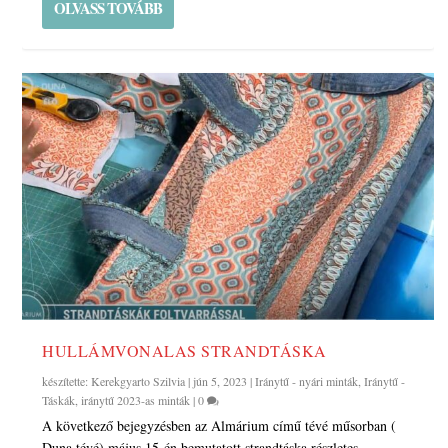
OLVASS TOVÁBB
HULLÁMVONALAS STRANDTÁSKA
készítette:
Kerekgyarto Szilvia
|
jún 5, 2023
|
Iránytű - nyári minták
,
Iránytű -
Táskák
,
iránytű 2023-as minták
|
0
A következő bejegyzésben az Almárium című tévé műsorban (
Duna tévé) május 15-én bemutatott strandtáska részletes