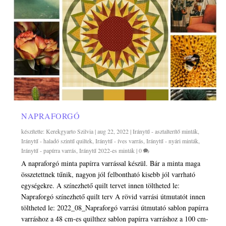
NAPRAFORGÓ
készítette:
Kerekgyarto Szilvia
|
aug 22, 2022
|
Iránytű - asztalterítő minták
,
Iránytű - haladó szintű quiltek
,
Iránytű - íves varrás
,
Iránytű - nyári minták
,
Iránytű - papírra varrás
,
Iránytű 2022-es minták
|
0
A napraforgó minta papírra varrással készül. Bár a minta maga
összetettnek tűnik, nagyon jól felbontható kisebb jól varrható
egységekre. A színezhető quilt tervet innen töltheted le:
Napraforgó színezhető quilt terv A rövid varrási útmutatót innen
töltheted le: 2022_08_Napraforgó varrási útmutató sablon papírra
varráshoz a 48 cm-es quilthez sablon papírra varráshoz a 100 cm-