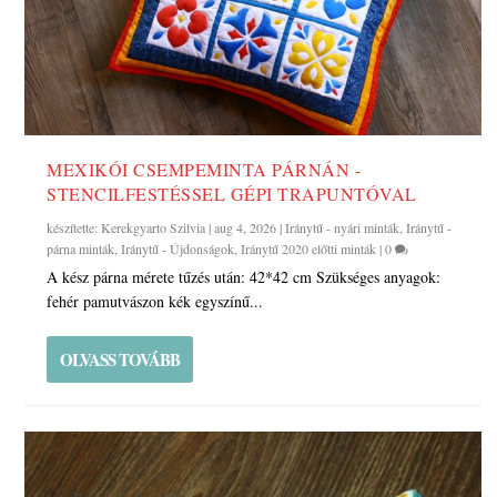
MEXIKÓI CSEMPEMINTA PÁRNÁN -
STENCILFESTÉSSEL GÉPI TRAPUNTÓVAL
készítette:
Kerekgyarto Szilvia
|
aug 4, 2026
|
Iránytű - nyári minták
,
Iránytű -
párna minták
,
Iránytű - Újdonságok
,
Iránytű 2020 előtti minták
|
0
A kész párna mérete tűzés után: 42*42 cm Szükséges anyagok:
fehér pamutvászon kék egyszínű...
OLVASS TOVÁBB