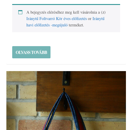
A bejegyzés eléréséhez meg kell vásárolnia a (z)
Iránytű Foltvarró Kör éves előfizetés
or
Iránytű
havi előfizetés -megújuló
terméket.
OLVASS TOVÁBB