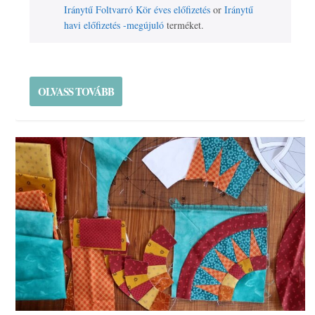
Iránytű Foltvarró Kör éves előfizetés
or
Iránytű
havi előfizetés -megújuló
terméket.
OLVASS TOVÁBB