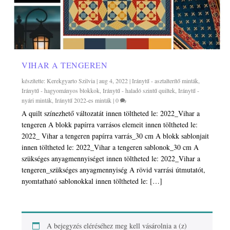
VIHAR A TENGEREN
készítette:
Kerekgyarto Szilvia
|
aug 4, 2022
|
Iránytű - asztalterítő minták
,
Iránytű - hagyományos blokkok
,
Iránytű - haladó szintű quiltek
,
Iránytű -
nyári minták
,
Iránytű 2022-es minták
|
0
A quilt színezhető változatát innen töltheted le: 2022_Vihar a
tengeren A blokk papírra varrásos elemeit innen töltheted le:
2022_ Vihar a tengeren papírra varrás_30 cm A blokk sablonjait
innen töltheted le: 2022_Vihar a tengeren sablonok_30 cm A
szükséges anyagmennyiséget innen töltheted le: 2022_Vihar a
tengeren_szükséges anyagmennyiség A rövid varrási útmutatót,
nyomtatható sablonokkal innen töltheted le: […]
A bejegyzés eléréséhez meg kell vásárolnia a (z)