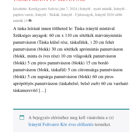
készítette:
Kerekgyarto Szilvia
|
jún 7, 2024
|
Iránytű - nyári minták
,
Iránytű -
papírra varrás
,
Iránytű - Táskák
,
Iránytű - Újdonságok
,
Iránytű 2020 előtti
minták
|
0
A táska leírását innen töltheted le: Táska iránytű mintával
Szükséges anyagok: 60 cm x 110 cm sötétkék márványmintás
pamutvászon (Táska külső rész, táskafülek, ) 20 cm fehér
pamutvászon (blokk) 30 cm sötétkék aprómintás pamutvászon
(blokk, minta és íves rész) 10 cm világoskék pamutvászon
(blokk) 5 cm piros pamutvászon (blokk) 15 cm bordó
pamutvászon (blokk, táskafül) 5 cm citromsárga pamutvászon
(blokk) 5 cm napsárga pamutvászon (blokk) 60 cm piros
aprópöttyös pamutvászon (táskabelső, belső zseb) 60 cm varrható
táskamerevítő […]
A bejegyzés eléréséhez meg kell vásárolnia a (z)
Iránytű Foltvarró Kör éves előfizetés
terméket.