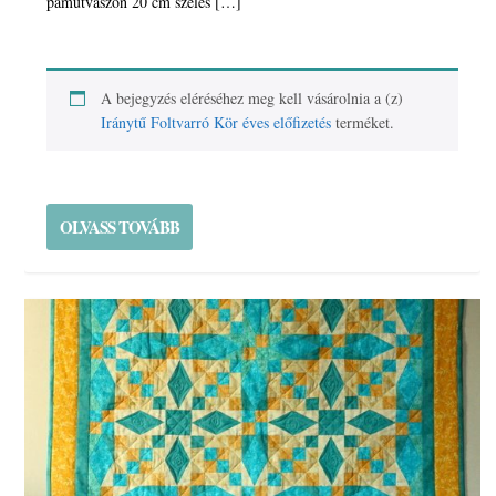
pamutvászon 20 cm széles […]
A bejegyzés eléréséhez meg kell vásárolnia a (z)
Iránytű Foltvarró Kör éves előfizetés
terméket.
OLVASS TOVÁBB