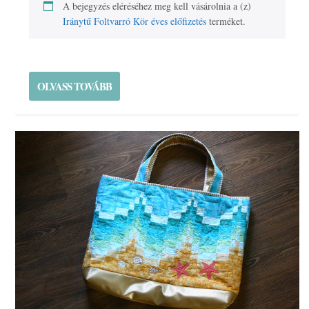
A bejegyzés eléréséhez meg kell vásárolnia a (z)
Iránytű Foltvarró Kör éves előfizetés
terméket.
OLVASS TOVÁBB