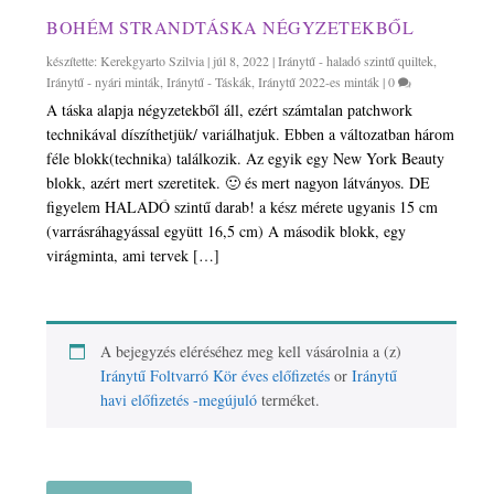
BOHÉM STRANDTÁSKA NÉGYZETEKBŐL
készítette:
Kerekgyarto Szilvia
|
júl 8, 2022
|
Iránytű - haladó szintű quiltek
,
Iránytű - nyári minták
,
Iránytű - Táskák
,
Iránytű 2022-es minták
|
0
A táska alapja négyzetekből áll, ezért számtalan patchwork
technikával díszíthetjük/ variálhatjuk. Ebben a változatban három
féle blokk(technika) találkozik. Az egyik egy New York Beauty
blokk, azért mert szeretitek. 🙂 és mert nagyon látványos. DE
figyelem HALADÓ szintű darab! a kész mérete ugyanis 15 cm
(varrásráhagyással együtt 16,5 cm) A második blokk, egy
virágminta, ami tervek […]
A bejegyzés eléréséhez meg kell vásárolnia a (z)
Iránytű Foltvarró Kör éves előfizetés
or
Iránytű
havi előfizetés -megújuló
terméket.