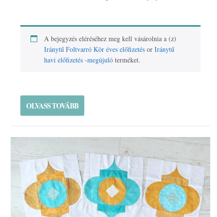
A bejegyzés eléréséhez meg kell vásárolnia a (z)
Iránytű Foltvarró Kör éves előfizetés
or
Iránytű
havi előfizetés -megújuló
terméket.
OLVASS TOVÁBB