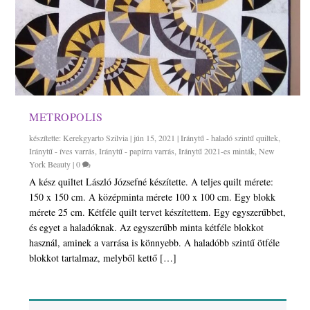
METROPOLIS
készítette:
Kerekgyarto Szilvia
|
jún 15, 2021
|
Iránytű - haladó szintű quiltek
,
Iránytű - íves varrás
,
Iránytű - papírra varrás
,
Iránytű 2021-es minták
,
New
York Beauty
|
0
A kész quiltet László Józsefné készítette. A teljes quilt mérete:
150 x 150 cm. A középminta mérete 100 x 100 cm. Egy blokk
mérete 25 cm. Kétféle quilt tervet készítettem. Egy egyszerűbbet,
és egyet a haladóknak. Az egyszerűbb minta kétféle blokkot
használ, aminek a varrása is könnyebb. A haladóbb szintű ötféle
blokkot tartalmaz, melyből kettő […]