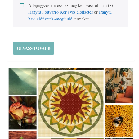
A bejegyzés eléréséhez meg kell vásárolnia a (z)
Iránytű Foltvarró Kör éves előfizetés
or
Iránytű
havi előfizetés -megújuló
terméket.
OLVASS TOVÁBB