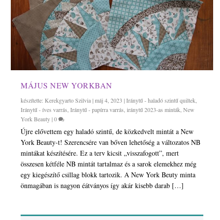
MÁJUS NEW YORKBAN
készítette:
Kerekgyarto Szilvia
|
máj 4, 2023
|
Iránytű - haladó szintű quiltek
,
Iránytű - íves varrás
,
Iránytű - papírra varrás
,
iránytű 2023-as minták
,
New
York Beauty
|
0
Újre elővettem egy haladó szintű, de közkedvelt mintát a New
York Beauty-t! Szerencsére van bőven lehetőség a változatos NB
mintákat készítésére. Ez a terv kicsit „visszafogott”, mert
összesen kétféle NB mintát tartalmaz és a sarok elemekhez még
egy kiegészítő csillag blokk tartozik. A New York Beuty minta
önmagában is nagyon éátványos így akár kisebb darab […]