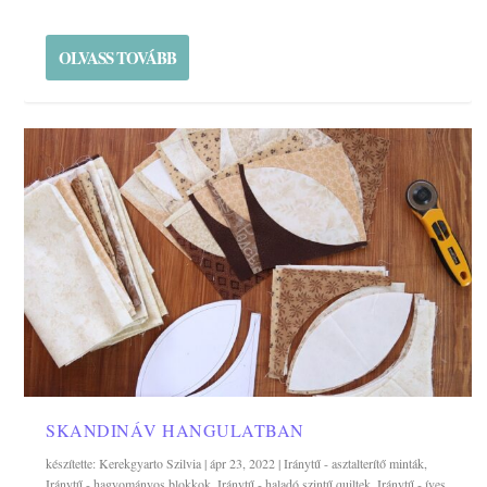
OLVASS TOVÁBB
SKANDINÁV HANGULATBAN
készítette:
Kerekgyarto Szilvia
|
ápr 23, 2022
|
Iránytű - asztalterítő minták
,
Iránytű - hagyományos blokkok
,
Iránytű - haladó szintű quiltek
,
Iránytű - íves