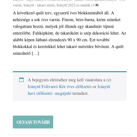
varrás
,
Iránytű - takaró minta
,
Iránytű 2022-es minták
|
0
A következő quilt terv, egyszerű íves blokkmintából áll. A
nehézsége a sok íves varrás. Finom, bézs-barna, krém színeket
válogattam hozzá, melyek jól illenek egy skandináv típusú
enteriőrbe. Faliképként, de takaróként is szép dekoráció lehet. Az
alábbi képen látható elrendezés 90 x 90 cm. Ezt további
blokkokkal és keretekkel lehet takaró méretűre bővíteni. A quilt
színezhető […]
A bejegyzés eléréséhez meg kell vásárolnia a (z)
Iránytű Foltvarró Kör éves előfizetés
or
Iránytű
havi előfizetés -megújuló
terméket.
OLVASS TOVÁBB