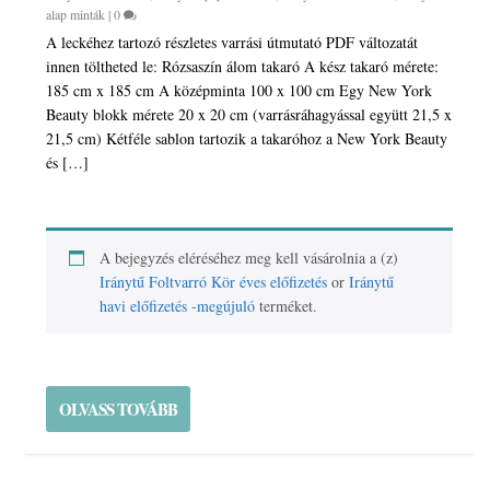
alap minták
|
0
A leckéhez tartozó részletes varrási útmutató PDF változatát
innen töltheted le: Rózsaszín álom takaró A kész takaró mérete:
185 cm x 185 cm A középminta 100 x 100 cm Egy New York
Beauty blokk mérete 20 x 20 cm (varrásráhagyással együtt 21,5 x
21,5 cm) Kétféle sablon tartozik a takaróhoz a New York Beauty
és […]
A bejegyzés eléréséhez meg kell vásárolnia a (z)
Iránytű Foltvarró Kör éves előfizetés
or
Iránytű
havi előfizetés -megújuló
terméket.
OLVASS TOVÁBB