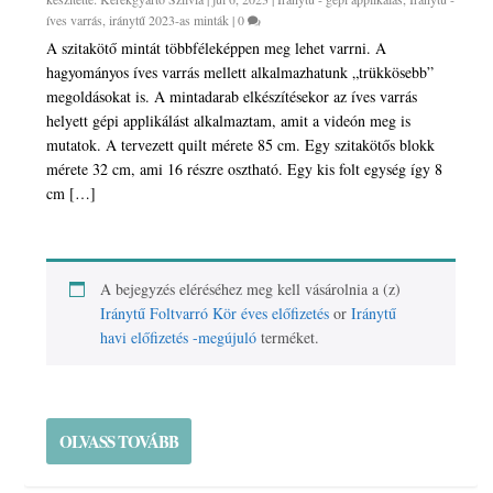
íves varrás
,
iránytű 2023-as minták
|
0
A szitakötő mintát többféleképpen meg lehet varrni. A
hagyományos íves varrás mellett alkalmazhatunk „trükkösebb”
megoldásokat is. A mintadarab elkészítésekor az íves varrás
helyett gépi applikálást alkalmaztam, amit a videón meg is
mutatok. A tervezett quilt mérete 85 cm. Egy szitakötős blokk
mérete 32 cm, ami 16 részre osztható. Egy kis folt egység így 8
cm […]
A bejegyzés eléréséhez meg kell vásárolnia a (z)
Iránytű Foltvarró Kör éves előfizetés
or
Iránytű
havi előfizetés -megújuló
terméket.
OLVASS TOVÁBB