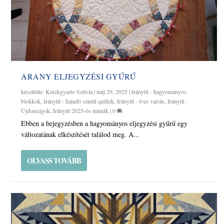
ARANY ELJEGYZÉSI GYŰRŰ
készítette:
Kerekgyarto Szilvia
|
máj 29, 2025
|
Iránytű - hagyományos
blokkok
,
Iránytű - haladó szintű quiltek
,
Iránytű - íves varrás
,
Iránytű -
Újdonságok
,
Iránytű 2025-ös minták
|
0
Ebben a bejegyzésben a hagyományos eljegyzési gyűrű egy
változatának elkészítését találod meg. A...
OLVASS TOVÁBB