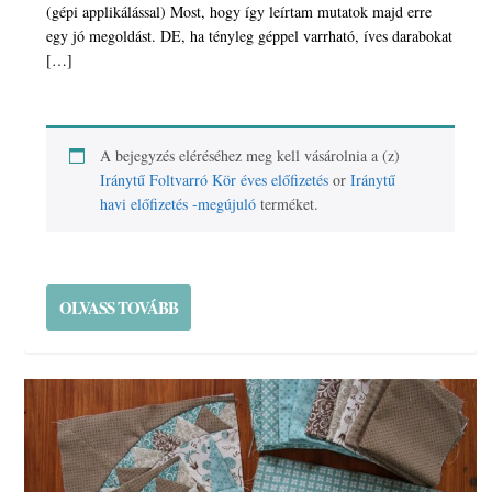
(gépi applikálással) Most, hogy így leírtam mutatok majd erre
egy jó megoldást. DE, ha tényleg géppel varrható, íves darabokat
[…]
A bejegyzés eléréséhez meg kell vásárolnia a (z)
Iránytű Foltvarró Kör éves előfizetés
or
Iránytű
havi előfizetés -megújuló
terméket.
OLVASS TOVÁBB