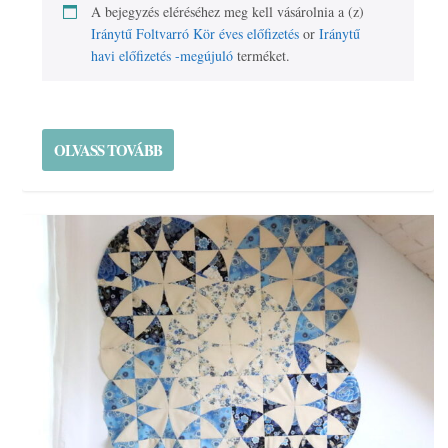
A bejegyzés eléréséhez meg kell vásárolnia a (z)
Iránytű Foltvarró Kör éves előfizetés
or
Iránytű
havi előfizetés -megújuló
terméket.
OLVASS TOVÁBB