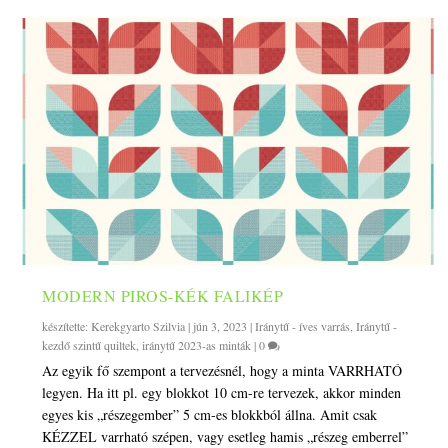
MODERN PIROS-KÉK FALIKÉP
készítette:
Kerekgyarto Szilvia
|
jún 3, 2023
|
Iránytű - íves varrás
,
Iránytű -
kezdő szintű quiltek
,
iránytű 2023-as minták
|
0
Az egyik fő szempont a tervezésnél, hogy a minta VARRHATÓ
legyen. Ha itt pl. egy blokkot 10 cm-re tervezek, akkor minden
egyes kis „részegember” 5 cm-es blokkból állna. Amit csak
KÉZZEL varrható szépen, vagy esetleg hamis „részeg emberrel”