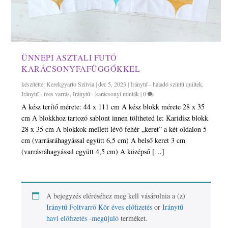
ÜNNEPI ASZTALI FUTÓ
KARÁCSONYFAFÜGGŐKKEL
készítette:
Kerekgyarto Szilvia
|
dec 5, 2023
|
Iránytű - haladó szintű quiltek
,
Iránytű - íves varrás
,
Iránytű - karácsonyi minták
|
0
A kész terítő mérete: 44 x 111 cm A kész blokk mérete 28 x 35
cm A blokkhoz tartozó sablont innen töltheted le: Karidísz blokk
28 x 35 cm A blokkok mellett lévő fehér „keret” a két oldalon 5
cm (varrásráhagyással együtt 6,5 cm) A belső keret 3 cm
(varrásráhagyással együtt 4,5 cm) A középső […]
A bejegyzés eléréséhez meg kell vásárolnia a (z)
Iránytű Foltvarró Kör éves előfizetés
or
Iránytű
havi előfizetés -megújuló
terméket.