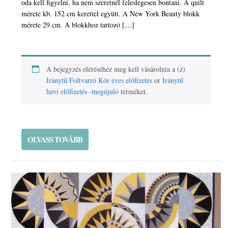
oda kell figyelni, ha nem szeretnél feleslegesen bontani. A quilt
mérete kb. 152 cm kerettel együtt. A New York Beauty blokk
mérete 29 cm. A blokkhoz tartozó […]
A bejegyzés eléréséhez meg kell vásárolnia a (z)
Iránytű Foltvarró Kör éves előfizetés
or
Iránytű
havi előfizetés -megújuló
terméket.
OLVASS TOVÁBB