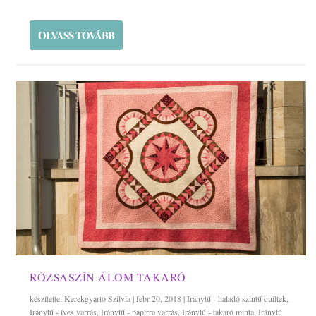
OLVASS TOVÁBB
RÓZSASZÍN ÁLOM TAKARÓ
készítette:
Kerekgyarto Szilvia
|
febr 20, 2018
|
Iránytű - haladó szintű quiltek
,
Iránytű - íves varrás
,
Iránytű - papírra varrás
,
Iránytű - takaró minta
,
Iránytű