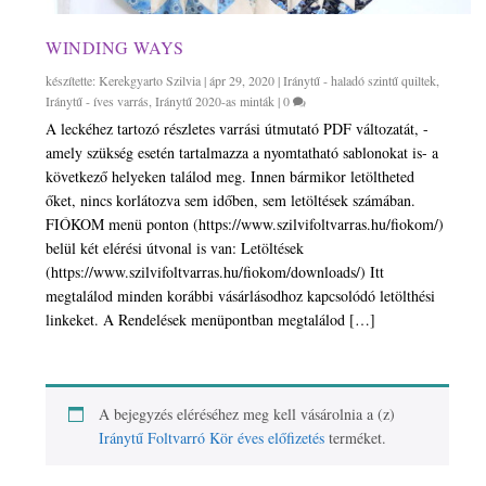
WINDING WAYS
készítette:
Kerekgyarto Szilvia
|
ápr 29, 2020
|
Iránytű - haladó szintű quiltek
,
Iránytű - íves varrás
,
Iránytű 2020-as minták
|
0
A leckéhez tartozó részletes varrási útmutató PDF változatát, -
amely szükség esetén tartalmazza a nyomtatható sablonokat is- a
következő helyeken találod meg. Innen bármikor letöltheted
őket, nincs korlátozva sem időben, sem letöltések számában.
FIÓKOM menü ponton (https://www.szilvifoltvarras.hu/fiokom/)
belül két elérési útvonal is van: Letöltések
(https://www.szilvifoltvarras.hu/fiokom/downloads/) Itt
megtalálod minden korábbi vásárlásodhoz kapcsolódó letölthési
linkeket. A Rendelések menüpontban megtalálod […]
A bejegyzés eléréséhez meg kell vásárolnia a (z)
Iránytű Foltvarró Kör éves előfizetés
terméket.