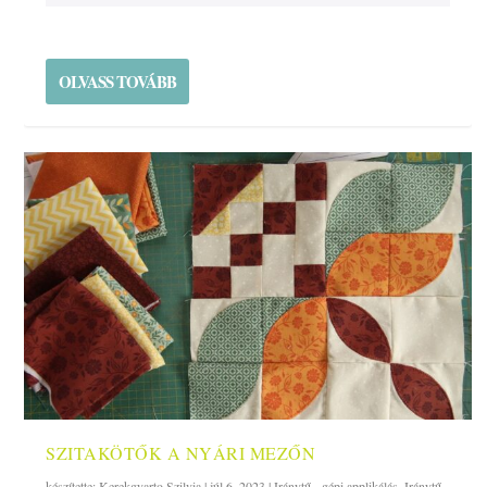
OLVASS TOVÁBB
SZITAKÖTŐK A NYÁRI MEZŐN
készítette:
Kerekgyarto Szilvia
|
júl 6, 2023
|
Iránytű - gépi applikálás
,
Iránytű -