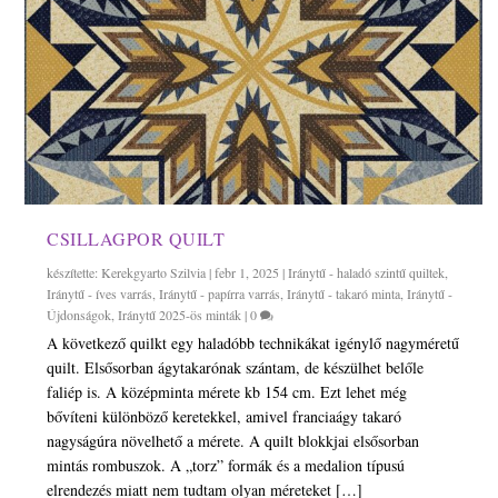
CSILLAGPOR QUILT
készítette:
Kerekgyarto Szilvia
|
febr 1, 2025
|
Iránytű - haladó szintű quiltek
,
Iránytű - íves varrás
,
Iránytű - papírra varrás
,
Iránytű - takaró minta
,
Iránytű -
Újdonságok
,
Iránytű 2025-ös minták
|
0
A következő quilkt egy haladóbb technikákat igénylő nagyméretű
quilt. Elsősorban ágytakarónak szántam, de készülhet belőle
faliép is. A középminta mérete kb 154 cm. Ezt lehet még
bővíteni különböző keretekkel, amivel franciaágy takaró
nagyságúra növelhető a mérete. A quilt blokkjai elsősorban
mintás rombuszok. A „torz” formák és a medalion típusú
elrendezés miatt nem tudtam olyan méreteket […]