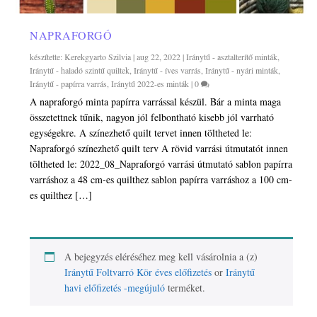
NAPRAFORGÓ
készítette:
Kerekgyarto Szilvia
|
aug 22, 2022
|
Iránytű - asztalterítő minták
,
Iránytű - haladó szintű quiltek
,
Iránytű - íves varrás
,
Iránytű - nyári minták
,
Iránytű - papírra varrás
,
Iránytű 2022-es minták
|
0
A napraforgó minta papírra varrással készül. Bár a minta maga
összetettnek tűnik, nagyon jól felbontható kisebb jól varrható
egységekre. A színezhető quilt tervet innen töltheted le:
Napraforgó színezhető quilt terv A rövid varrási útmutatót innen
töltheted le: 2022_08_Napraforgó varrási útmutató sablon papírra
varráshoz a 48 cm-es quilthez sablon papírra varráshoz a 100 cm-
es quilthez […]
A bejegyzés eléréséhez meg kell vásárolnia a (z)
Iránytű Foltvarró Kör éves előfizetés
or
Iránytű
havi előfizetés -megújuló
terméket.