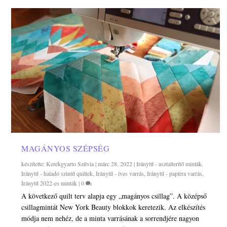
MAGÁNYOS SZÉPSÉG
készítette:
Kerekgyarto Szilvia
|
márc 28, 2022
|
Iránytű - asztalterítő minták
,
Iránytű - haladó szintű quiltek
,
Iránytű - íves varrás
,
Iránytű - papírra varrás
,
Iránytű 2022-es minták
|
0
A következő quilt terv alapja egy „magányos csillag”. A középső
csillagmintát New York Beauty blokkok keretezik. Az elkészítés
módja nem nehéz, de a minta varrásának a sorrendjére nagyon