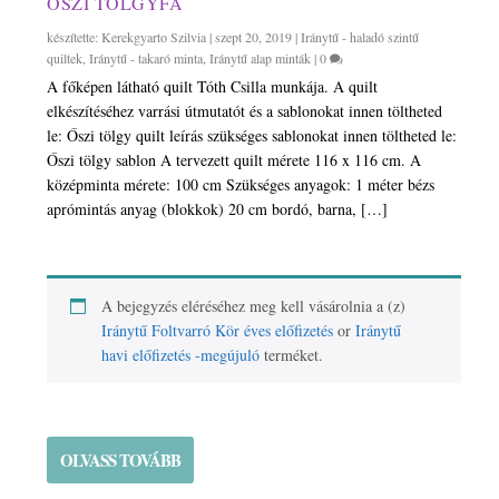
ŐSZI TÖLGYFA
készítette:
Kerekgyarto Szilvia
|
szept 20, 2019
|
Iránytű - haladó szintű
quiltek
,
Iránytű - takaró minta
,
Iránytű alap minták
|
0
A főképen látható quilt Tóth Csilla munkája. A quilt
elkészítéséhez varrási útmutatót és a sablonokat innen töltheted
le: Őszi tölgy quilt leírás szükséges sablonokat innen töltheted le:
Őszi tölgy sablon A tervezett quilt mérete 116 x 116 cm. A
középminta mérete: 100 cm Szükséges anyagok: 1 méter bézs
aprómintás anyag (blokkok) 20 cm bordó, barna, […]
A bejegyzés eléréséhez meg kell vásárolnia a (z)
Iránytű Foltvarró Kör éves előfizetés
or
Iránytű
havi előfizetés -megújuló
terméket.
OLVASS TOVÁBB