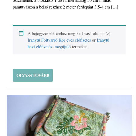
összeillenek a blokkhoz 1 db farmernadrág 50 cm mintás
pamutvászon a belső részhez 2 méter ferdepánt 3,5-4 cm […]
A bejegyzés eléréséhez meg kell vásárolnia a (z)
Iránytű Foltvarró Kör éves előfizetés
or
Iránytű
havi előfizetés -megújuló
terméket.
OLVASS TOVÁBB