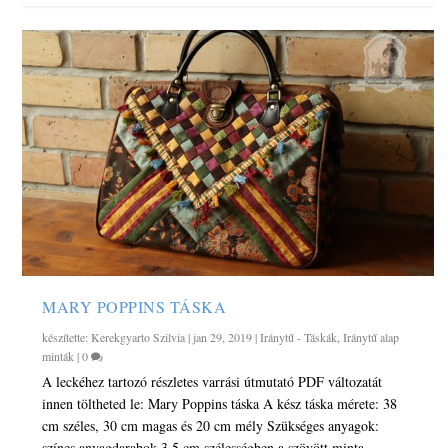
MARY POPPINS TÁSKA
készítette:
Kerekgyarto Szilvia
|
jan 29, 2019
|
Iránytű - Táskák
,
Iránytű alap
minták
|
0
A leckéhez tartozó részletes varrási útmutató PDF változatát
innen töltheted le: Mary Poppins táska A kész táska mérete: 38
cm széles, 30 cm magas és 20 cm mély Szükséges anyagok:
színes anyagdarabok 3,5 cm szélességben a szövött minta