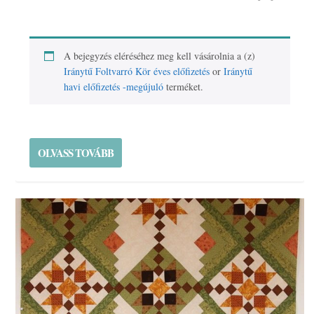
A bejegyzés eléréséhez meg kell vásárolnia a (z)
Iránytű Foltvarró Kör éves előfizetés
or
Iránytű
havi előfizetés -megújuló
terméket.
OLVASS TOVÁBB