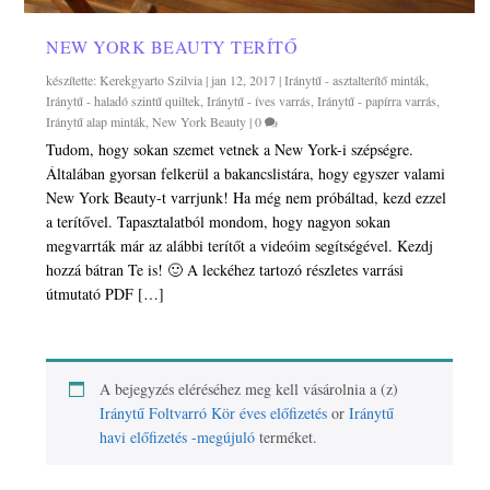
NEW YORK BEAUTY TERÍTŐ
készítette:
Kerekgyarto Szilvia
|
jan 12, 2017
|
Iránytű - asztalterítő minták
,
Iránytű - haladó szintű quiltek
,
Iránytű - íves varrás
,
Iránytű - papírra varrás
,
Iránytű alap minták
,
New York Beauty
|
0
Tudom, hogy sokan szemet vetnek a New York-i szépségre.
Általában gyorsan felkerül a bakancslistára, hogy egyszer valami
New York Beauty-t varrjunk! Ha még nem próbáltad, kezd ezzel
a terítővel. Tapasztalatból mondom, hogy nagyon sokan
megvarrták már az alábbi terítőt a videóim segítségével. Kezdj
hozzá bátran Te is! 🙂 A leckéhez tartozó részletes varrási
útmutató PDF […]
A bejegyzés eléréséhez meg kell vásárolnia a (z)
Iránytű Foltvarró Kör éves előfizetés
or
Iránytű
havi előfizetés -megújuló
terméket.