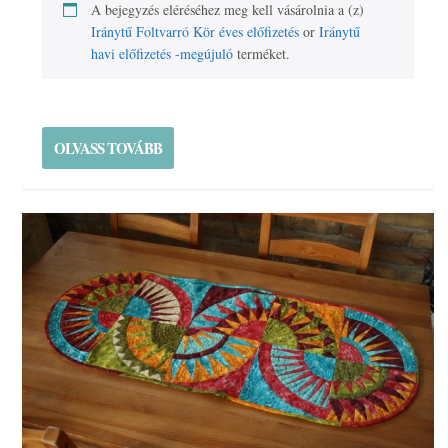
A bejegyzés eléréséhez meg kell vásárolnia a (z)
Iránytű Foltvarró Kör éves előfizetés
or
Iránytű
havi előfizetés -megújuló
terméket.
OLVASS TOVÁBB