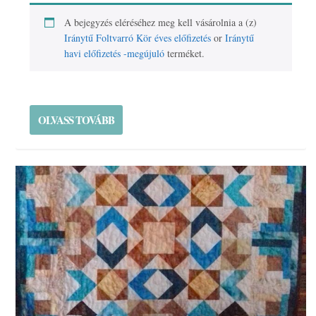
A bejegyzés eléréséhez meg kell vásárolnia a (z)
Iránytű Foltvarró Kör éves előfizetés
or
Iránytű
havi előfizetés -megújuló
terméket.
OLVASS TOVÁBB