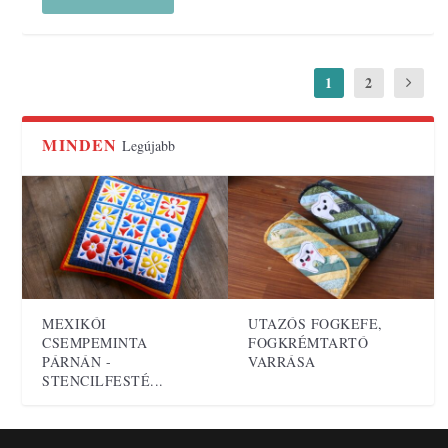
1
2
MINDEN
Legújabb
MEXIKÓI
UTAZÓS FOGKEFE,
CSEMPEMINTA
FOGKRÉMTARTÓ
PÁRNÁN -
VARRÁSA
STENCILFESTÉ...