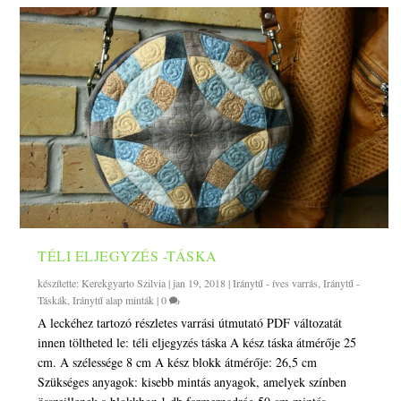
TÉLI ELJEGYZÉS -TÁSKA
készítette:
Kerekgyarto Szilvia
|
jan 19, 2018
|
Iránytű - íves varrás
,
Iránytű -
Táskák
,
Iránytű alap minták
|
0
A leckéhez tartozó részletes varrási útmutató PDF változatát
innen töltheted le: téli eljegyzés táska A kész táska átmérője 25
cm. A szélessége 8 cm A kész blokk átmérője: 26,5 cm
Szükséges anyagok: kisebb mintás anyagok, amelyek színben