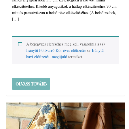
elkészítéséhez Kisebb anyagcsíkok a hátlap elkészítéséhez 70 cm
mintás pamutvászon a belső rész elkészítéséhez (A belső zsebek,
[…]
A bejegyzés eléréséhez meg kell vásárolnia a (z)
Iránytű Foltvarró Kör éves előfizetés
or
Iránytű
havi előfizetés -megújuló
terméket.
OLVASS TOVÁBB