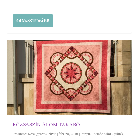
OLVASS TOVÁBB
RÓZSASZÍN ÁLOM TAKARÓ
készítette:
Kerekgyarto Szilvia
|
febr 20, 2018
|
Iránytű - haladó szintű quiltek
,