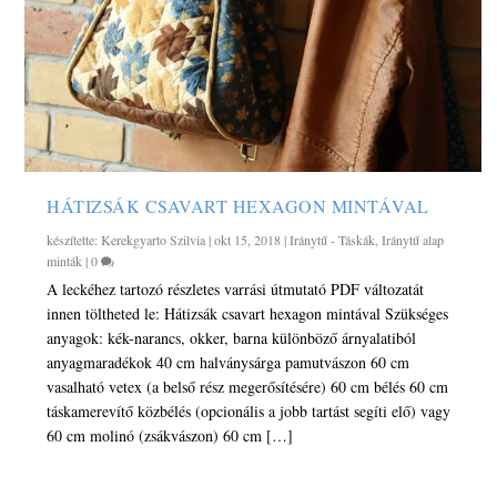
HÁTIZSÁK CSAVART HEXAGON MINTÁVAL
készítette:
Kerekgyarto Szilvia
|
okt 15, 2018
|
Iránytű - Táskák
,
Iránytű alap
minták
|
0
A leckéhez tartozó részletes varrási útmutató PDF változatát
innen töltheted le: Hátizsák csavart hexagon mintával Szükséges
anyagok: kék-narancs, okker, barna különböző árnyalatiból
anyagmaradékok 40 cm halványsárga pamutvászon 60 cm
vasalható vetex (a belső rész megerősítésére) 60 cm bélés 60 cm
táskamerevítő közbélés (opcionális a jobb tartást segíti elő) vagy
60 cm molinó (zsákvászon) 60 cm […]