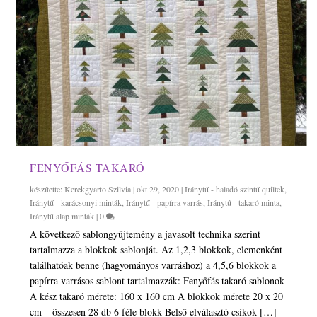
FENYŐFÁS TAKARÓ
készítette:
Kerekgyarto Szilvia
|
okt 29, 2020
|
Iránytű - haladó szintű quiltek
,
Iránytű - karácsonyi minták
,
Iránytű - papírra varrás
,
Iránytű - takaró minta
,
Iránytű alap minták
|
0
A következő sablongyűjtemény a javasolt technika szerint
tartalmazza a blokkok sablonját. Az 1,2,3 blokkok, elemenként
találhatóak benne (hagyományos varráshoz) a 4,5,6 blokkok a
papírra varrásos sablont tartalmazzák: Fenyőfás takaró sablonok
A kész takaró mérete: 160 x 160 cm A blokkok mérete 20 x 20
cm – összesen 28 db 6 féle blokk Belső elválasztó csíkok […]