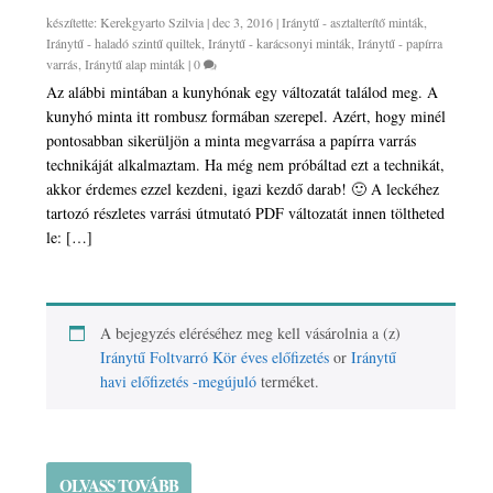
készítette:
Kerekgyarto Szilvia
|
dec 3, 2016
|
Iránytű - asztalterítő minták
,
Iránytű - haladó szintű quiltek
,
Iránytű - karácsonyi minták
,
Iránytű - papírra
varrás
,
Iránytű alap minták
|
0
Az alábbi mintában a kunyhónak egy változatát találod meg. A
kunyhó minta itt rombusz formában szerepel. Azért, hogy minél
pontosabban sikerüljön a minta megvarrása a papírra varrás
technikáját alkalmaztam. Ha még nem próbáltad ezt a technikát,
akkor érdemes ezzel kezdeni, igazi kezdő darab! 🙂 A leckéhez
tartozó részletes varrási útmutató PDF változatát innen töltheted
le: […]
A bejegyzés eléréséhez meg kell vásárolnia a (z)
Iránytű Foltvarró Kör éves előfizetés
or
Iránytű
havi előfizetés -megújuló
terméket.
OLVASS TOVÁBB