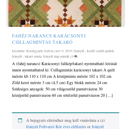
FAHÉJ-NARANCS KARÁCSONYI
CSILLAGMINTÁS TAKARÓ
készítette:
Kerekgyarto Szilvia
|
nov 9, 2019
|
Iránytű - kezdő szintű quiltek
,
Iránytű - takaró minta
,
Iránytű alap minták
|
0
A (fahéj narancs) Karácsonyi falikép/takaró nyomtatható leírását
innen nyomtathatod ki: Csillagmintás karácsonyi takaró A quilt
mérete kb 110 x 110 cm A középminta mérete 102 x 102 cm
Zöld keret mérete 3 cm (4,5 cm) Egy blokk mérete 24 cm
Szükséges anyagok: 50 cm világoszöld pamutvászon 30
középzöld pamutvászon 60 cm sötétzöld pamutvászon 20 […]
A bejegyzés eléréséhez meg kell vásárolnia a (z)
Iránytű Foltvarró Kör éves előfizetés
or
Iránytű