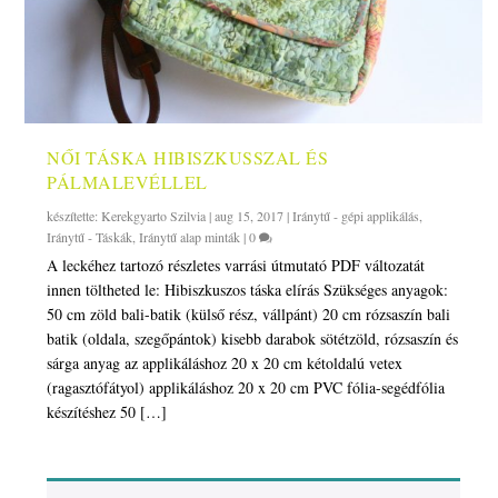
NŐI TÁSKA HIBISZKUSSZAL ÉS
PÁLMALEVÉLLEL
készítette:
Kerekgyarto Szilvia
|
aug 15, 2017
|
Iránytű - gépi applikálás
,
Iránytű - Táskák
,
Iránytű alap minták
|
0
A leckéhez tartozó részletes varrási útmutató PDF változatát
innen töltheted le: Hibiszkuszos táska elírás Szükséges anyagok:
50 cm zöld bali-batik (külső rész, vállpánt) 20 cm rózsaszín bali
batik (oldala, szegőpántok) kisebb darabok sötétzöld, rózsaszín és
sárga anyag az applikáláshoz 20 x 20 cm kétoldalú vetex
(ragasztófátyol) applikáláshoz 20 x 20 cm PVC fólia-segédfólia
készítéshez 50 […]