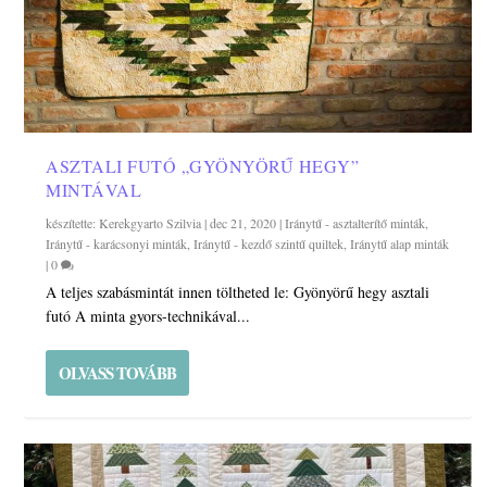
ASZTALI FUTÓ „GYÖNYÖRŰ HEGY”
MINTÁVAL
készítette:
Kerekgyarto Szilvia
|
dec 21, 2020
|
Iránytű - asztalterítő minták
,
Iránytű - karácsonyi minták
,
Iránytű - kezdő szintű quiltek
,
Iránytű alap minták
|
0
A teljes szabásmintát innen töltheted le: Gyönyörű hegy asztali
futó A minta gyors-technikával...
OLVASS TOVÁBB