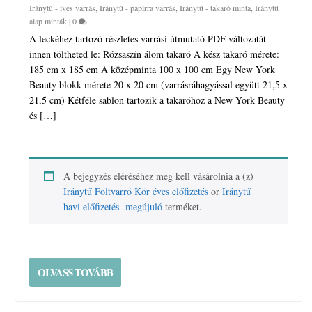
Iránytű - íves varrás
,
Iránytű - papírra varrás
,
Iránytű - takaró minta
,
Iránytű
alap minták
|
0
A leckéhez tartozó részletes varrási útmutató PDF változatát
innen töltheted le: Rózsaszín álom takaró A kész takaró mérete:
185 cm x 185 cm A középminta 100 x 100 cm Egy New York
Beauty blokk mérete 20 x 20 cm (varrásráhagyással együtt 21,5 x
21,5 cm) Kétféle sablon tartozik a takaróhoz a New York Beauty
és […]
A bejegyzés eléréséhez meg kell vásárolnia a (z)
Iránytű Foltvarró Kör éves előfizetés
or
Iránytű
havi előfizetés -megújuló
terméket.
OLVASS TOVÁBB