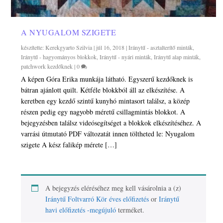
A NYUGALOM SZIGETE
készítette:
Kerekgyarto Szilvia
|
júl 16, 2018
|
Iránytű - asztalterítő minták
,
Iránytű - hagyományos blokkok
,
Iránytű - nyári minták
,
Iránytű alap minták
,
patchwork kezdőknek
|
0
A képen Góra Erika munkája látható. Egyszerű kezdőknek is
bátran ajánlott quilt. Kétféle blokkból áll az elkészítése. A
keretben egy kezdő szintű kunyhó mintasort találsz, a közép
részen pedig egy nagyobb méretű csillagmintás blokkot. A
bejegyzésben találsz videósegítséget a blokkok elkészítéséhez. A
varrási útmutató PDF változatát innen töltheted le: Nyugalom
szigete A kész falikép mérete […]
A bejegyzés eléréséhez meg kell vásárolnia a (z)
Iránytű Foltvarró Kör éves előfizetés
or
Iránytű
havi előfizetés -megújuló
terméket.