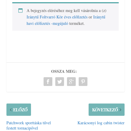
A bejegyzés eléréséhez meg kell vásárolnia a (z)
Iránytű Foltvarró Kör éves előfizetés
or
Iránytű
havi előfizetés -megújuló
terméket.
OSSZA MEG:
ELŐZŐ
KÖVETKEZŐ
Patchwork sporttáska tűvel
Karácsonyi log cabin twister
festett tornacipővel