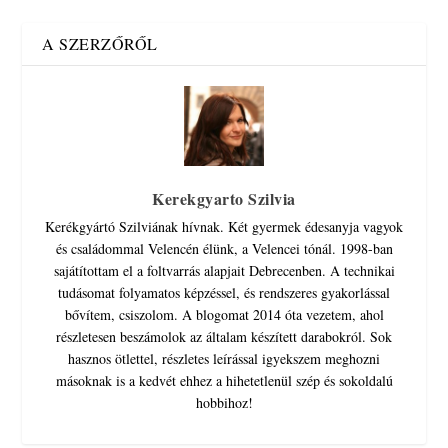
A SZERZŐRŐL
Kerekgyarto Szilvia
Kerékgyártó Szilviának hívnak. Két gyermek édesanyja vagyok
és családommal Velencén élünk, a Velencei tónál. 1998-ban
sajátítottam el a foltvarrás alapjait Debrecenben. A technikai
tudásomat folyamatos képzéssel, és rendszeres gyakorlással
bővítem, csiszolom. A blogomat 2014 óta vezetem, ahol
részletesen beszámolok az általam készített darabokról. Sok
hasznos ötlettel, részletes leírással igyekszem meghozni
másoknak is a kedvét ehhez a hihetetlenül szép és sokoldalú
hobbihoz!