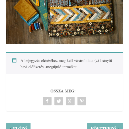
A bejegyzés eléréséhez meg kell vásárolnia a (z)
Iránytű
havi előfizetés -megújuló
terméket.
OSSZA MEG:
ELŐZŐ
KÖVETKEZŐ