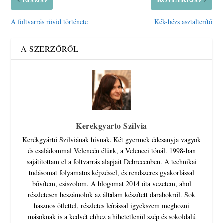
A foltvarrás rövid története
Kék-bézs asztalterítő
A SZERZŐRŐL
Kerekgyarto Szilvia
Kerékgyártó Szilviának hívnak. Két gyermek édesanyja vagyok
és családommal Velencén élünk, a Velencei tónál. 1998-ban
sajátítottam el a foltvarrás alapjait Debrecenben. A technikai
tudásomat folyamatos képzéssel, és rendszeres gyakorlással
bővítem, csiszolom. A blogomat 2014 óta vezetem, ahol
részletesen beszámolok az általam készített darabokról. Sok
hasznos ötlettel, részletes leírással igyekszem meghozni
másoknak is a kedvét ehhez a hihetetlenül szép és sokoldalú