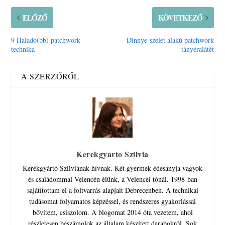
ELŐZŐ
KÖVETKEZŐ
9 Haladó(bb) patchwork
Dinnye-szelet alakú patchwork
technika
tányéralátét
A SZERZŐRŐL
Kerekgyarto Szilvia
Kerékgyártó Szilviának hívnak. Két gyermek édesanyja vagyok
és családommal Velencén élünk, a Velencei tónál. 1998-ban
sajátítottam el a foltvarrás alapjait Debrecenben. A technikai
tudásomat folyamatos képzéssel, és rendszeres gyakorlással
bővítem, csiszolom. A blogomat 2014 óta vezetem, ahol
részletesen beszámolok az általam készített darabokról. Sok