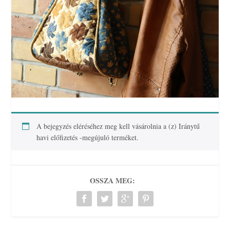
A bejegyzés eléréséhez meg kell vásárolnia a (z)
Iránytű
havi előfizetés -megújuló
terméket.
OSSZA MEG: