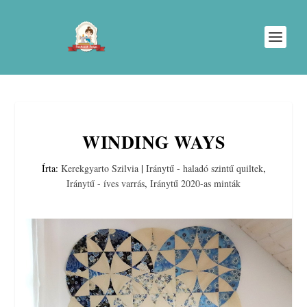
WINDING WAYS
Írta:
Kerekgyarto Szilvia
|
Iránytű - haladó szintű quiltek
,
Iránytű - íves varrás
,
Iránytű 2020-as minták