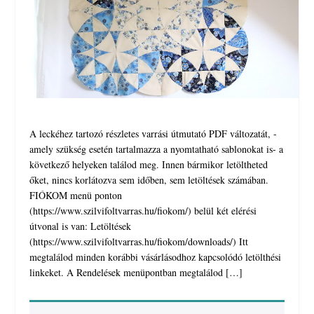
A leckéhez tartozó részletes varrási útmutató PDF változatát, -
amely szükség esetén tartalmazza a nyomtatható sablonokat is- a
következő helyeken találod meg. Innen bármikor letöltheted
őket, nincs korlátozva sem időben, sem letöltések számában.
FIÓKOM menü ponton
(https://www.szilvifoltvarras.hu/fiokom/) belül két elérési
útvonal is van: Letöltések
(https://www.szilvifoltvarras.hu/fiokom/downloads/) Itt
megtalálod minden korábbi vásárlásodhoz kapcsolódó letölthési
linkeket. A Rendelések menüpontban megtalálod […]