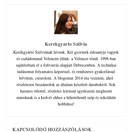
Kerekgyarto Szilvia
Kerékgyártó Szilviának hívnak. Két gyermek édesanyja vagyok
és családommal Velencén élünk, a Velencei tónál. 1998-ban
sajátítottam el a foltvarrás alapjait Debrecenben. A technikai
tudásomat folyamatos képzéssel, és rendszeres gyakorlással
bővítem, csiszolom. A blogomat 2014 óta vezetem, ahol
részletesen beszámolok az általam készített darabokról. Sok
hasznos ötlettel, részletes leírással igyekszem meghozni
másoknak is a kedvét ehhez a hihetetlenül szép és sokoldalú
hobbihoz!
KAPCSOLÓDÓ HOZZÁSZÓLÁSOK