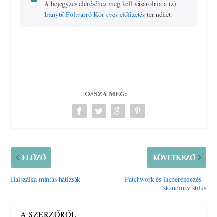
A bejegyzés eléréséhez meg kell vásárolnia a (z)
Iránytű Foltvarró Kör éves előfizetés
terméket.
OSSZA MEG:
ELŐZŐ
KÖVETKEZŐ
Halszálka mintás hátizsák
Patchwork és lakberendezés –
skandináv stílus
A SZERZŐRŐL