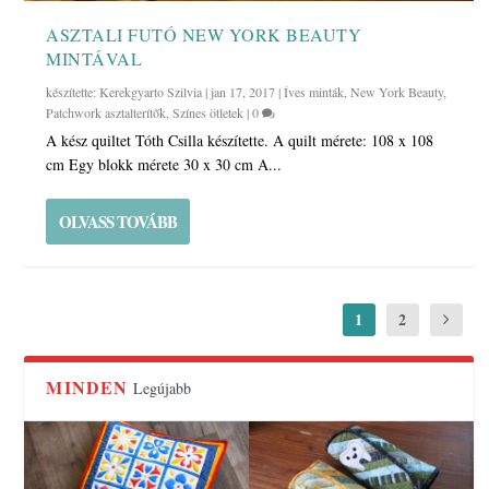
ASZTALI FUTÓ NEW YORK BEAUTY
MINTÁVAL
készítette:
Kerekgyarto Szilvia
|
jan 17, 2017
|
Íves minták
,
New York Beauty
,
Patchwork asztalterítők
,
Színes ötletek
|
0
A kész quiltet Tóth Csilla készítette. A quilt mérete: 108 x 108
cm Egy blokk mérete 30 x 30 cm A...
OLVASS TOVÁBB
1
2
MINDEN
Legújabb