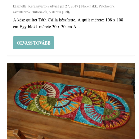
készítette:
Kerekgyarto Szilvia
|
jan 27, 2017
|
Flikk-flakk
,
Patchwork
asztalterítők
,
Tutorialok
,
Valentin
|
0
A kész quiltet Tóth Csilla készítette. A quilt mérete: 108 x 108
cm Egy blokk mérete 30 x 30 cm A...
OLVASS TOVÁBB