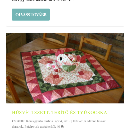
OLVASS TOVÁBB
HÚSVÉTI SZETT: TERÍTŐ ÉS TYÚKOCSKA
készítette:
Kerekgyarto Szilvia
|
ápr 4, 2017
|
Húsvét
,
Kedvenc tavaszi
darabok
,
Patchwork asztalterítők
|
0