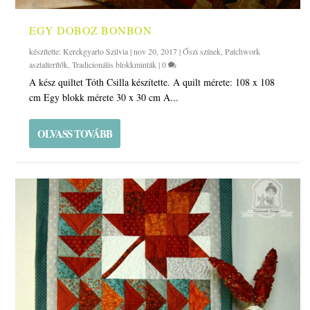
EGY DOBOZ BONBON
készítette:
Kerekgyarto Szilvia
|
nov 20, 2017
|
Őszi színek
,
Patchwork
asztalterítők
,
Tradicionális blokkminták
|
0
A kész quiltet Tóth Csilla készítette. A quilt mérete: 108 x 108
cm Egy blokk mérete 30 x 30 cm A...
OLVASS TOVÁBB