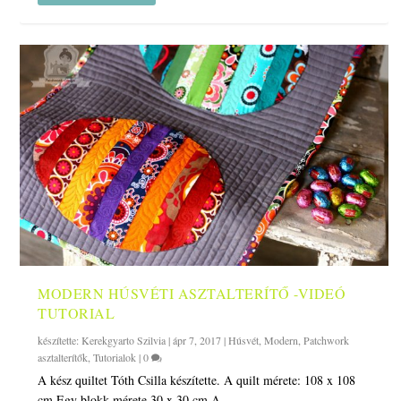
MODERN HÚSVÉTI ASZTALTERÍTŐ -VIDEÓ
TUTORIAL
készítette:
Kerekgyarto Szilvia
|
ápr 7, 2017
|
Húsvét
,
Modern
,
Patchwork
asztalterítők
,
Tutorialok
|
0
A kész quiltet Tóth Csilla készítette. A quilt mérete: 108 x 108
cm Egy blokk mérete 30 x 30 cm A...