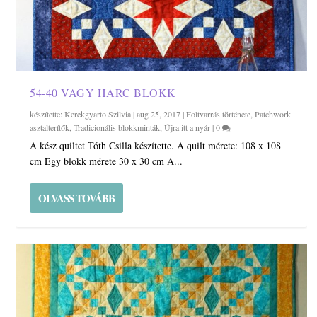
54-40 VAGY HARC BLOKK
készítette:
Kerekgyarto Szilvia
|
aug 25, 2017
|
Foltvarrás története
,
Patchwork
asztalterítők
,
Tradicionális blokkminták
,
Újra itt a nyár
|
0
A kész quiltet Tóth Csilla készítette. A quilt mérete: 108 x 108
cm Egy blokk mérete 30 x 30 cm A...
OLVASS TOVÁBB