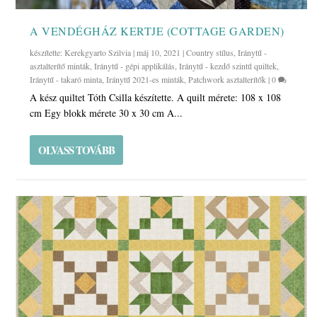
A VENDÉGHÁZ KERTJE (COTTAGE GARDEN)
készítette:
Kerekgyarto Szilvia
|
máj 10, 2021
|
Country stílus
,
Iránytű -
asztalterítő minták
,
Iránytű - gépi applikálás
,
Iránytű - kezdő szintű quiltek
,
Iránytű - takaró minta
,
Iránytű 2021-es minták
,
Patchwork asztalterítők
|
0
A kész quiltet Tóth Csilla készítette. A quilt mérete: 108 x 108
cm Egy blokk mérete 30 x 30 cm A...
OLVASS TOVÁBB