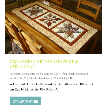
ŐSZI ASZTALTERÍTŐ FŰRÉSZFOGAS
CSILLAGGAL
készítette:
Kerekgyarto Szilvia
|
aug 19, 2017
|
Őszi színek
,
Patchwork
asztalterítők
,
Tradicionális blokkminták
,
Tutorialok
|
0
A kész quiltet Tóth Csilla készítette. A quilt mérete: 108 x 108
cm Egy blokk mérete 30 x 30 cm A...
OLVASS TOVÁBB