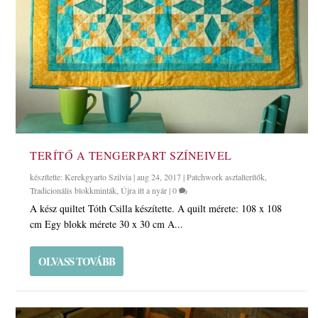
TERÍTŐ A TENGERPART SZÍNEIVEL
készítette:
Kerekgyarto Szilvia
|
aug 24, 2017
|
Patchwork asztalterítők
,
Tradicionális blokkminták
,
Újra itt a nyár
|
0
A kész quiltet Tóth Csilla készítette. A quilt mérete: 108 x 108
cm Egy blokk mérete 30 x 30 cm A...
OLVASS TOVÁBB