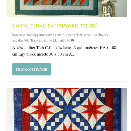
VÖRÖS JUHAR PATCHWORK TERÍTŐ
készítette:
Kerekgyarto Szilvia
|
nov 3, 2017
|
Őszi színek
,
Patchwork
asztalterítők
,
Tradicionális blokkminták
|
0
A kész quiltet Tóth Csilla készítette. A quilt mérete: 108 x 108
cm Egy blokk mérete 30 x 30 cm A...
OLVASS TOVÁBB