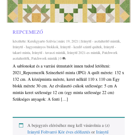
REPCEMEZŐ
készítette:
Kerekgyarto Szilvia
|
márc 19, 2021
|
Iránytű - asztalterítő minták
,
Iránytű - hagyományos blokkok
,
Iránytű - kezdő szintű quiltek
,
Iránytű -
takaró minta
,
Iránytű - tavaszi minták
,
Iránytű 2021-es minták
,
Patchwork
asztalterítők
,
Patchwork minták
|
0
A sablonokat és a varrási útmutatót innen tudod letölteni:
2021_Repcemezők Színezhető minta (JPG) A quilt mérete: 132 x
132 cm. A középminta mérete, keret nélkül 110 x 110 cm Egy
blokk mérete 30 cm. Az elválasztó csíkok szélessége: 5 cm A
mintás keret szélessége 12 cm (egy minta szélessége 22 cm)
Szükséges anyagok: A fenti […]
A bejegyzés eléréséhez meg kell vásárolnia a (z)
Iránytű Foltvarró Kör éves előfizetés
or
Iránytű