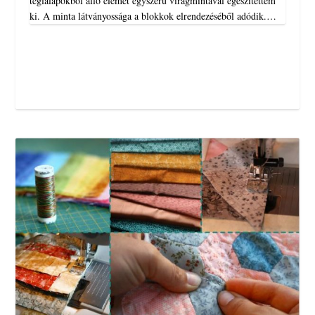
téglalapokból álló elemet egyszerű virágmintával egészítettem
ki. A minta látványossága a blokkok elrendezéséből adódik.…