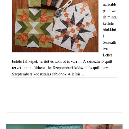
nálisabb
patchwo
rk minta
kétféle
blokkbó
l
összeállí
tva.
Lehet
belőle faliképet, terítőt és takarót is varrni. A színezhető quilt
tervet innen töltheted le: Szeptemberi ködszitálás quilt terv
Szeptemberi ködszitálás sablonok A leírás…