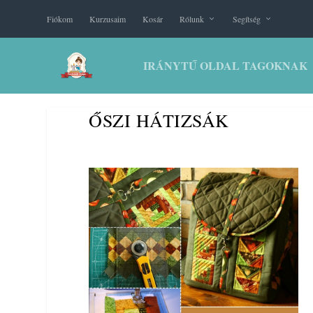
Fiókom
Kurzusaim
Kosár
Rólunk
Segítség
IRÁNYTŰ OLDAL TAGOKNAK
ŐSZI HÁTIZSÁK