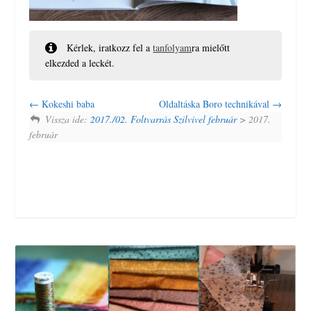
Kérlek, iratkozz fel a
tanfolyam
ra mielőtt
elkezded a leckét.
Kokeshi baba
Oldaltáska Boro technikával
Vissza ide:
2017./02. Foltvarrás Szilvivel február
> 2017.
február