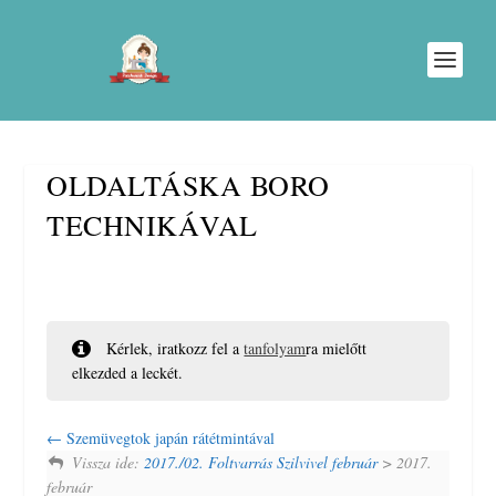
OLDALTÁSKA BORO
TECHNIKÁVAL
Kérlek, iratkozz fel a
tanfolyam
ra mielőtt
elkezded a leckét.
Szemüvegtok japán rátétmintával
Vissza ide:
2017./02. Foltvarrás Szilvivel február
> 2017.
február