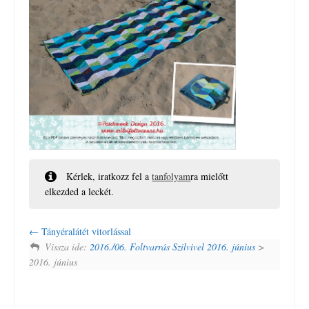
Kérlek, iratkozz fel a
tanfolyam
ra mielőtt
elkezded a leckét.
Tányéralátét vitorlással
Vissza ide:
2016./06. Foltvarrás Szilvivel 2016. június
>
2016. június