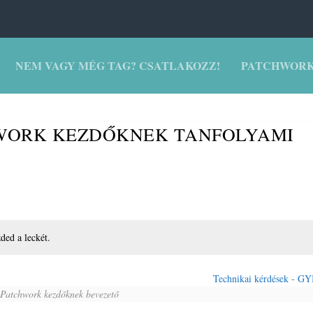
NEM VAGY MÉG TAG? CSATLAKOZZ!
PATCHWORK
HWORK KEZDŐKNEK TANFOLYAMI
zded a leckét.
Technikai kérdések - G
Patchwork kezdőknek bevezető