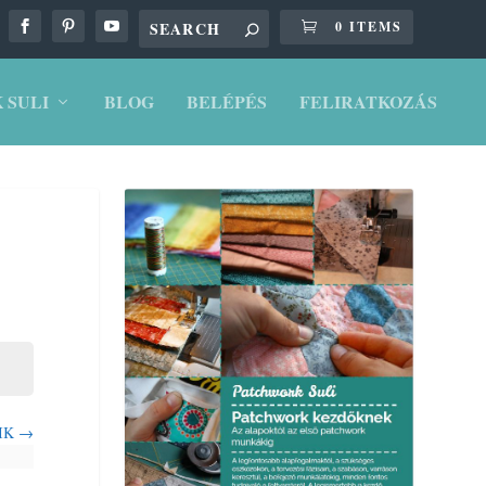
0 ITEMS
 SULI
BLOG
BELÉPÉS
FELIRATKOZÁS
YIK