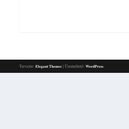
Tervezte:
Elegant Themes
| Üzemeltető:
WordPress