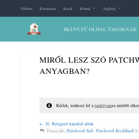
Fiókom
Kurzusaim
Kosár
Rólunk
Segítség
IRÁNYTŰ OLDAL TAGOKNAK
MIRŐL LESZ SZÓ PATC
ANYAGBAN?
Kérlek, iratkozz fel a
tanfolyam
ra mielőtt elke
26. Rétegzett katedrál ablak
Vissza ide:
Patchwork Suli- Patchwork Kezdőknek
> 