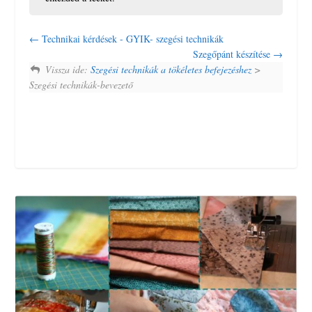
Technikai kérdések - GYIK- szegési technikák
Szegőpánt készítése
Vissza ide:
Szegési technikák a tökéletes befejezéshez
>
Szegési technikák-bevezető