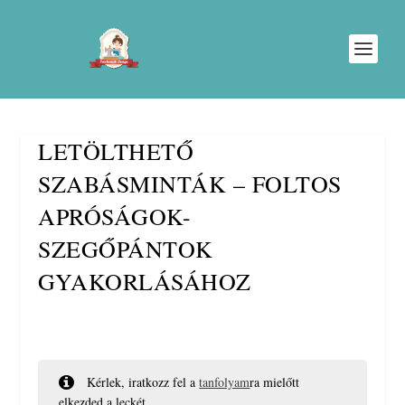
LETÖLTHETŐ
SZABÁSMINTÁK – FOLTOS
APRÓSÁGOK-
SZEGŐPÁNTOK
GYAKORLÁSÁHOZ
Kérlek, iratkozz fel a
tanfolyam
ra mielőtt
elkezded a leckét.