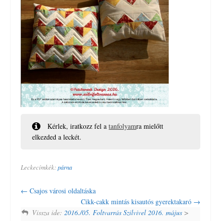
Kérlek, iratkozz fel a
tanfolyam
ra mielőtt
elkezded a leckét.
Leckecímkék:
párna
Csajos városi oldaltáska
Cikk-cakk mintás kisautós gyerektakaró
Vissza ide:
2016./05. Foltvarrás Szilvivel 2016. május
>