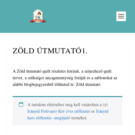
ZÖLD ÚTMUTATÓ1.
A Zöld útmutató quilt részletes leírását, a színezhező quilt
tervet, a szükséges anyagmennyiség listáját és a sablonokat az
alábbi blogbejegyzésből töltheted le: Zöld útmutató
A tartalom eléréséhez meg kell vásárolnia a (z)
Iránytű Foltvarró Kör éves előfizetés
or
Iránytű
havi előfizetés -megújuló
terméket.