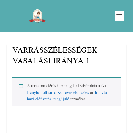
VARRÁSSZÉLESSÉGEK
VASALÁSI IRÁNYA 1.
A tartalom eléréséhez meg kell vásárolnia a (z)
Iránytű Foltvarró Kör éves előfizetés
or
Iránytű
havi előfizetés -megújuló
terméket.