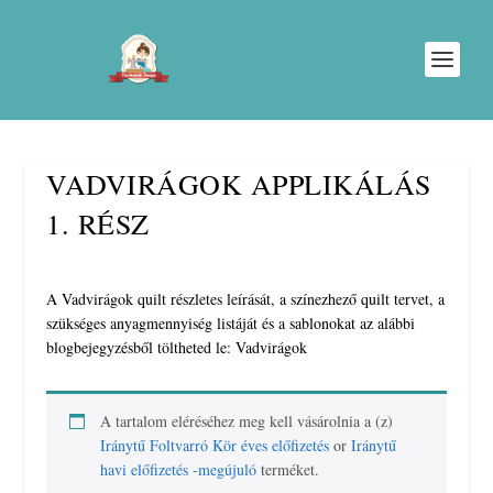
VADVIRÁGOK APPLIKÁLÁS
1. RÉSZ
A Vadvirágok quilt részletes leírását, a színezhező quilt tervet, a
szükséges anyagmennyiség listáját és a sablonokat az alábbi
blogbejegyzésből töltheted le: Vadvirágok
A tartalom eléréséhez meg kell vásárolnia a (z)
Iránytű Foltvarró Kör éves előfizetés
or
Iránytű
havi előfizetés -megújuló
terméket.